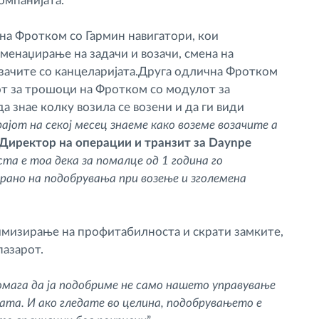
омпанијата.
 на Фротком со Гармин навигатори, кои
менаџирање на задачи и возачи, смена на
озачите со канцеларијата.Друга одлична Фротком
от за трошоци на Фротком со модулот за
а знае колку возила се возени и да ги види
рајот на секој месец знаеме како воземе возачите а
z, Директор на операции и транзит за Daynpe
та е тоа дека за помалце од 1 година го
ано на подобрувања при возење и зголемена
мизирање на профитабилноста и скрати замките,
пазарот.
мага да ја подобриме не само нашето управување
ата. И ако гледате во целина, подобрувањето е