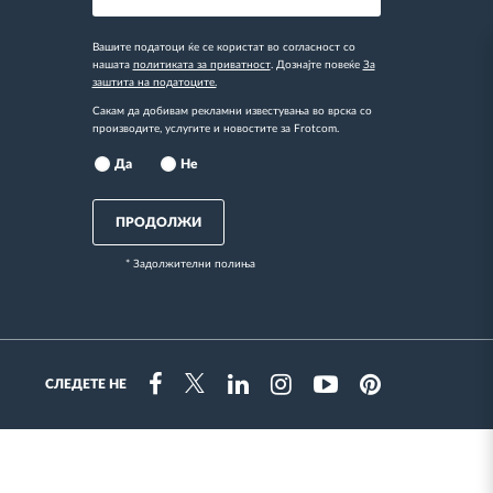
Вашите податоци ќе се користат во согласност со
нашата
политиката за приватност
. Дознајте повеќе
За
заштита на податоците.
Сакам да добивам рекламни известувања во врска со
производите, услугите и новостите за Frotcom.
Да
Не
ПРОДОЛЖИ
* Задолжителни полиња
СЛЕДЕТЕ НЕ
Instragram
Facebook
Twitter
Linkedin
Youtube
Pinterest