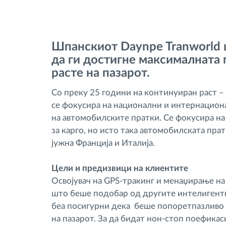
Контрола на пристап
Шпанскиот Daynpe Tranworld 
Управување со горивото
да ги достигне максималната
расте на пазарот.
Планирање и следење на рутите
Со преку 25 години на континуиран раст – 
се фокусира на национални и интернационал
Автоматска идентификација на
на автомобилските пратки. Се фокусира на
возачите
за карго, но исто така автомобилската пр
јужна Франција и Италија.
Откријте ги сите можности
Цели и предизвици на клиентите
Освојувач на GPS-тракинг и менаџирање на 
што беше подобар од другите интелигент
беа посигурни дека беше попоретпазливо 
на пазарот. За да бидат нон-стоп поефикас