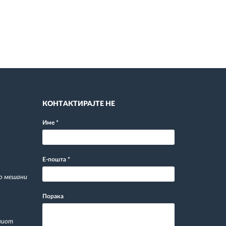
КОНТАКТИРАЈТЕ НЕ
Име
*
Е-пошта
*
со мешани
Порака
ниот