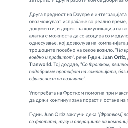
за гориво и други работи кои се добри за к
Друга предност на Daynpe е интеграцијата
овозможуваат испраќање во реално време, 
документи, и директна комуникација на в
алатка е можноста да се асоцира со модул
однесување, кој дозволува на компанијата д
трошоците посебно на секое возило. “
На к
воедно и профитот
”, рече
Г-дин. Juan Orti
Tranworld
. Тој додаде, “
Со Фротком, реалнос
подобривме протифот на компанијата, базир
ефикасност на возачите
”.
Употребата на Фротком помогна при макси
да држи континуирана пораст и остане на 
Г-дин. Juan Ortiz заклучи дека “
[Фротком] по
со флотата, туку и операциите на компаниј