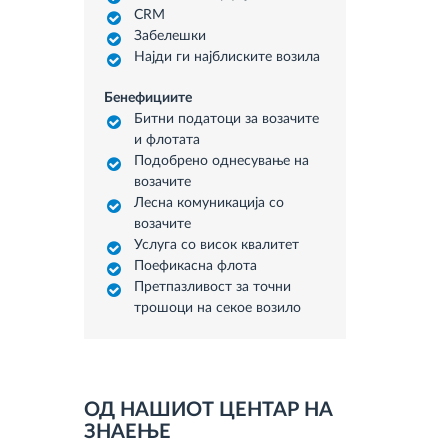
CRM
Забелешки
Најди ги најблиските возила
Бенефициите
Битни податоци за возачите
и флотата
Подобрено однесување на
возачите
Лесна комуникација со
возачите
Услуга со висок квалитет
Поефикасна флота
Претпазливост за точни
трошоци на секое возило
ОД НАШИОТ ЦЕНТАР НА
ЗНАЕЊЕ