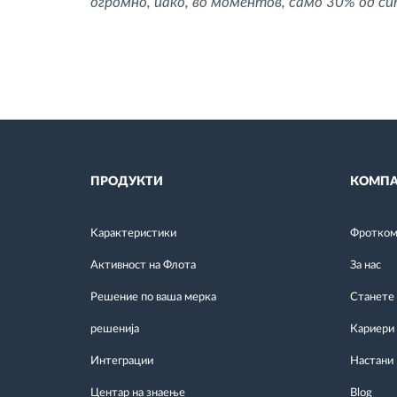
огромно, иако, во моментов, само 30% од с
ПРОДУКТИ
КОМПА
Kарактеристики
Фротком 
Активност на Флота
За нас
Решение по ваша мерка
Станете
решенија
Кариери
Интеграции
Настани
Центар на знаење
Blog