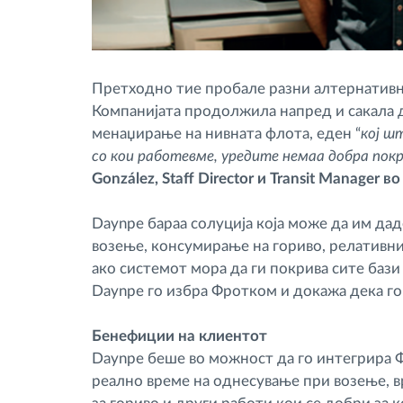
Претходно тие пробале разни алтернативни
Компанијата продолжила напред и сакала д
менаџирање на нивната флота, еден “
кој ш
со кои работевме, уредите немаа добра покр
González, Staff Director и Transit Manager в
Daynpe бараа солуција која може да им да
возење, консумирање на гориво, релативни т
ако системот мора да ги покрива сите баз
Daynpe го избра Фротком и докажа дека го
Бенефиции на клиентот
Daynpe беше во можност да го интегрира Ф
реално време на однесување при возење, в