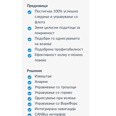
Предизвици
Постигнаа 100% успешно
следење и управување со
флота
Земи целосни податоци за
покриеност
Подобри го однесувањето
на возење
Подобрена профитабилност
Ефективност колку е можно
повеќе
Решение
Извештаи
Аларми
Управивање со трошоци
Управување со гориво
Однесување при возење
Управување со ВоркФорс
Интегрирана навигација
CANBus интерфејс