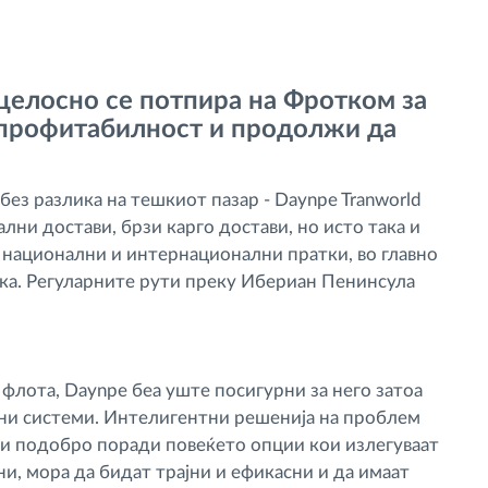
целосно се потпира на Фротком за
 профитабилност и продолжи да
без разлика на тешкиот пазар - Daynpe Tranworld
ни достави, брзи карго достави, но исто така и
 национални и интернационални пратки, во главно
атка. Регуларните рути преку Ибериан Пенинсула
флота, Daynpe беа уште посигурни за него затоа
ни системи. Интелигентни решенија на проблем
и подобро поради повеќето опции кои излегуваат
ни, мора да бидат трајни и ефикасни и да имаат