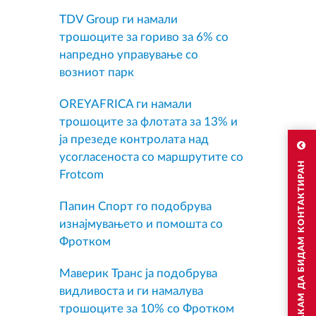
TDV Group ги намали
трошоците за гориво за 6% со
напредно управување со
возниот парк
OREYAFRICA ги намали
трошоците за флотата за 13% и
ја презеде контролата над
усогласеноста со маршрутите со
САКАМ ДА БИДАМ КОНТАКТИРАН
Frotcom
Папин Спорт го подобрува
изнајмувањето и помошта со
Фротком
Маверик Транс ја подобрува
видливоста и ги намалува
трошоците за 10% со Фротком