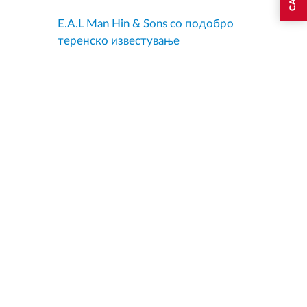
E.A.L Man Hin & Sons со подобро
теренско известување