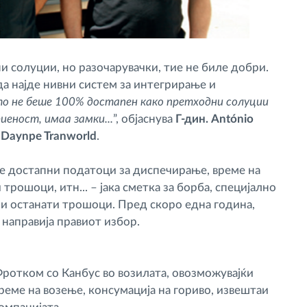
 солуции, но разочарувачки, тие не биле добри.
а најде нивни систем за интегрирање и
то не беше 100% достапен како претходни солуции
иеност, имаа замки...
”, објаснува
Г-дин. António
о Daynpe Tranworld
.
де достапни податоци за диспечирање, време на
рошоци, итн... – јака сметка за борба, специјално
и и останати трошоци. Пред скоро една година,
 направија правиот избор.
ротком со Канбус во возилата, овозможувајќи
реме на возење, консумација на гориво, извештаи