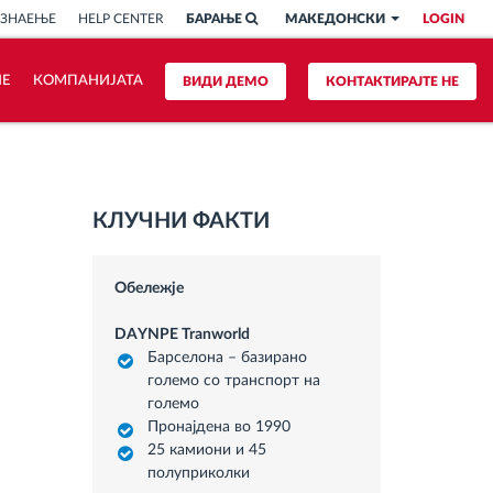
 ЗНАЕЊЕ
HELP CENTER
БАРАЊЕ
МАКЕДОНСКИ
LOGIN
ИЕ
КОМПАНИЈАТА
ВИДИ ДЕМО
КОНТАКТИРАЈТЕ НЕ
КЛУЧНИ ФАКТИ
Обележје
DAYNPE Tranworld
Барселона – базирано
големо со транспорт на
големо
Пронајдена во 1990
25 камиони и 45
полуприколки