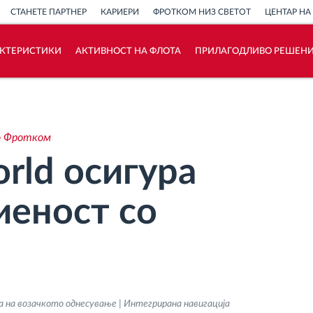
СТАНЕТЕ ПАРТНЕР
КАРИЕРИ
ФРОТКОМ НИЗ СВЕТОТ
ЦЕНТАР НА
АКТЕРИСТИКИ
АКТИВНОСТ НА ФЛОТА
ПРИЛАГОДЛИВО РЕШЕН
Како ја решаваме
Калкулатор за заштеди
со Фротком
rld осигура
иеност со
 на возачкото однесување | Интегрирана навигација