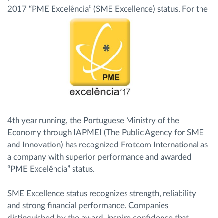
2017 “PME Excelência” (SME Excellence) status.
For the
Gestion de carburant
Planification et suivi d'itinéraire
Identification automatique du conducteur
Découvrez toutes les caractéristiques
4th year running, the Portuguese Ministry of the
Economy through IAPMEI (The Public Agency for SME
Comment nous résolvons chaques besoins
and Innovation) has recognized Frotcom International as
d'activité de flotte
a company with superior performance and awarded
“PME Excelência” status.
Calculatrice d’économies
SME Excellence status recognizes strength, reliability
and strong financial performance. Companies
distinguished by the award, inspire confidence that