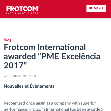
MENU
Géolocalisation de véhicule et surveillance par
capteur
Blog
Frotcom International
Analyse du comportement de conduite
awarded “PME Excelência
Contrôle des temps de conduite
2017”
Gestion de la main-d’œuvre
ven, 06/04/2018 - 11:33
Nouvelles et Évènements
Téléchargement du tachygraphe à distance
Contrôle d'accès
Recognized once again as a company with superior
performance, Frotcom International has been awarded