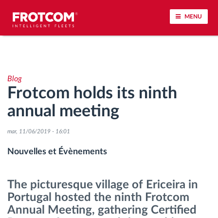
MENU
Géolocalisation de véhicule et surveillance par
capteur
Blog
Frotcom holds its ninth
Analyse du comportement de conduite
annual meeting
Contrôle des temps de conduite
mar, 11/06/2019 - 16:01
Gestion de la main-d’œuvre
Nouvelles et Évènements
Téléchargement du tachygraphe à distance
The picturesque village of Ericeira in
Portugal hosted the ninth Frotcom
Contrôle d'accès
Annual Meeting, gathering Certified