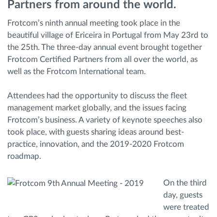
Partners from around the world.
Gestion de carburant
Frotcom’s ninth annual meeting took place in the
beautiful village of Ericeira in Portugal from May 23rd to
Planification et suivi d'itinéraire
the 25th. The three-day annual event brought together
Frotcom Certified Partners from all over the world, as
Identification automatique du conducteur
well as the Frotcom International team.
Découvrez toutes les caractéristiques
Attendees had the opportunity to discuss the fleet
management market globally, and the issues facing
Frotcom’s business. A variety of keynote speeches also
took place, with guests sharing ideas around best-
Comment nous résolvons chaques besoins
practice, innovation, and the 2019-2020 Frotcom
d'activité de flotte
roadmap.
Calculatrice d’économies
On the third
day, guests
were treated