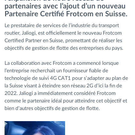
partenaires avec l’ajout d’un nouveau
Gestion de carburant
Partenaire Certifié Frotcom en Suisse.
Planification et suivi d'itinéraire
Le prestataire de services de l’industrie du transport
routier, Jaliogi, est officiellement le nouveau Frotcom
Identification automatique du conducteur
Certified Partner en Suisse, promettant de réaliser les
objectifs de gestion de flotte des entreprises du pays.
Découvrez toutes les caractéristiques
La collaboration avec Frotcom a commencé lorsque
l’entreprise recherchait un fournisseur fiable de
technologie de suivi 4G CAT1 pour s’adapter au plan de
la Suisse visant à éteindre son réseau 2G d’ici la fin de
Comment nous résolvons chaques besoins
2022. Jaliogi a immédiatement considéré Frotcom
d'activité de flotte
comme le partenaire idéal pour atteindre cet objectif et
bien d’autres objectifs de gestion de flotte.
Calculatrice d’économies