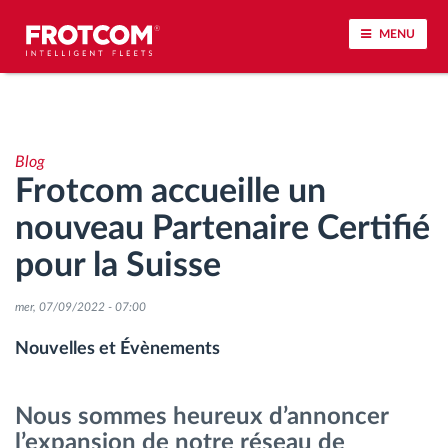
MENU
Géolocalisation de véhicule et surveillance par
capteur
Blog
Frotcom accueille un
Analyse du comportement de conduite
nouveau Partenaire Certifié
Contrôle des temps de conduite
pour la Suisse
Gestion de la main-d’œuvre
mer, 07/09/2022 - 07:00
Nouvelles et Évènements
Téléchargement du tachygraphe à distance
Nous sommes heureux d’annoncer
Contrôle d'accès
l’expansion de notre réseau de