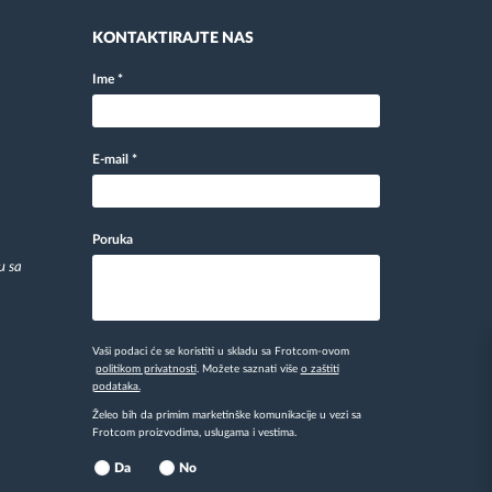
KONTAKTIRAJTE NAS
Ime
*
E-mail
*
Poruka
u sa
Vaši podaci će se koristiti u skladu sa Frotcom-ovom
politikom privatnosti
. Možete saznati više
o zaštiti
podataka.
Želeo bih da primim marketinške komunikacije u vezi sa
Frotcom proizvodima, uslugama i vestima.
Da
No