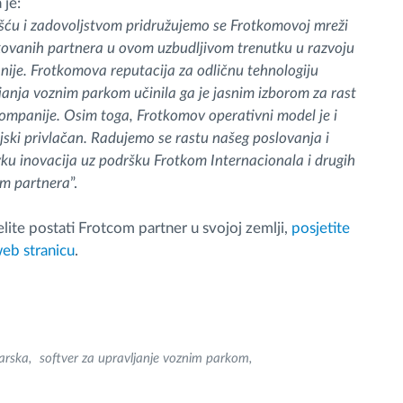
 je:
šću i zadovoljstvom pridružujemo se Frotkomovoj mreži
ikovanih partnera u ovom uzbudljivom trenutku u razvoju
ije. Frotkomova reputacija za odličnu tehnologiju
janja voznim parkom učinila ga je jasnim izborom za rast
ompanije. Osim toga, Frotkomov operativni model je i
ijski privlačan. Radujemo se rastu našeg poslovanja i
ku inovacija uz podršku Frotkom Internacionala i drugih
m partnera
”.
lite postati Frotcom partner u svojoj zemlji,
posjetite
eb stranicu
.
arska
softver za upravljanje voznim parkom