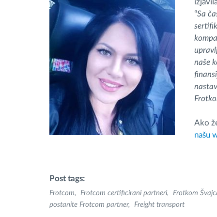
izjavila
“
Sa ča
sertif
kompan
upravl
naše k
finans
nastav
Frotko
Ako že
našu w
Post tags:
Frotcom
Frotcom certificirani partneri
Frotkom Švajc
postanite Frotcom partner
Freight transport