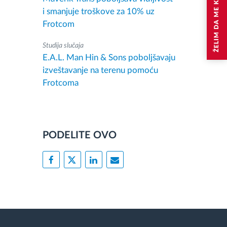
ŽELIM DA ME KONTAKTIRAJU
i smanjuje troškove za 10% uz
Frotcom
Studija slučaja
E.A.L. Man Hin & Sons poboljšavaju
izveštavanje na terenu pomoću
Frotcoma
PODELITE OVO