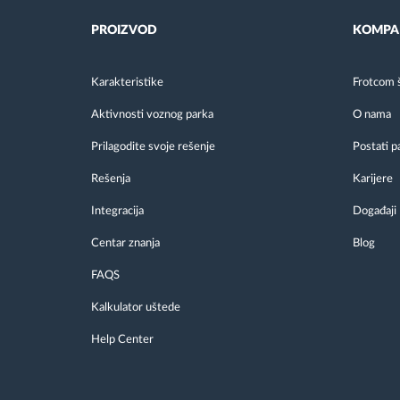
PROIZVOD
KOMPA
Karakteristike
Frotcom 
Aktivnosti voznog parka
O nama
Prilagodite svoje rešenje
Postati p
Rešenja
Karijere
Integracija
Događaji
Centar znanja
Blog
FAQS
Kalkulator uštede
Help Center