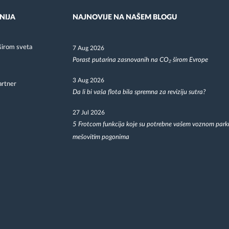
NIJA
NAJNOVIJE NA NAŠEM BLOGU
širom sveta
7 Aug 2026
Porast putarina zasnovanih na CO₂ širom Evrope
3 Aug 2026
artner
Da li bi vaša flota bila spremna za reviziju sutra?
27 Jul 2026
5 Frotcom funkcija koje su potrebne vašem voznom park
mešovitim pogonima