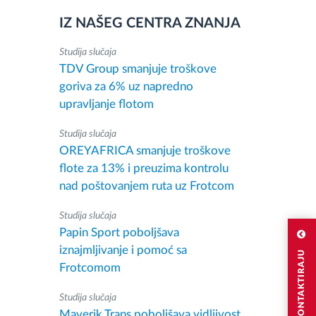
IZ NAŠEG CENTRA ZNANJA
Studija slučaja
TDV Group smanjuje troškove
goriva za 6% uz napredno
upravljanje flotom
Studija slučaja
OREYAFRICA smanjuje troškove
flote za 13% i preuzima kontrolu
nad poštovanjem ruta uz Frotcom
Studija slučaja
Papin Sport poboljšava
iznajmljivanje i pomoć sa
Frotcomom
Studija slučaja
Maverik Trans poboljšava vidljivost