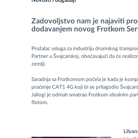
Novosti i događaji
Upravljanje gorivom
Zadovoljstvo nam je najaviti pr
Planiranje i nadgledanje rute
dodavanjem novog Frotkom Serti
Automatska identifikacija vozača
Pružalac usluga za industriju drumskog transport
Partner u Švajcarskoj, obećavajući da će realiz
Otkrijte sve funkcije
zemlji.
Saradnja sa Frotkomom počela je kada je kompa
praćenje CAT1 4G koji bi se prilagodio Švajcar
Jaliogi je odmah smatrao Frotkom idealnim part
flotom.
Lilyan