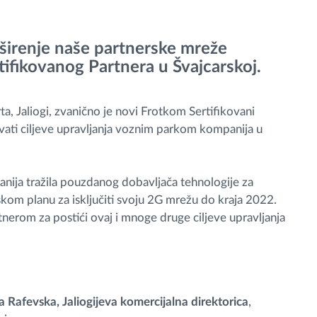
oširenje naše partnerske mreže
fikovanog Partnera u Švajcarskoj.
a, Jaliogi, zvanično je novi Frotkom Sertifikovani
ovati ciljeve upravljanja voznim parkom kompanija u
nija tražila pouzdanog dobavljača tehnologije za
skom planu za isključiti svoju 2G mrežu do kraja 2022.
nerom za postići ovaj i mnoge druge ciljeve upravljanja
a Rafevska, Jaliogijeva komercijalna direktorica
,