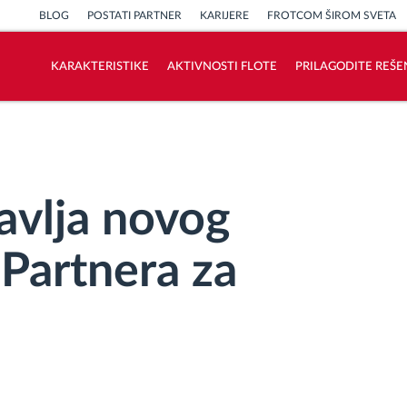
BLOG
POSTATI PARTNER
KARIJERE
FROTCOM ŠIROM SVETA
KARAKTERISTIKE
AKTIVNOSTI FLOTE
PRILAGODITE REŠE
Kako rešavamo sve aktivnosti voznog
parka
Kalkulator uštede
avlja novog
 Partnera za