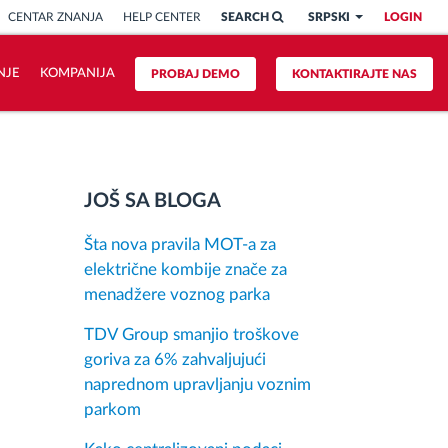
CENTAR ZNANJA
HELP CENTER
SEARCH
SRPSKI
LOGIN
NJE
KOMPANIJA
PROBAJ DEMO
KONTAKTIRAJTE NAS
JOŠ SA BLOGA
Šta nova pravila MOT-a za
električne kombije znače za
menadžere voznog parka
TDV Group smanjio troškove
goriva za 6% zahvaljujući
naprednom upravljanju voznim
parkom