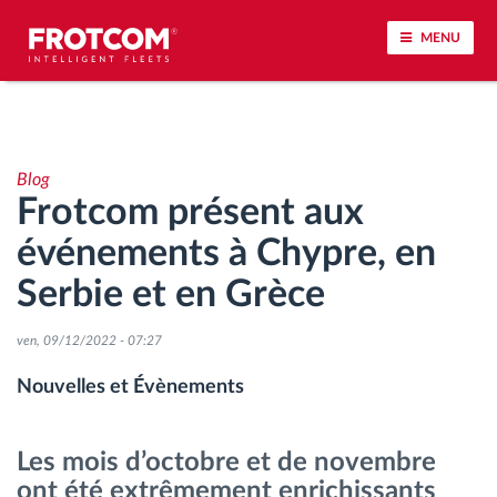
MENU
Géolocalisation de véhicule et surveillance par
capteur
Blog
Frotcom présent aux
Analyse du comportement de conduite
événements à Chypre, en
Contrôle des temps de conduite
Serbie et en Grèce
Gestion de la main-d’œuvre
ven, 09/12/2022 - 07:27
Nouvelles et Évènements
Téléchargement du tachygraphe à distance
Les mois d’octobre et de novembre
Contrôle d'accès
ont été extrêmement enrichissants