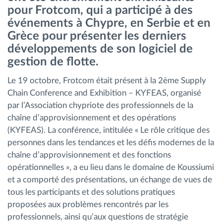
pour Frotcom, qui a participé à des
Gestion de carburant
événements à Chypre, en Serbie et en
Grèce pour présenter les derniers
Planification et suivi d'itinéraire
développements de son logiciel de
gestion de flotte.
Identification automatique du conducteur
Le 19 octobre, Frotcom était présent à la 2ème Supply
Découvrez toutes les caractéristiques
Chain Conference and Exhibition – KYFEAS, organisé
par l’Association chypriote des professionnels de la
chaîne d’approvisionnement et des opérations
(KYFEAS). La conférence, intitulée « Le rôle critique des
personnes dans les tendances et les défis modernes de la
Comment nous résolvons chaques besoins
chaîne d’approvisionnement et des fonctions
d'activité de flotte
opérationnelles », a eu lieu dans le domaine de Koussiumi
et a comporté des présentations, un échange de vues de
Calculatrice d’économies
tous les participants et des solutions pratiques
proposées aux problèmes rencontrés par les
professionnels, ainsi qu’aux questions de stratégie