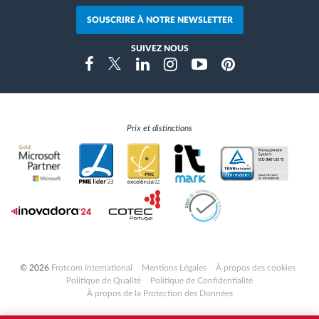
SOUSCRIRE À NOTRE NEWSLETTER
SUIVEZ NOUS
Instragram
Facebook
Twitter
Linkedin
Youtube
Pinterest
Prix et distinctions
© 2026
Frotcom International
Mentions Légales
À propos des cookies
Politique de Qualité
Politique de Confidentialité
À propos de la Protection des Données