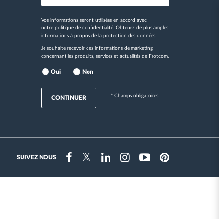
Vos informations seront utilisées en accord avec
notre
politique de confidentialité
. Obtenez de plus amples
informations
à propos de la protection des données.
Je souhaite recevoir des informations de marketing
concernant les produits, services et actualités de Frotcom.
Oui
Non
* Champs obligatoires.
CONTINUER
SUIVEZ NOUS
Instragram
Facebook
Twitter
Linkedin
Youtube
Pinterest