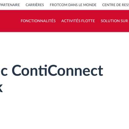
PARTENAIRE
CARRIÈRES
FROTCOM DANS LE MONDE
CENTRE DE RE
FONCTIONNALITÉS
ACTIVITÉS FLOTTE
SOLUTION SUR
Comment nous résolvons chaques besoins
d'activité de flotte
Calculatrice d’économies
ec ContiConnect
k