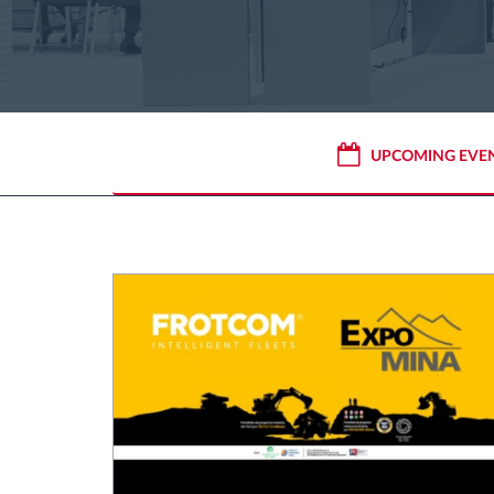
Gestione carburante
Pianificazione dei percorsi e
monitoraggio
UPCOMING EVE
Identificazione automatica del
conducente
Scopri tutte le caratteristiche