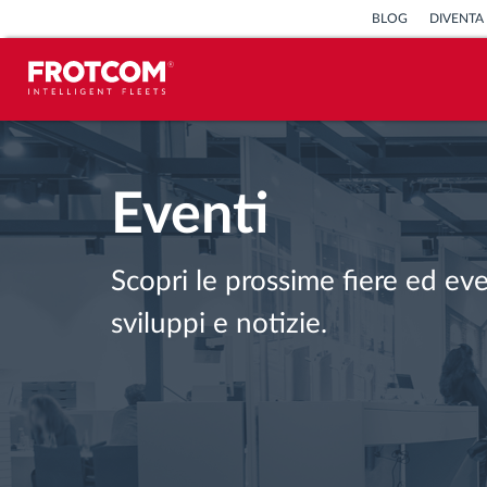
BLOG
DIVENTA
Tracciamento dei veicoli e
monitoraggio dei sensori
Eventi
Analisi dello stile di guida
Scopri le prossime fiere ed ev
Monitoraggio dei tempi di guida
sviluppi e notizie.
Gestione delle forza lavoro
Download remoto del cronotachigrafo
Controllo accessi