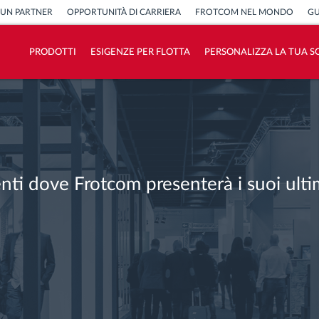
 UN PARTNER
OPPORTUNITÀ DI CARRIERA
FROTCOM NEL MONDO
GU
PRODOTTI
ESIGENZE PER FLOTTA
PERSONALIZZA LA TUA S
Come risolviamo tutte le attività della
flotta
Scopri quanto risparmi
enti dove Frotcom presenterà i suoi ulti