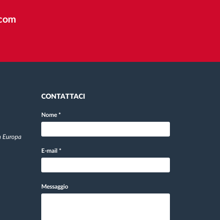
tcom
CONTATTACI
Nome
*
in Europa
E-mail
*
Messaggio