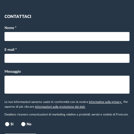
CONTATTACI
Nome
*
E-mail
*
Messaggio
Le tue informazioni saranno usate in conformità con la nostra
informativa sulla privacy
. Per
saperne di più cliccare
informazioni sulla protezione dei dati.
Desidero ricevere comunicazioni di marketing relative a prodotti, servizi e notizie di Frotcom.
Sì
No