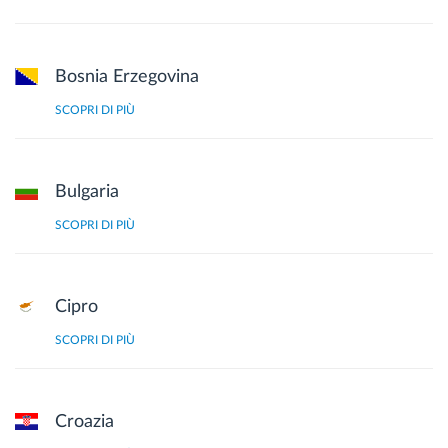
Gestione carburante
Pianificazione dei percorsi e monitoraggio
Bosnia Erzegovina
SCOPRI DI PIÙ
Identificazione automatica del conducente
Scopri tutte le caratteristiche
Bulgaria
SCOPRI DI PIÙ
Come risolviamo tutte le attività della flotta
Cipro
SCOPRI DI PIÙ
Scopri quanto risparmi
Croazia