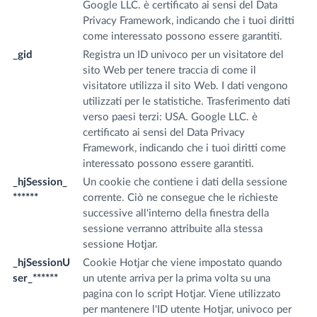
Google LLC. è certificato ai sensi del Data
Privacy Framework, indicando che i tuoi diritti
come interessato possono essere garantiti.
_gid
Registra un ID univoco per un visitatore del
.f
sito Web per tenere traccia di come il
m
visitatore utilizza il sito Web. I dati vengono
utilizzati per le statistiche. Trasferimento dati
verso paesi terzi: USA. Google LLC. è
certificato ai sensi del Data Privacy
Framework, indicando che i tuoi diritti come
interessato possono essere garantiti.
_hjSession_
Un cookie che contiene i dati della sessione
.f
******
corrente. Ciò ne consegue che le richieste
m
successive all'interno della finestra della
sessione verranno attribuite alla stessa
sessione Hotjar.
_hjSessionU
Cookie Hotjar che viene impostato quando
.f
ser_******
un utente arriva per la prima volta su una
m
pagina con lo script Hotjar. Viene utilizzato
per mantenere l'ID utente Hotjar, univoco per