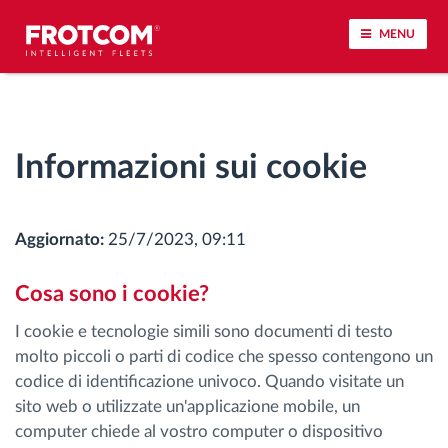
MENU
Tracciamento dei veicoli e monitoraggio dei
sensori
Informazioni sui cookie
Analisi dello stile di guida
Aggiornato:
25/7/2023, 09:11
Monitoraggio dei tempi di guida
Cosa sono i cookie?
Gestione delle forza lavoro
I cookie e tecnologie simili sono documenti di testo
molto piccoli o parti di codice che spesso contengono un
Download remoto del cronotachigrafo
codice di identificazione univoco. Quando visitate un
sito web o utilizzate un'applicazione mobile, un
Controllo accessi
computer chiede al vostro computer o dispositivo