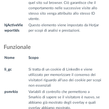
quel sito sul browser. Ciò garantisce che il
comportamento nelle successive visite allo
stesso sito venga attribuito allo stesso ID
utente.
hjActiveVie
Questo elemento viene impostato da Hotjar
fr
wportIds
per scopi di analisi e prestazioni.
m
Funzionale
Nome
Scopo
N
d
li_gc
Si tratta di un cookie di LinkedIn e viene
.l
utilizzato per memorizzare il consenso dei
m
visitatori riguardo all'uso dei cookie per scopi
non essenziali
psmrkio
Variabili di controllo che permettono a
fr
Smarkio di sapere se il visitatore è nuovo, se
m
abbiamo già mostrato degli overlay e quali
overlay abbiamo mostrato.