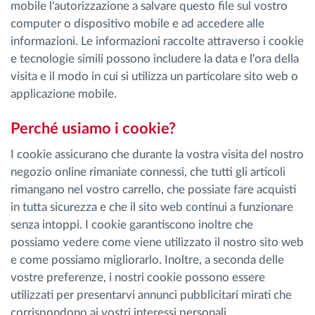
mobile l'autorizzazione a salvare questo file sul vostro
Gestione carburante
computer o dispositivo mobile e ad accedere alle
informazioni. Le informazioni raccolte attraverso i cookie
Pianificazione dei percorsi e monitoraggio
e tecnologie simili possono includere la data e l'ora della
visita e il modo in cui si utilizza un particolare sito web o
Identificazione automatica del conducente
applicazione mobile.
Perché usiamo i cookie?
Scopri tutte le caratteristiche
I cookie assicurano che durante la vostra visita del nostro
negozio online rimaniate connessi, che tutti gli articoli
rimangano nel vostro carrello, che possiate fare acquisti
Come risolviamo tutte le attività della flotta
in tutta sicurezza e che il sito web continui a funzionare
senza intoppi. I cookie garantiscono inoltre che
possiamo vedere come viene utilizzato il nostro sito web
Scopri quanto risparmi
e come possiamo migliorarlo. Inoltre, a seconda delle
vostre preferenze, i nostri cookie possono essere
utilizzati per presentarvi annunci pubblicitari mirati che
corrispondono ai vostri interessi personali.