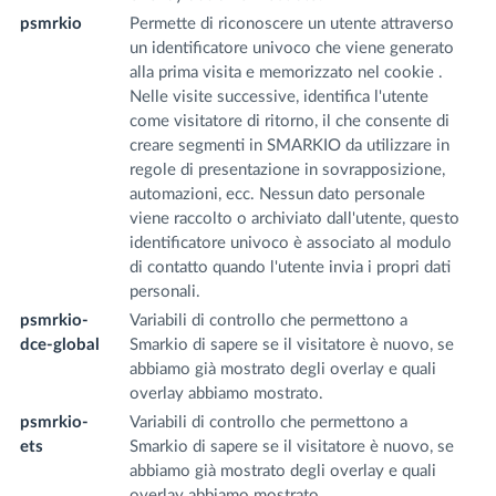
psmrkio
Permette di riconoscere un utente attraverso
w
un identificatore univoco che viene generato
m
alla prima visita e memorizzato nel cookie .
Nelle visite successive, identifica l'utente
come visitatore di ritorno, il che consente di
creare segmenti in SMARKIO da utilizzare in
regole di presentazione in sovrapposizione,
automazioni, ecc. Nessun dato personale
viene raccolto o archiviato dall'utente, questo
identificatore univoco è associato al modulo
di contatto quando l'utente invia i propri dati
personali.
psmrkio-
Variabili di controllo che permettono a
w
dce-global
Smarkio di sapere se il visitatore è nuovo, se
m
abbiamo già mostrato degli overlay e quali
overlay abbiamo mostrato.
psmrkio-
Variabili di controllo che permettono a
w
ets
Smarkio di sapere se il visitatore è nuovo, se
m
abbiamo già mostrato degli overlay e quali
overlay abbiamo mostrato.