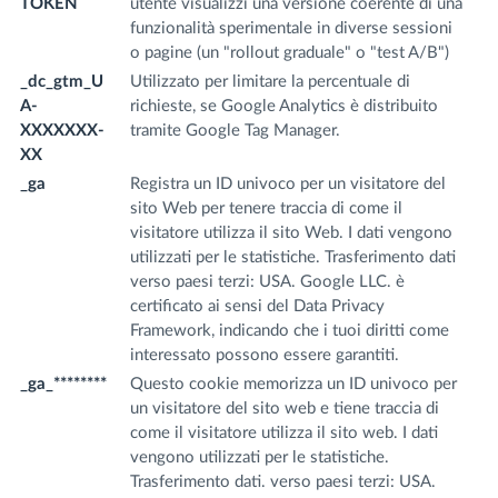
TOKEN
utente visualizzi una versione coerente di una
funzionalità sperimentale in diverse sessioni
o pagine (un "rollout graduale" o "test A/B")
_dc_gtm_U
Utilizzato per limitare la percentuale di
.f
A-
richieste, se Google Analytics è distribuito
m
XXXXXXX-
tramite Google Tag Manager.
XX
_ga
Registra un ID univoco per un visitatore del
.f
sito Web per tenere traccia di come il
m
visitatore utilizza il sito Web. I dati vengono
utilizzati per le statistiche. Trasferimento dati
verso paesi terzi: USA. Google LLC. è
certificato ai sensi del Data Privacy
Framework, indicando che i tuoi diritti come
interessato possono essere garantiti.
_ga_********
Questo cookie memorizza un ID univoco per
.f
un visitatore del sito web e tiene traccia di
m
come il visitatore utilizza il sito web. I dati
vengono utilizzati per le statistiche.
Trasferimento dati. verso paesi terzi: USA.