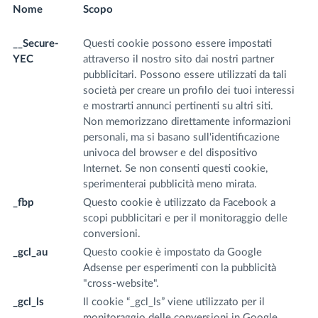
Nome
Scopo
N
d
__Secure-
Questi cookie possono essere impostati
.y
YEC
attraverso il nostro sito dai nostri partner
m
pubblicitari. Possono essere utilizzati da tali
società per creare un profilo dei tuoi interessi
e mostrarti annunci pertinenti su altri siti.
Non memorizzano direttamente informazioni
personali, ma si basano sull'identificazione
univoca del browser e del dispositivo
Internet. Se non consenti questi cookie,
sperimenterai pubblicità meno mirata.
_fbp
Questo cookie è utilizzato da Facebook a
.f
scopi pubblicitari e per il monitoraggio delle
m
conversioni.
_gcl_au
Questo cookie è impostato da Google
.f
Adsense per esperimenti con la pubblicità
m
"cross-website".
_gcl_ls
Il cookie “_gcl_ls” viene utilizzato per il
fr
monitoraggio delle conversioni in Google
m