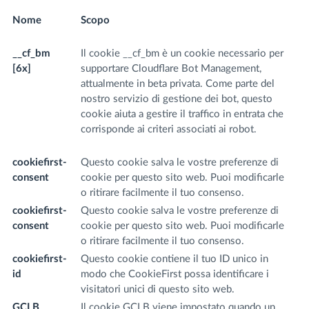
Nome
Scopo
N
d
__cf_bm
Il cookie __cf_bm è un cookie necessario per
.t
[6x]
supportare Cloudflare Bot Management,
.t
attualmente in beta privata. Come parte del
.l
nostro servizio di gestione dei bot, questo
m
cookie aiuta a gestire il traffico in entrata che
li
corrisponde ai criteri associati ai robot.
m,
tw
cookiefirst-
Questo cookie salva le vostre preferenze di
fr
consent
cookie per questo sito web. Puoi modificarle
m
o ritirare facilmente il tuo consenso.
cookiefirst-
Questo cookie salva le vostre preferenze di
fr
consent
cookie per questo sito web. Puoi modificarle
m
o ritirare facilmente il tuo consenso.
cookiefirst-
Questo cookie contiene il tuo ID unico in
fr
id
modo che CookieFirst possa identificare i
m
visitatori unici di questo sito web.
GCLB
Il cookie GCLB viene impostato quando un
sc