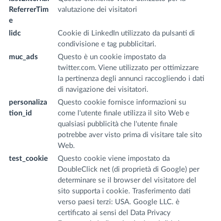
ReferrerTim
valutazione dei visitatori
m
e
lidc
Cookie di LinkedIn utilizzato da pulsanti di
.l
condivisione e tag pubblicitari.
m
muc_ads
Questo è un cookie impostato da
.t
twitter.com. Viene utilizzato per ottimizzare
la pertinenza degli annunci raccogliendo i dati
di navigazione dei visitatori.
personaliza
Questo cookie fornisce informazioni su
.t
tion_id
come l'utente finale utilizza il sito Web e
qualsiasi pubblicità che l'utente finale
potrebbe aver visto prima di visitare tale sito
Web.
test_cookie
Questo cookie viene impostato da
.d
DoubleClick net (di proprietà di Google) per
.n
determinare se il browser del visitatore del
sito supporta i cookie. Trasferimento dati
verso paesi terzi: USA. Google LLC. è
certificato ai sensi del Data Privacy