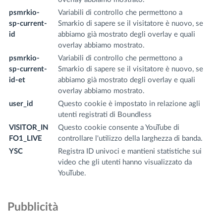
psmrkio-
Variabili di controllo che permettono a
w
sp-current-
Smarkio di sapere se il visitatore è nuovo, se
m
id
abbiamo già mostrato degli overlay e quali
overlay abbiamo mostrato.
psmrkio-
Variabili di controllo che permettono a
w
sp-current-
Smarkio di sapere se il visitatore è nuovo, se
m
id-et
abbiamo già mostrato degli overlay e quali
overlay abbiamo mostrato.
user_id
Questo cookie è impostato in relazione agli
w
utenti registrati di Boundless
m
VISITOR_IN
Questo cookie consente a YouTube di
.y
FO1_LIVE
controllare l'utilizzo della larghezza di banda.
m
YSC
Registra ID univoci e mantieni statistiche sui
.y
video che gli utenti hanno visualizzato da
m
YouTube.
Pubblicità