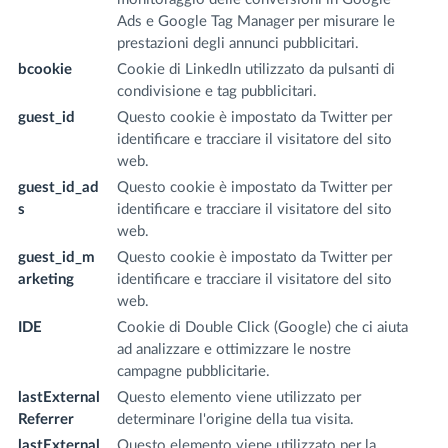
Ads e Google Tag Manager per misurare le
prestazioni degli annunci pubblicitari.
bcookie
Cookie di LinkedIn utilizzato da pulsanti di
.l
condivisione e tag pubblicitari.
m
guest_id
Questo cookie è impostato da Twitter per
.t
identificare e tracciare il visitatore del sito
web.
guest_id_ad
Questo cookie è impostato da Twitter per
.t
s
identificare e tracciare il visitatore del sito
web.
guest_id_m
Questo cookie è impostato da Twitter per
.t
arketing
identificare e tracciare il visitatore del sito
web.
IDE
Cookie di Double Click (Google) che ci aiuta
.d
ad analizzare e ottimizzare le nostre
.n
campagne pubblicitarie.
lastExternal
Questo elemento viene utilizzato per
fr
Referrer
determinare l'origine della tua visita.
m
lastExternal
Questo elemento viene utilizzato per la
fr