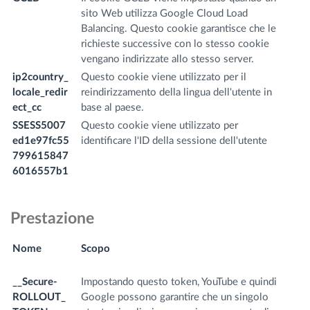
sito Web utilizza Google Cloud Load
Balancing. Questo cookie garantisce che le
richieste successive con lo stesso cookie
vengano indirizzate allo stesso server.
ip2country_
Questo cookie viene utilizzato per il
w
locale_redir
reindirizzamento della lingua dell'utente in
m
ect_cc
base al paese.
SSESS5007
Questo cookie viene utilizzato per
.
ed1e97fc55
identificare l'ID della sessione dell'utente
o
799615847
6016557b1
Prestazione
Nome
Scopo
N
d
__Secure-
Impostando questo token, YouTube e quindi
.y
ROLLOUT_
Google possono garantire che un singolo
m