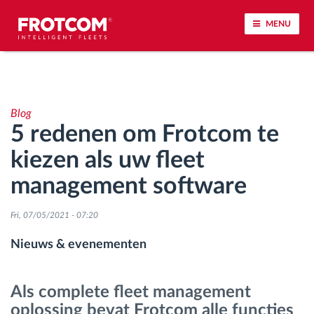
MENU
Voertuigtracking en sensorbewaking
Blog
Rijgedrag analyse
5 redenen om Frotcom te
kiezen als uw fleet
Controle van rijtijden
management software
Personeelsbeheer
Fri, 07/05/2021 - 07:20
Downloaden van tachograaf op afstand
Nieuws & evenementen
Toegangsbeheer
Als complete fleet management
oplossing bevat Frotcom alle functies
Brandstofbeheer