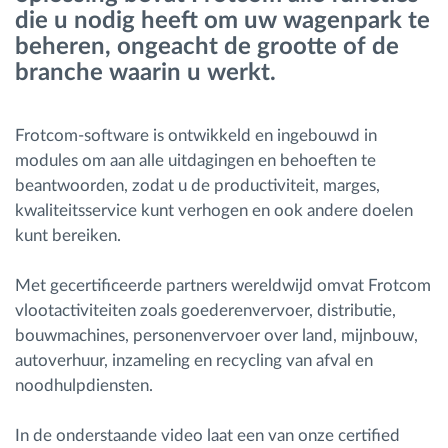
die u nodig heeft om uw wagenpark te
beheren, ongeacht de grootte of de
Routeplanning en -monitoring
branche waarin u werkt.
Automatische bestuurdersidentificatie
Frotcom-software is ontwikkeld en ingebouwd in
modules om aan alle uitdagingen en behoeften te
Ontdek alle functies
beantwoorden, zodat u de productiviteit, marges,
kwaliteitsservice kunt verhogen en ook andere doelen
kunt bereiken.
Hoe we de noden van elke vlootactiviteit
Met gecertificeerde partners wereldwijd omvat Frotcom
oplossen
vlootactiviteiten zoals goederenvervoer, distributie,
bouwmachines, personenvervoer over land, mijnbouw,
Besparingscalculator
autoverhuur, inzameling en recycling van afval en
noodhulpdiensten.
In de onderstaande video laat een van onze certified