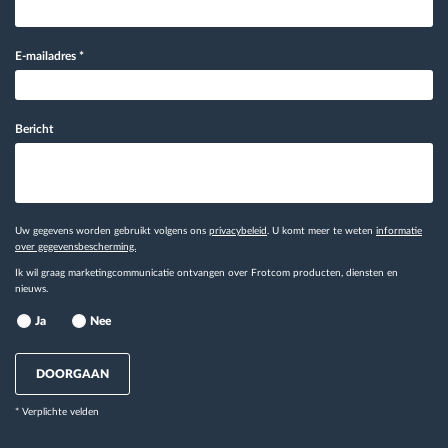
E-mailadres
*
Bericht
Uw gegevens worden gebruikt volgens ons
privacybeleid
. U komt meer te weten
informatie
over gegevensbescherming.
Ik wil graag marketingcommunicatie ontvangen over Frotcom producten, diensten en
nieuws.
Ja
Nee
DOORGAAN
* Verplichte velden