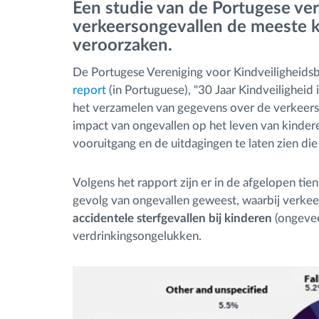
Een studie van de Portugese ve
verkeersongevallen de meeste ki
Brandstofbeheer
veroorzaken.
De Portugese Vereniging voor Kindveiligheidsb
Routeplanning en -monitoring
report
(in Portuguese), "30 Jaar Kindveiligheid 
het verzamelen van gegevens over de verkeersve
Automatische
impact van ongevallen op het leven van kinder
bestuurdersidentificatie
vooruitgang en de uitdagingen te laten zien d
Ontdek alle functies
Volgens het rapport zijn er in de afgelopen tien
gevolg van ongevallen geweest, waarbij verke
accidentele sterfgevallen bij kinderen
(ongevee
verdrinkingsongelukken.