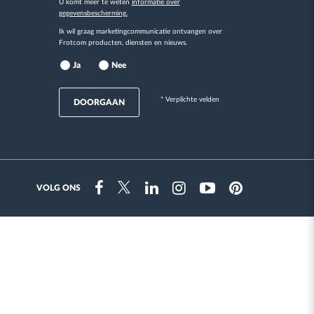
U komt meer te weten
informatie over
gegevensbescherming.
Ik wil graag marketingcommunicatie ontvangen over
Frotcom producten, diensten en nieuws.
Ja
Nee
* Verplichte velden
DOORGAAN
VOLG ONS
Instragram
Facebook
Twitter
Linkedin
Youtube
Pinterest