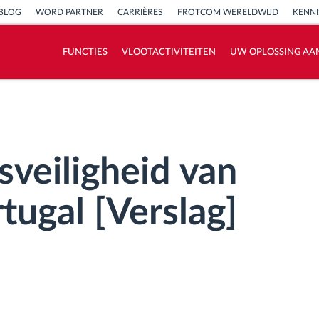
BLOG
WORD PARTNER
CARRIÈRES
FROTCOM WERELDWIJD
KENN
FUNCTIES
VLOOTACTIVITEITEN
UW OPLOSSING AA
Hoe we de noden van elke vlootactiviteit
oplossen
Besparingscalculator
sveiligheid van
tugal [Verslag]