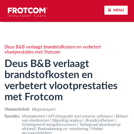
MENU
Voertuigtracking en sensorbewaking
Deus B&B verlaagt brandstofkosten en verbetert
Rijgedrag analyse
vlootprestaties met Frotcom
Deus B&B verlaagt
Controle van rijtijden
brandstofkosten en
verbetert vlootprestaties
Personeelsbeheer
met Frotcom
Downloaden van tachograaf op afstand
Vlootactiviteit:
Wegtransport
Toegangsbeheer
Functies:
Vlootalarmen | API (integratie met externe software) | Beheer
van vlootkosten | Rijgedrag analyse | Brandstofbeheer |
Geïntegreerd navigatiesysteem | Tachograaf download op
afstand | Routeplanning en -monitoring | Mobiel
Brandstofbeheer
personeelsbeheer