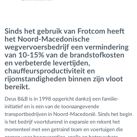
Routeplanning en -monitoring
Sinds het gebruik van Frotcom heeft
Automatische bestuurdersidentificatie
het Noord-Macedonische
wegvervoersbedrijf een vermindering
Ontdek alle functies
van 10-15% van de brandstofkosten
en verbeterde levertijden,
chauffeursproductiviteit en
rijomstandigheden binnen zijn vloot
Hoe we de noden van elke vlootactiviteit
bereikt.
oplossen
Deus B&B is in 1998 opgericht dankzij een familie-
Besparingscalculator
initiatief en is een van de toonaangevende
transportbedrijven in Noord-Macedonië. Sinds het begin
is het bedrijf voortdurend in expansie en rekent het
momenteel met een getraind team en voertuigen die