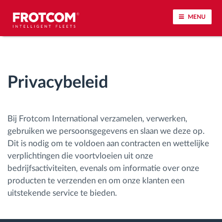
MENU
Voertuigtracking en sensorbewaking
Privacybeleid
Rijgedrag analyse
Controle van rijtijden
Bij Frotcom International verzamelen, verwerken,
gebruiken we persoonsgegevens en slaan we deze op.
Personeelsbeheer
Dit is nodig om te voldoen aan contracten en wettelijke
verplichtingen die voortvloeien uit onze
Downloaden van tachograaf op afstand
bedrijfsactiviteiten, evenals om informatie over onze
producten te verzenden en om onze klanten een
uitstekende service te bieden.
Toegangsbeheer
Brandstofbeheer