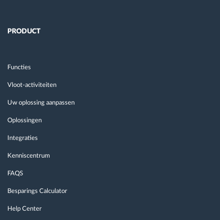
Routeplanning en -monitoring
PRODUCT
Automatische bestuurdersidentificatie
Functies
Ontdek alle functies
Vloot-activiteiten
Uw oplossing aanpassen
Oplossingen
Hoe we de noden van elke vlootactiviteit
Integraties
oplossen
Kenniscentrum
Besparingscalculator
FAQS
Besparings Calculator
Help Center