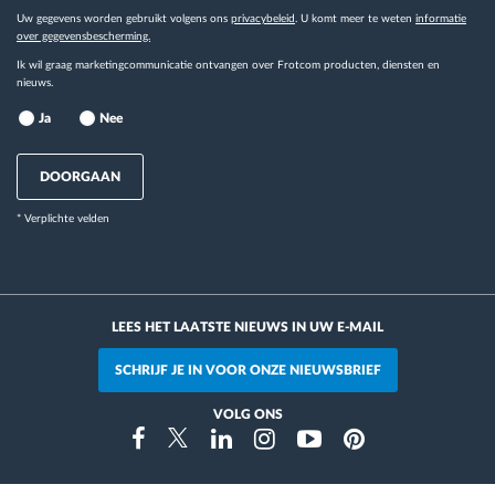
Uw gegevens worden gebruikt volgens ons
privacybeleid
. U komt meer te weten
informatie
over gegevensbescherming.
Ik wil graag marketingcommunicatie ontvangen over Frotcom producten, diensten en
nieuws.
Ja
Nee
DOORGAAN
* Verplichte velden
LEES HET LAATSTE NIEUWS IN UW E-MAIL
SCHRIJF JE IN VOOR ONZE NIEUWSBRIEF
VOLG ONS
Instragram
Facebook
Twitter
Linkedin
Youtube
Pinterest