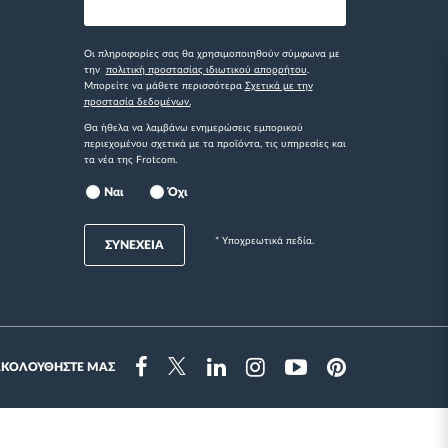
Οι πληροφορίες σας θα χρησιμοποιηθούν σύμφωνα με
την
πολιτική προστασίας ιδιωτικού απορρήτου
.
Μπορείτε να μάθετε περισσότερα
Σχετικά με την
προστασία δεδομένων.
Θα ήθελα να λαμβάνω ενημερώσεις εμπορικού
περιεχομένου σχετικά με τα προϊόντα, τις υπηρεσίες και
τα νέα της Frotcom.
Ναι
Όχι
* Yποχρεωτικά πεδία.
ΣΥΝΕΧΕΙΑ
ΑΚΟΛΟΥΘΗΣΤΕ ΜΑΣ
Instragram
Facebook
Twitter
Linkedin
Youtube
Pinterest