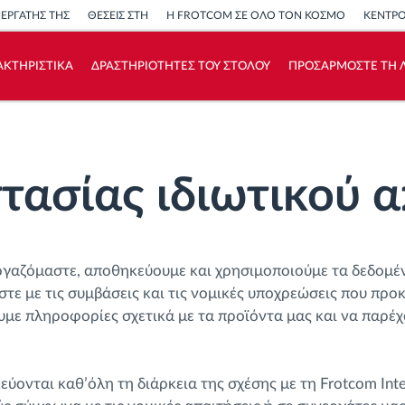
ΝΕΡΓΑΤΗΣ ΤΗΣ
ΘΕΣΕΙΣ ΣΤΗ
Η FROTCOM ΣΕ ΟΛΟ ΤΟΝ ΚΟΣΜΟ
ΚΕΝΤΡ
ΑΚΤΗΡΙΣΤΙΚΑ
ΔΡΑΣΤΗΡΙΟΤΗΤΕΣ ΤΟΥ ΣΤΟΛΟΥ
ΠΡΟΣΑΡΜΟΣΤΕ ΤΗ Λ
Πώς να λύσουμε τις ανάγκες των
δραστηριοτήτων του στόλου
τασίας ιδιωτικού 
Υπολογιστής εξοικονόμησης
εξεργαζόμαστε, αποθηκεύουμε και χρησιμοποιούμε τα δεδομ
 με τις συμβάσεις και τις νομικές υποχρεώσεις που προκ
με πληροφορίες σχετικά με τα προϊόντα μας και να παρέχ
νται καθ’όλη τη διάρκεια της σχέσης με τη Frotcom Intern