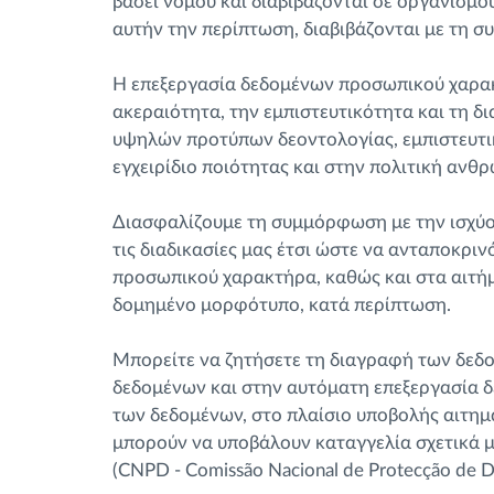
βάσει νόμου και διαβιβάζονται σε οργανισμο
Έλεγχος πρόσβασης
αυτήν την περίπτωση, διαβιβάζονται με τη 
Η επεξεργασία δεδομένων προσωπικού χαρακ
Διαχείριση καυσίμου
ακεραιότητα, την εμπιστευτικότητα και τη δ
υψηλών προτύπων δεοντολογίας, εμπιστευτικ
Σχεδιασμός και παρακολούθηση
εγχειρίδιο ποιότητας και στην πολιτική ανθ
διαδρομής
Διασφαλίζουμε τη συμμόρφωση με την ισχύο
Αυτόματη αναγνώριση οδηγού
τις διαδικασίες μας έτσι ώστε να ανταποκρ
προσωπικού χαρακτήρα, καθώς και στα αιτή
δομημένο μορφότυπο, κατά περίπτωση.
Ανακαλύψτε όλα τα χαρακτηριστικά
Μπορείτε να ζητήσετε τη διαγραφή των δεδο
δεδομένων και στην αυτόματη επεξεργασία 
των δεδομένων, στο πλαίσιο υποβολής αιτη
μπορούν να υποβάλουν καταγγελία σχετικά μ
(CNPD - Comissão Nacional de Protecção de D