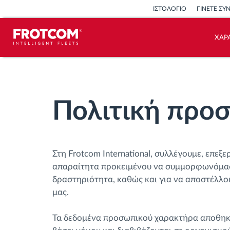
ΙΣΤΟΛΟΓΙΟ
ΓΙΝΕΤΕ ΣΥ
ΧΑΡ
Εντοπισμός οχημάτων και
παρακολούθηση αισθητήρων
Πολιτική προσ
Ανάλυση οδηγικής συμπεριφοράς
Παρακολούθηση του χρόνου
Στη Frotcom International, συλλέγουμε, επ
οδήγησης
απαραίτητα προκειμένου να συμμορφωνόμαστε
δραστηριότητα, καθώς και για να αποστέλλου
Διαχείριση εργατικού δυναμικού
μας.
Λήψη ταχογράφου από απόσταση
Τα δεδομένα προσωπικού χαρακτήρα αποθηκεύο