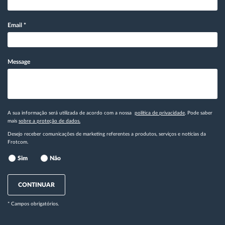
Email
*
Message
A sua informação será utilizada de acordo com a nossa
política de privacidade
. Pode saber
mais
sobre a proteção de dados.
Desejo receber comunicações de marketing referentes a produtos, serviços e notícias da
Frotcom.
Sim
Não
CONTINUAR
* Campos obrigatórios.