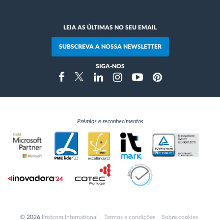
LEIA AS ÚLTIMAS NO SEU EMAIL
SUBSCREVA A NOSSA NEWSLETTER
SIGA-NOS
Instragram
Facebook
Twitter
Linkedin
Youtube
Pinterest
Prémios e reconhecimentos
© 2026
Frotcom International
Termos e condições
Sobre cookies