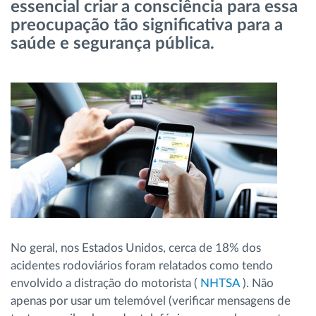
essencial criar a consciência para essa
Gestão de Combustível
preocupação tão significativa para a
saúde e segurança pública.
Planejamento e monitoração de rotas
Identificação automática de condutores
Ver todas as funcionalidades
Como resolvemos cada necessidade da
atividade da frota
No geral, nos Estados Unidos, cerca de 18% dos
Calculadora de benefícios
acidentes rodoviários foram relatados como tendo
envolvido a distração do motorista (
NHTSA
). Não
apenas por usar um telemóvel (verificar mensagens de