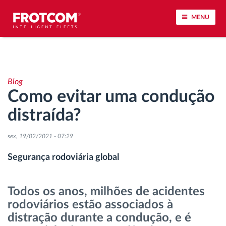
MENU
Localização de veículos e monitoramento de
sensores
Blog
Como evitar uma condução
Análise do estilo de condução
distraída?
Identificação automática de condutores
sex, 19/02/2021 - 07:29
Gestão de tarefas
Segurança rodoviária global
Download remoto de tacógrafo
Todos os anos, milhões de acidentes
rodoviários estão associados à
Controle de acesso
distração durante a condução, e é