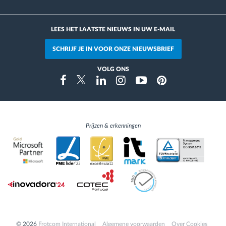
LEES HET LAATSTE NIEUWS IN UW E-MAIL
SCHRIJF JE IN VOOR ONZE NIEUWSBRIEF
VOLG ONS
Instragram
Facebook
Twitter
Linkedin
Youtube
Pinterest
Prijzen & erkenningen
© 2026
Frotcom International
Algemene voorwaarden
Over Cookies