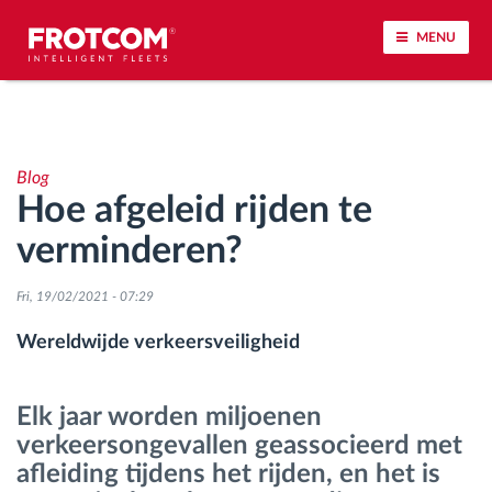
MENU
Voertuigtracking en sensorbewaking
Blog
Rijgedrag analyse
Hoe afgeleid rijden te
verminderen?
Controle van rijtijden
Fri, 19/02/2021 - 07:29
Personeelsbeheer
Wereldwijde verkeersveiligheid
Downloaden van tachograaf op afstand
Elk jaar worden miljoenen
Toegangsbeheer
verkeersongevallen geassocieerd met
afleiding tijdens het rijden, en het is
Brandstofbeheer