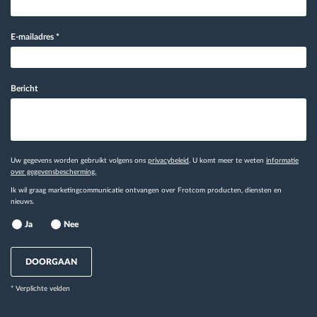
E-mailadres
*
Bericht
Uw gegevens worden gebruikt volgens ons
privacybeleid
. U komt meer te weten
informatie
over gegevensbescherming.
Ik wil graag marketingcommunicatie ontvangen over Frotcom producten, diensten en
nieuws.
Ja
Nee
DOORGAAN
* Verplichte velden