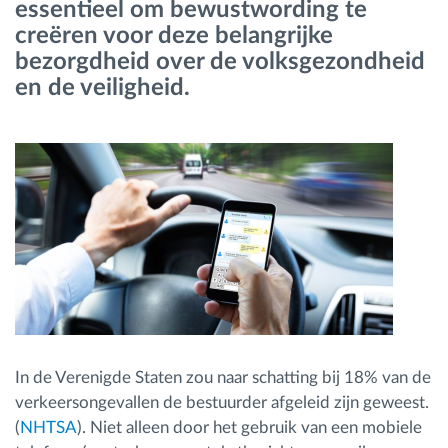
essentieel om bewustwording te
creëren voor deze belangrijke
Routeplanning en -monitoring
bezorgdheid over de volksgezondheid
en de veiligheid.
Automatische bestuurdersidentificatie
Ontdek alle functies
Hoe we de noden van elke vlootactiviteit
oplossen
Besparingscalculator
In de Verenigde Staten zou naar schatting bij 18% van de
verkeersongevallen de bestuurder afgeleid zijn geweest.
(
NHTSA
). Niet alleen door het gebruik van een mobiele