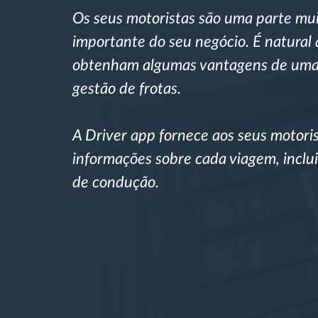
Os seus motoristas são uma parte mu
Controle de acesso
importante do seu negócio. É natural
Gestão de Combustível
obtenham algumas vantagens de uma
gestão de frotas.
Planejamento e monitoração de rotas
A Driver app fornece aos seus motori
Identificação automática de
informações sobre cada viagem, inclui
condutores
de condução.
Ver todas as funcionalidades