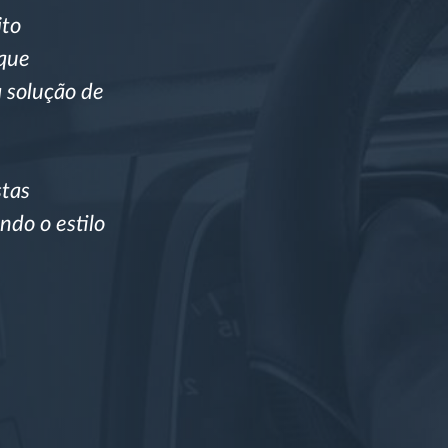
ito
 que
 solução de
stas
ndo o estilo