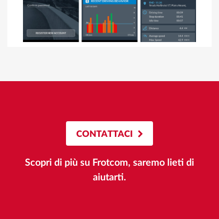
CONTATTACI
Scopri di più su Frotcom, saremo lieti di
aiutarti.