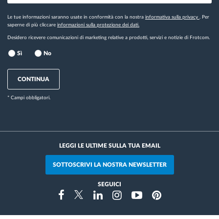
Le tue informazioni saranno usate in conformità con la nostra
informativa sulla privacy
. Per
saperne di più cliccare
informazioni sulla protezione dei dati.
Desidero ricevere comunicazioni di marketing relative a prodotti, servizi e notizie di Frotcom.
Sì
No
CONTINUA
* Campi obbligatori.
LEGGI LE ULTIME SULLA TUA EMAIL
SOTTOSCRIVI LA NOSTRA NEWSLETTER
SEGUICI
Instragram
Facebook
Twitter
Linkedin
Youtube
Pinterest