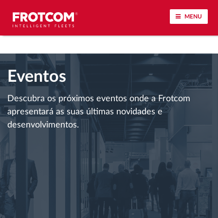
MENU
Localização de veículos e monitorização de
sensores
Eventos
Análise do estilo de condução
Descubra os próximos eventos onde a Frotcom
apresentará as suas últimas novidades e
Monitorização dos tempos de condução
desenvolvimentos.
Gestão de tarefas
Descarga remota de tacógrafo
Controlo de acesso