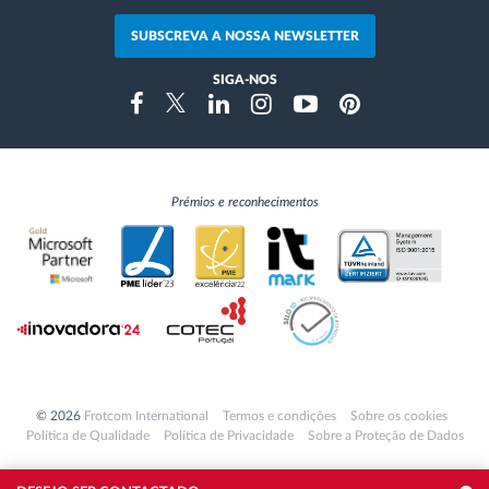
SUBSCREVA A NOSSA NEWSLETTER
SIGA-NOS
Instragram
Facebook
Twitter
Linkedin
Youtube
Pinterest
Prémios e reconhecimentos
© 2026
Frotcom International
Termos e condições
Sobre os cookies
Política de Qualidade
Política de Privacidade
Sobre a Proteção de Dados