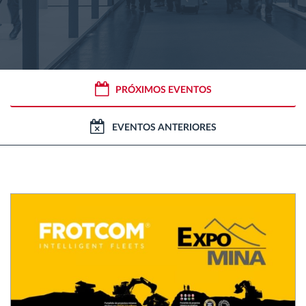
Gestão de Combustível
Planeamento e monitorização de rotas
Identificação automática de condutores
PRÓXIMOS EVENTOS
Ver todas as funcionalidades
EVENTOS ANTERIORES
Como resolvemos cada necessidade da
atividade da frota
Calculadora de Benefícios