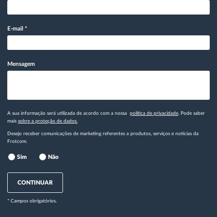
E-mail
*
Mensagem
A sua informação será utilizada de acordo com a nossa
política de privacidade
. Pode saber
mais
sobre a proteção de dados.
Desejo receber comunicações de marketing referentes a produtos, serviços e notícias da
Frotcom.
Sim
Não
CONTINUAR
* Campos obrigatórios.