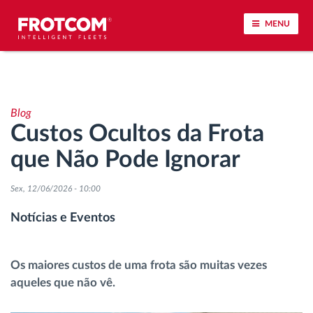
MENU
Localização de veículos e monitorização de
sensores
Blog
Custos Ocultos da Frota
Análise do estilo de condução
que Não Pode Ignorar
Monitorização dos tempos de condução
Sex, 12/06/2026 - 10:00
Gestão de tarefas
Notícias e Eventos
Descarga remota de tacógrafo
Os maiores custos de uma frota são muitas vezes
aqueles que não vê.
Controlo de acesso