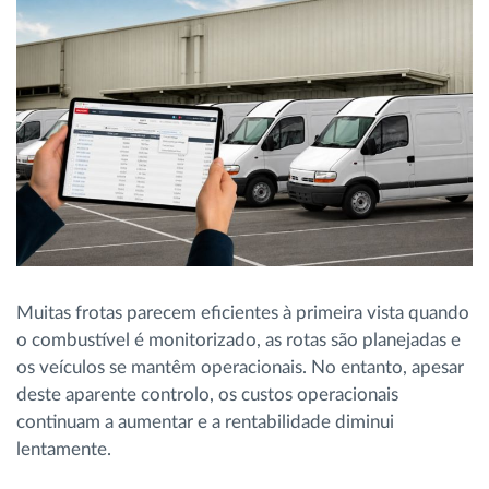
Gestão de Combustível
Planeamento e monitorização de rotas
Identificação automática de condutores
Ver todas as funcionalidades
Muitas frotas parecem eficientes à primeira vista quando
Como resolvemos cada necessidade da
o combustível é monitorizado, as rotas são planejadas e
atividade da frota
os veículos se mantêm operacionais. No entanto, apesar
deste aparente controlo, os custos operacionais
Calculadora de Benefícios
continuam a aumentar e a rentabilidade diminui
lentamente.