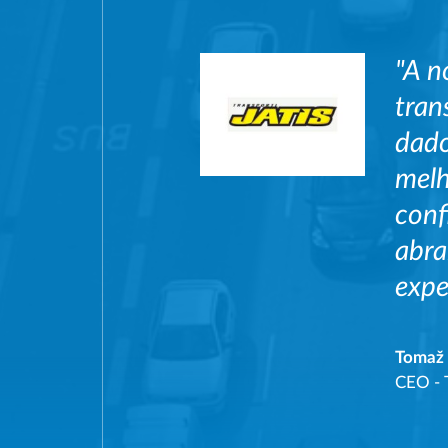
"A n
tran
dado
melh
conf
abra
expe
Tomaž 
CEO
-