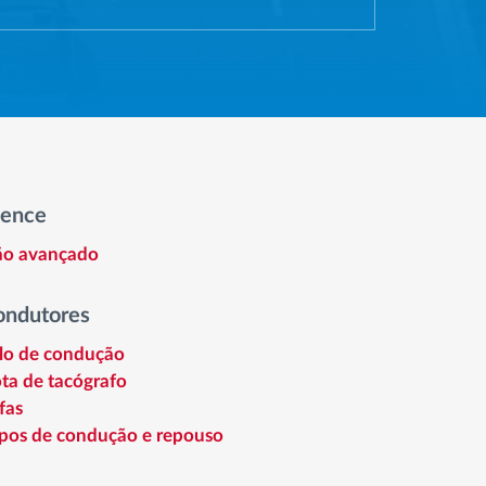
gence
tão avançado
ondutores
ilo de condução
ta de tacógrafo
fas
pos de condução e repouso