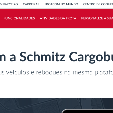
M PARCEIRO
CARREIRAS
FROTCOM NO MUNDO
CENTRO DE CONHE
FUNCIONALIDADES
ATIVIDADES DA FROTA
PERSONALIZE A SU
Como resolvemos cada necessidade da
atividade da frota
m a Schmitz Cargobu
Calculadora de Benefícios
us veículos e reboques na mesma plata