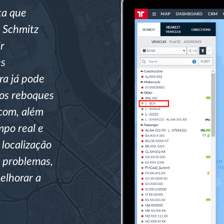
ta que
s Schmitz
r
es
ra já pode
os reboques
tcom, além
mpo real e
 localização
r problemas,
melhorar a