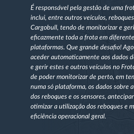
É responsável pela gestão de uma fro
Controlo de acesso
inclui, entre outros veículos, reboque
Gestão de Combustível
Cargobull, tendo de monitorizar e geri
eficazmente toda a frota em diferent
Planeamento e monitorização de rotas
plataformas. Que grande desafio! Ago
aceder automaticamente aos dados d
Identificação automática de
e gerir estes e outros veículos no Fro
condutores
de poder monitorizar de perto, em te
Ver todas as funcionalidades
numa só plataforma, os dados sobre a
dos reboques e os sensores, antecipa
otimizar a utilização dos reboques e 
eficiência operacional geral.