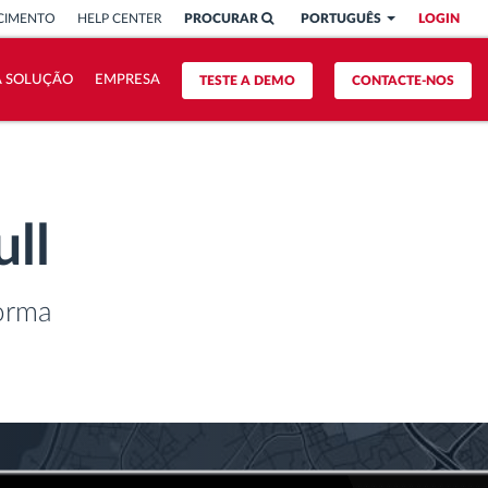
CIMENTO
HELP CENTER
PROCURAR
PORTUGUÊS
LOGIN
A SOLUÇÃO
EMPRESA
TESTE A DEMO
CONTACTE-NOS
ll
forma