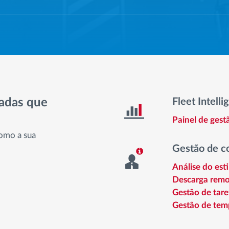
nadas que
Fleet Intelli
Painel de ges
omo a sua
Gestão de c
Análise do est
Descarga remo
Gestão de tare
Gestão de tem