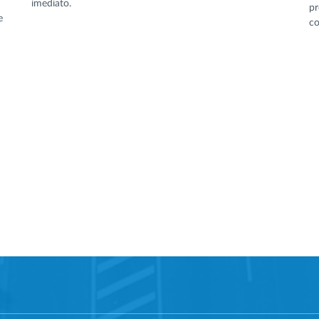
imediato.
pr
e
co