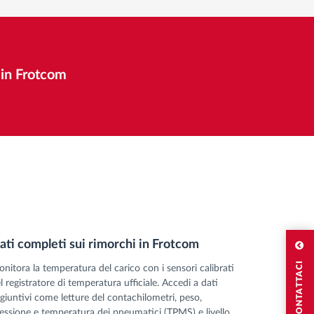
i in Frotcom
ati completi sui rimorchi in Frotcom
CONTATTACI
nitora la temperatura del carico con i sensori calibrati
l registratore di temperatura ufficiale. Accedi a dati
giuntivi come letture del contachilometri, peso,
essione e temperatura dei pneumatici (TPMS) e livello