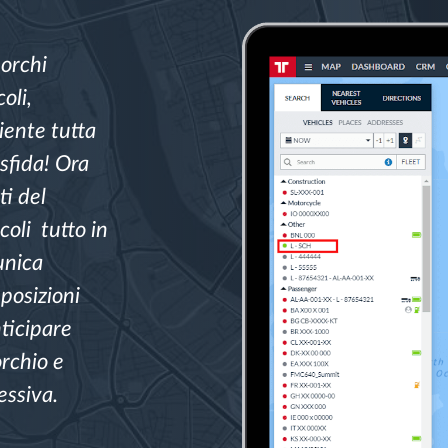
morchi
oli,
iente tutta
 sfida! Ora
i del
coli tutto in
unica
 posizioni
nticipare
orchio e
essiva.