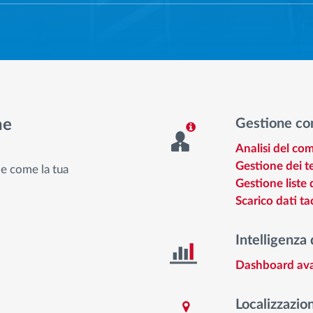
he
Gestione co
Analisi del co
Gestione dei t
de come la tua
Gestione liste d
Scarico dati t
Intelligenza 
Dashboard av
Localizzazion