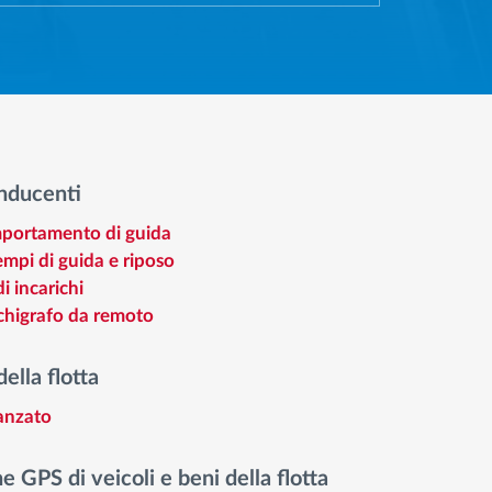
nducenti
mportamento di guida
empi di guida e riposo
i incarichi
achigrafo da remoto
della flotta
anzato
e GPS di veicoli e beni della flotta