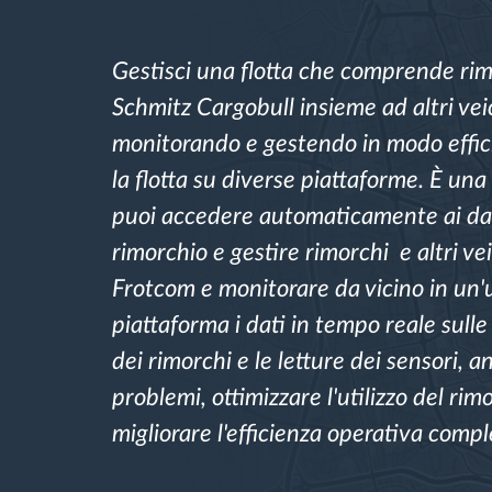
Gestione carburante
Gestisci una flotta che comprende ri
Schmitz Cargobull insieme ad altri veic
Pianificazione dei percorsi e
monitorando e gestendo in modo effic
monitoraggio
la flotta su diverse piattaforme. È una
puoi accedere automaticamente ai dat
Identificazione automatica del
conducente
rimorchio e gestire rimorchi e altri vei
Frotcom e monitorare da vicino in un'
Scopri tutte le caratteristiche
piattaforma i dati in tempo reale sulle
dei rimorchi e le letture dei sensori, a
problemi, ottimizzare l'utilizzo del rim
migliorare l'efficienza operativa compl