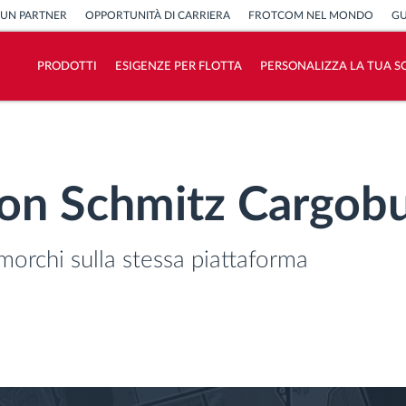
 UN PARTNER
OPPORTUNITÀ DI CARRIERA
FROTCOM NEL MONDO
GU
PRODOTTI
ESIGENZE PER FLOTTA
PERSONALIZZA LA TUA S
Come risolviamo tutte le attività della
flotta
con Schmitz Cargobu
Scopri quanto risparmi
rimorchi sulla stessa piattaforma