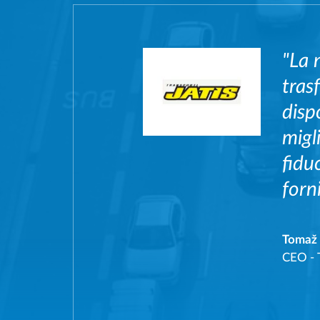
"La 
tras
disp
migl
fidu
forn
Tomaž 
CEO
-