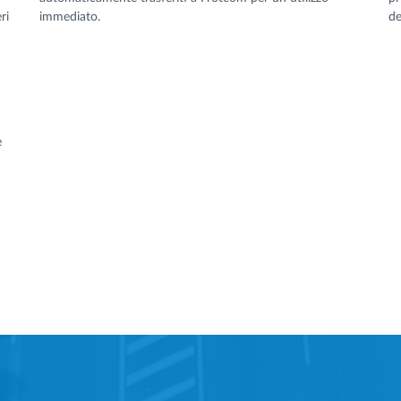
ri
immediato.
de
e