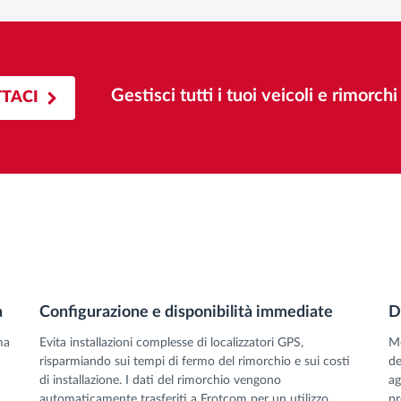
Gestisci tutti i tuoi veicoli e rimorch
TACI
a
Configurazione e disponibilità immediate
D
ma
Evita installazioni complesse di localizzatori GPS,
Mo
risparmiando sui tempi di fermo del rimorchio e sui costi
de
di installazione. I dati del rimorchio vengono
ag
automaticamente trasferiti a Frotcom per un utilizzo
pr