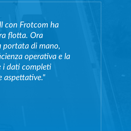
ll con Frotcom ha
a flotta. Ora
 a portata di mano,
icienza operativa e la
e i dati completi
 aspettative."