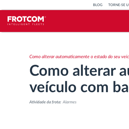
BLOG
TORNE-SE U
Localização de veículos e
monitorização de sensores
Como alterar automaticamente o estado do seu veíc
Análise do estilo de condução
Como alterar 
Monitorização dos tempos de
veículo com ba
condução
Atividade da frota:
Alarmes
Gestão de tarefas
Descarga remota de tacógrafo