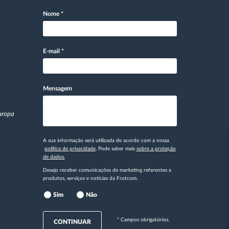
Nome
*
E-mail
*
Mensagem
Europa
A sua informação será utilizada de acordo com a nossa
política de privacidade
. Pode saber mais
sobre a proteção
de dados.
Desejo receber comunicações de marketing referentes a
produtos, serviços e notícias da Frotcom.
Sim
Não
* Campos obrigatórios.
CONTINUAR