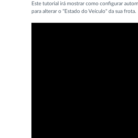
Este tutorial irá mostrar como configurar aut
Controlo de acesso
para alterar o "Estado do Veículo" da sua frota.
Gestão de Combustível
Planeamento e monitorização de rotas
Identificação automática de
condutores
Ver todas as funcionalidades