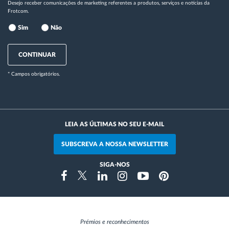
Desejo receber comunicações de marketing referentes a produtos, serviços e notícias da
Frotcom.
Sim
Não
CONTINUAR
* Campos obrigatórios.
LEIA AS ÚLTIMAS NO SEU E-MAIL
SUBSCREVA A NOSSA NEWSLETTER
SIGA-NOS
Instragram
Facebook
Twitter
Linkedin
Youtube
Pinterest
Prémios e reconhecimentos