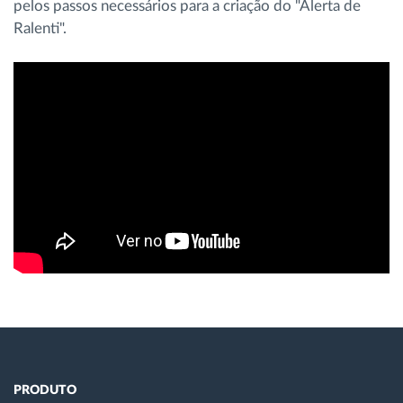
pelos passos necessários para a criação do "Alerta de
Gestão de Combustível
Ralenti".
Planeamento e monitorização de rotas
Identificação automática de condutores
Ver todas as funcionalidades
Como resolvemos cada necessidade da
atividade da frota
Calculadora de Benefícios
PRODUTO