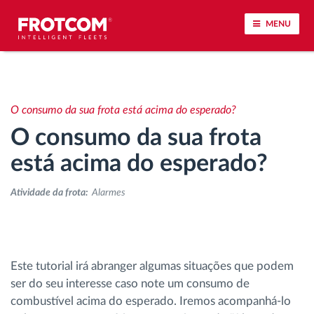
MENU
Localização de veículos e monitorização de
sensores
O consumo da sua frota está acima do esperado?
O consumo da sua frota
Análise do estilo de condução
está acima do esperado?
Monitorização dos tempos de condução
Atividade da frota:
Alarmes
Gestão de tarefas
Descarga remota de tacógrafo
Este tutorial irá abranger algumas situações que podem
ser do seu interesse caso note um consumo de
Controlo de acesso
combustível acima do esperado. Iremos acompanhá-lo