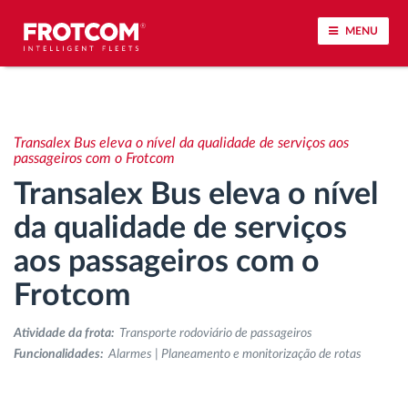
MENU
Localização de veículos e monitorização de
sensores
Transalex Bus eleva o nível da qualidade de serviços aos
passageiros com o Frotcom
Análise do estilo de condução
Transalex Bus eleva o nível
da qualidade de serviços
Monitorização dos tempos de condução
aos passageiros com o
Gestão de tarefas
Frotcom
Descarga remota de tacógrafo
Atividade da frota:
Transporte rodoviário de passageiros
Funcionalidades:
Alarmes | Planeamento e monitorização de rotas
Controlo de acesso