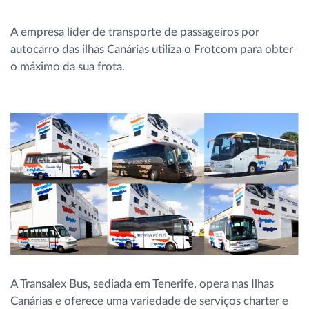
Gestão de Combustível
A empresa líder de transporte de passageiros por
autocarro das ilhas Canárias utiliza o Frotcom para obter
Planeamento e monitorização de rotas
o máximo da sua frota.
Identificação automática de condutores
Ver todas as funcionalidades
Como resolvemos cada necessidade da
atividade da frota
Calculadora de Benefícios
A Transalex Bus, sediada em Tenerife, opera nas Ilhas
Canárias e oferece uma variedade de serviços charter e