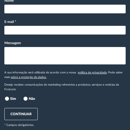
Nome
*
E-mail
*
Mensagem
A sua informação será utilizada de acordo com a nossa
política de privacidade
. Pode saber
mais
sobre a proteção de dados.
Desejo receber comunicações de marketing referentes a produtos, serviços e notícias da
Frotcom.
Sim
Não
CONTINUAR
* Campos obrigatórios.