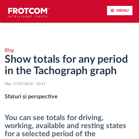
MENIU
Urmărirea vehiculului și monitorizarea senzorilor
Blog
Analiza stilului de condus
Show totals for any period
in the Tachograph graph
Monitorizarea timpilor de conducere
Mar, 17/07/2018 - 10:51
Workforce management
Sfaturi și perspective
Descărcare tahograf remote
You can see totals for driving,
Controlul accesului
working, available and resting states
for a selected period of the
Managementul combustibilului