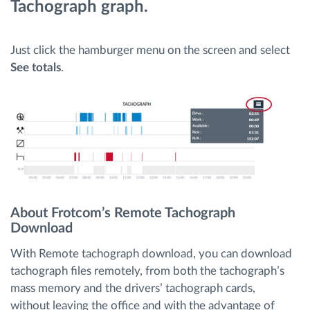
Tachograph graph.
Planificarea și monitorizarea rutei
Just click the hamburger menu on the screen and select
See totals
.
Identificarea automată a șoferului
Descopera toate facilitatile
Cum satisfacem fiecare necesitate a flotei
About Frotcom’s Remote Tachograph
Calculator de economii
Download
With Remote tachograph download, you can download
tachograph files remotely, from both the tachograph’s
mass memory and the drivers’ tachograph cards,
without leaving the office and with the advantage of