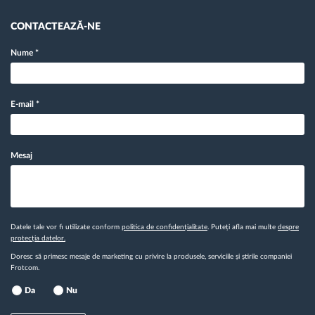
CONTACTEAZĂ-NE
Nume
*
E-mail
*
Mesaj
Datele tale vor fi utilizate conform
politica de confidențialitate
. Puteți afla mai multe
despre
protecția datelor.
Doresc să primesc mesaje de marketing cu privire la produsele, serviciile și știrile companiei
Frotcom.
Da
Nu