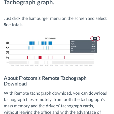
Tachograph graph.
Menaxhimi i karburantit
Just click the hamburger menu on the screen and select
Planifikimi dhe monitorimi rrugor
See totals
.
Identifikim automatik i shoferëve
Zbuloni të gjitha tiparet
Si të zgjidhim çdo kërkëse të aktivitetit të flotës
About Frotcom’s Remote Tachograph
Download
Llogaritësi i Kursimeve
With Remote tachograph download, you can download
tachograph files remotely, from both the tachograph’s
mass memory and the drivers’ tachograph cards,
without leaving the office and with the advantage of