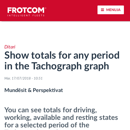
MENUJA
Përcjellje e automjeteve dhe monitorimi i
senzorëve
Ditari
Show totals for any period
Analizat-e-sjelljes-te-vozitjes
in the Tachograph graph
Monitorimi i kohës së ngasjes
Mar, 17/07/2018 - 10:51
Menaxhimi i fuqisë punëtore
Mundësit & Perspektivat
Shkarko tahografin nga distanca
You can see totals for driving,
working, available and resting states
Qasja e kontrollit
for a selected period of the