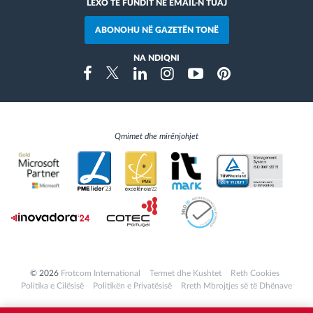
LEXO TË FUNDIT NË EMAIL-N TUAJ
ABONOHU NË GAZETËN TONË
NA NDIQNI
Instragram
Facebook
Twitter
Linkedin
Youtube
Pinterest
Qmimet dhe mirënjohjet
© 2026
Frotcom International
Termet dhe Kushtet
Reth Cookies
Politika e Cilësisë
Politikën e Privatësisë
Rreth Mbrojtjes së të Dhënave