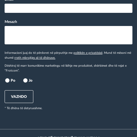
Mesazh
Informacioni juaj do të përdoret në përputhje me
politikën e privatësisë
. Mund të mësoni më
shumë
rreth mbrojtjes së të dhënave.
Dëshiroj të marr komunikime marketingu në lidhje me produktet, shërbimet dhe të rejat e
“Frotcom”.
Po
Jo
VAZHDO
* Të dhëna të detyrueshme.