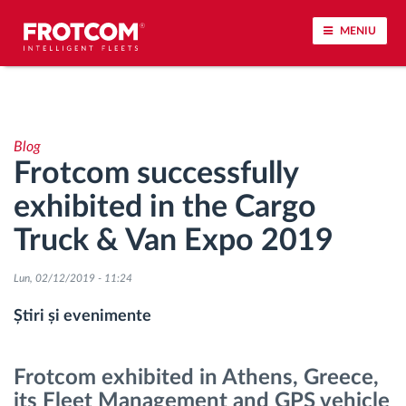
MENIU
Urmărirea vehiculului și monitorizarea senzorilor
Blog
Analiza stilului de condus
Frotcom successfully
exhibited in the Cargo
Monitorizarea timpilor de conducere
Truck & Van Expo 2019
Workforce management
Lun, 02/12/2019 - 11:24
Descărcare tahograf remote
Știri și evenimente
Controlul accesului
Frotcom exhibited in Athens, Greece,
its Fleet Management and GPS vehicle
Managementul combustibilului