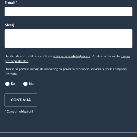
E-mail
*
Mesaj
Datele tale vor fi utilizate conform
politica de confidențialitate
. Puteți afla mai multe
despre
protecția datelor.
Doresc să primesc mesaje de marketing cu privire la produsele, serviciile și știrile companiei
Frotcom.
Da
Nu
CONTINUĂ
* Campuri obligatorii