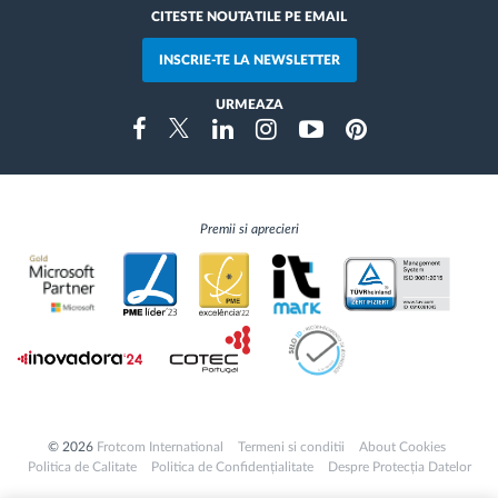
CITESTE NOUTATILE PE EMAIL
INSCRIE-TE LA NEWSLETTER
URMEAZA
Instragram
Facebook
Twitter
Linkedin
Youtube
Pinterest
Premii si aprecieri
© 2026
Frotcom International
Termeni si conditii
About Cookies
Politica de Calitate
Politica de Confidențialitate
Despre Protecția Datelor