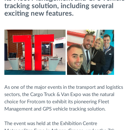
tracking solution, including several
exciting new features.
Planificarea și monitorizarea rutei
Identificarea automată a șoferului
Descopera toate facilitatile
Cum satisfacem fiecare necesitate a flotei
As one of the major events in the transport and logistics
Calculator de economii
sectors, the Cargo Truck & Van Expo was the natural
choice for Frotcom to exhibit its pioneering Fleet
Management and GPS vehicle tracking solution.
The event was held at the Exhibition Centre