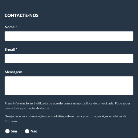
CONTACTE-NOS
Nome
*
E-mail
*
Mensagem
A sua informação será utilizada de acordo com a nossa
política de privacidade
. Pode saber
mais
sobre a proteção de dados.
Desejo receber comunicações de marketing referentes a produtos, serviços e notícias da
Frotcom.
Sim
Não