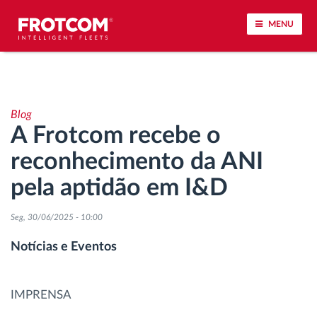
MENU
Localização de veículos e monitorização de
sensores
Blog
A Frotcom recebe o
Análise do estilo de condução
reconhecimento da ANI
Monitorização dos tempos de condução
pela aptidão em I&D
Gestão de tarefas
Seg, 30/06/2025 - 10:00
Notícias e Eventos
Descarga remota de tacógrafo
Controlo de acesso
IMPRENSA