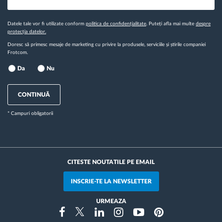
Datele tale vor fi utilizate conform
politica de confidențialitate
. Puteți afla mai multe
despre
protecția datelor.
Doresc să primesc mesaje de marketing cu privire la produsele, serviciile și știrile companiei
Frotcom.
Da
Nu
CONTINUĂ
* Campuri obligatorii
CITESTE NOUTATILE PE EMAIL
INSCRIE-TE LA NEWSLETTER
URMEAZA
Instragram
Facebook
Twitter
Linkedin
Youtube
Pinterest