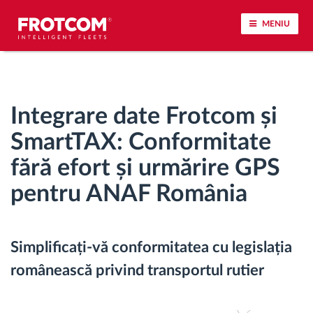
MENIU
Urmărirea vehiculului și monitorizarea senzorilor
Integrare date Frotcom și
Analiza stilului de condus
SmartTAX: Conformitate
Monitorizarea timpilor de conducere
fără efort și urmărire GPS
pentru ANAF România
Workforce management
Descărcare tahograf remote
Simplificați-vă conformitatea cu legislația
românească privind transportul rutier
Controlul accesului
Managementul combustibilului