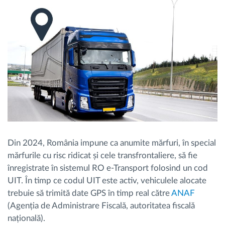
Planificarea și monitorizarea rutei
Identificarea automată a șoferului
Descopera toate facilitatile
Cum satisfacem fiecare necesitate a flotei
Din 2024, România impune ca anumite mărfuri, în special
mărfurile cu risc ridicat și cele transfrontaliere, să fie
Calculator de economii
înregistrate în sistemul RO e-Transport folosind un cod
UIT. În timp ce codul UIT este activ, vehiculele alocate
trebuie să trimită date GPS în timp real către
ANAF
(Agenția de Administrare Fiscală, autoritatea fiscală
națională).