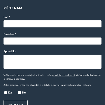
PIŠITE NAM
Ime
*
E-naslov
*
Sporočilo
Vaši podatki bodo uporabljeni v skladu z našo
pravilnik o zasebnosti
. Več o tem lahko izveste
o varstvu podatkov.
Želim prejemati trženjska obvestila o izdelkih, storitvah in novicah podjetja Frotcom.
Da
Ne
NADALJUJ