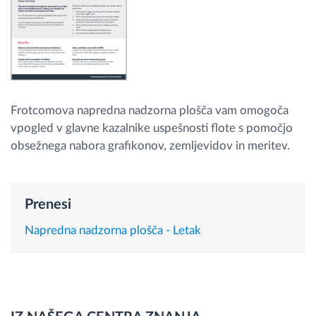
Načrtovanje in spremljanje poti
Samodejno prepoznavanje voznika
Frotcomova napredna nadzorna plošča vam omogoča
Odkrijte vse funkcije
vpogled v glavne kazalnike uspešnosti flote s pomočjo
obsežnega nabora grafikonov, zemljevidov in meritev.
Kako bomo rešili vse potrebe dejavnosti flote
Prenesi
Izračun prihrankov
Napredna nadzorna plošča - Letak