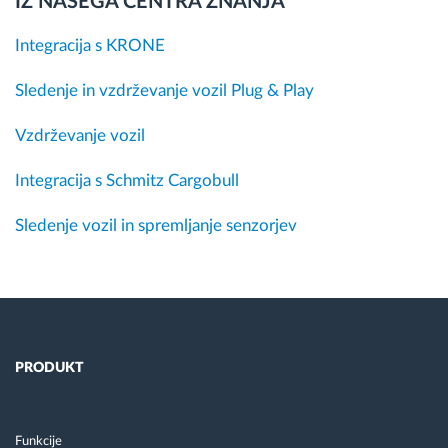
IZ NAŠEGA CENTRA ZNANJA
Integracija s KRONE
Sledenje in vzdrževanje vozil Plug & Play
Vzdrževanje vozil
Integracija s Schmitz Cargobull
Sledenje vozil in spremljanje senzorjev
PRODUKT
Funkcije