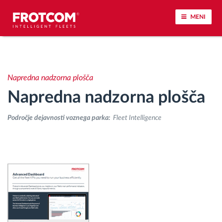
MENI
Sledenje vozil in spremljanje senzorjev
Napredna nadzorna plošča
Analiza vedenja med vožnjo
Napredna nadzorna plošča
Spremljanje voznih časov
Področje dejavnosti voznega parka:
Fleet Intelligence
Upravljanje delovne sile
Oddaljen prenos podatkov iz tahografa
Nadzor nad dostopom
Upravljanje porabe goriva