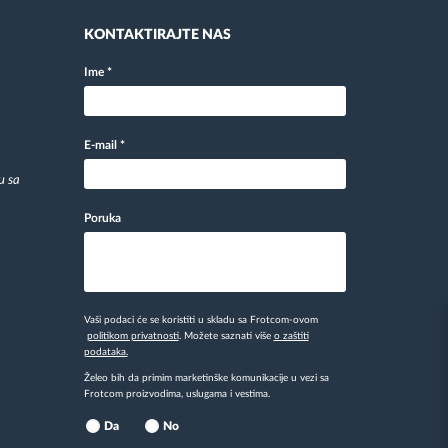
KONTAKTIRAJTE NAS
Ime
*
E-mail
*
u sa
Poruka
Vaši podaci će se koristiti u skladu sa Frotcom-ovom
politikom privatnosti
. Možete saznati više
o zaštiti
podataka.
Želeo bih da primim marketinške komunikacije u vezi sa
Frotcom proizvodima, uslugama i vestima.
Da
No