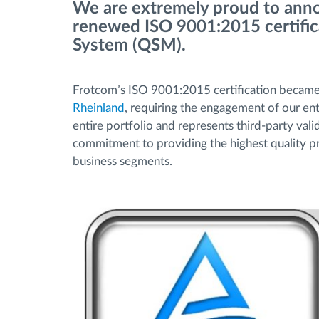
We are extremely proud to anno
Upravljanje gorivom
renewed ISO 9001:2015 certific
System (QSM).
Planiranje i nadgledanje rute
Frotcom’s ISO 9001:2015 certification became 
Automatska identifikacija vozača
Rheinland
, requiring the engagement of our en
entire portfolio and represents third-party va
Otkrijte sve funkcije
commitment to providing the highest quality pr
business segments.