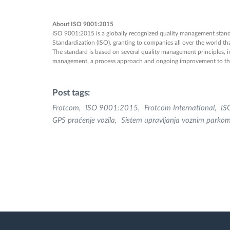
About ISO 9001:2015
ISO 9001:2015 is a globally recognized quality management stand
Standardization (ISO), granting to companies all over the world t
The standard is based on several quality management principles, 
management, a process approach and ongoing improvement to the
Post tags:
Frotcom
ISO 9001:2015
Frotcom International
IS
GPS praćenje vozila
Sistem upravljanja voznim parko