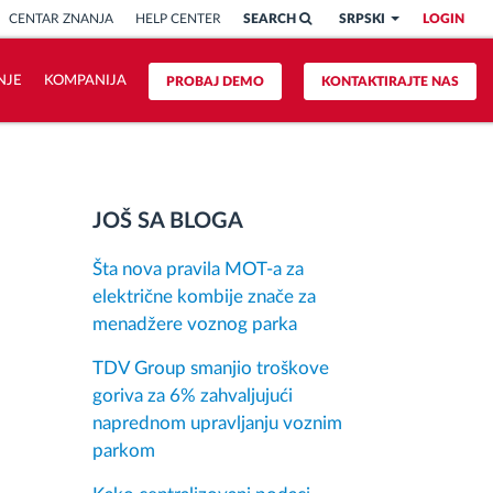
CENTAR ZNANJA
HELP CENTER
SEARCH
SRPSKI
LOGIN
NJE
KOMPANIJA
PROBAJ DEMO
KONTAKTIRAJTE NAS
JOŠ SA BLOGA
Šta nova pravila MOT-a za
električne kombije znače za
menadžere voznog parka
TDV Group smanjio troškove
goriva za 6% zahvaljujući
naprednom upravljanju voznim
parkom