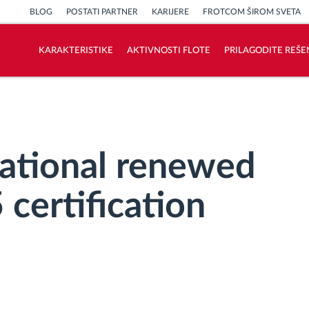
BLOG
POSTATI PARTNER
KARIJERE
FROTCOM ŠIROM SVETA
KARAKTERISTIKE
AKTIVNOSTI FLOTE
PRILAGODITE REŠE
Kako rešavamo sve aktivnosti voznog
parka
Kalkulator uštede
national renewed
certification