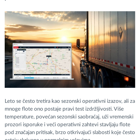
Planiranje i nadgledanje rute
Automatska identifikacija vozača
Otkrijte sve funkcije
Kako rešavamo sve aktivnosti voznog parka
Kalkulator uštede
Leto se često tretira kao sezonski operativni izazov, ali za
mnoge flote ono postaje pravi test izdržljivosti. Više
temperature, povećan sezonski saobraćaj, uži vremenski
prozori isporuke i veći operativni zahtevi stavljaju flote
pod značajan pritisak, brzo otkrivajući slabosti koje često