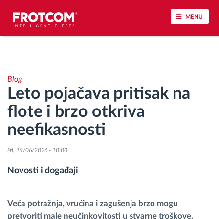
MENU
Praćenje vozila i nadzor senzora
Blog
Analiza ponašanja u vožnji
Leto pojačava pritisak na
flote i brzo otkriva
Praćenje vremena vožnje
neefikasnosti
Upravljanje radnom snagom
Fri, 19/06/2026 - 10:00
Daljinsko preuzimanje tahografa
Novosti i događaji
Kontrola pristupa
Veća potražnja, vrućina i zagušenja brzo mogu
pretvoriti male neučinkovitosti u stvarne troškove.
Upravljanje gorivom