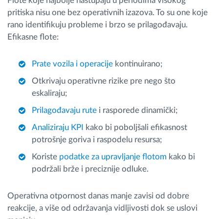
Flote koje najbolje nastupaju u periodima visokog
pritiska nisu one bez operativnih izazova. To su one koje
rano identifikuju probleme i brzo se prilagođavaju.
Efikasne flote:
Prate vozila i operacije
kontinuirano;
Otkrivaju operativne rizike pre nego što
eskaliraju;
Prilagođavaju rute
i rasporede dinamički;
Analiziraju KPI
kako bi poboljšali efikasnost
potrošnje goriva i raspodelu resursa;
Koriste
podatke za upravljanje flotom
kako bi
podržali brže i preciznije odluke.
Operativna otpornost danas manje zavisi od dobre
reakcije, a više od održavanja vidljivosti dok se uslovi