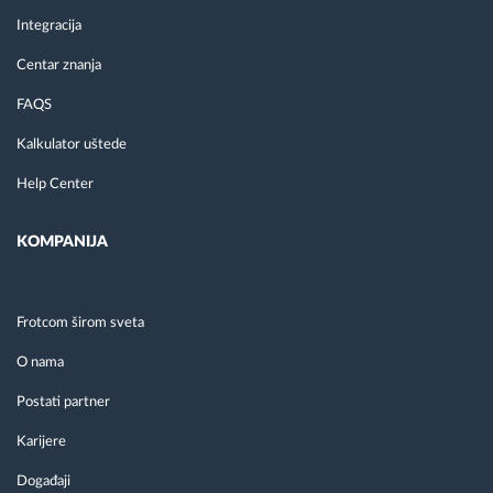
Integracija
Centar znanja
FAQS
Kalkulator uštede
Help Center
KOMPANIJA
Frotcom širom sveta
O nama
Postati partner
Karijere
Događaji