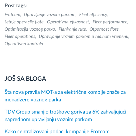
Post tags:
Frotcom
Upravljanje voznim parkom
Fleet efficiency
Letnje operacije flote
Operativna efikasnost
Fleet performance
Optimizacija voznog parka
Planiranje rute
Otpornost flote
Fleet operations
Upravljanje voznim parkom u realnom vremenu
Operativna kontrola
JOŠ SA BLOGA
Šta nova pravila MOT-a za električne kombije znače za
menadžere voznog parka
TDV Group smanjio troškove goriva za 6% zahvaljujući
naprednom upravljanju voznim parkom
Kako centralizovani podaci kompanije Frotcom