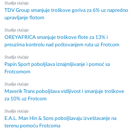
Studija slučaja
TDV Group smanjuje troškove goriva za 6% uz napredno
upravljanje flotom
Studija slučaja
OREYAFRICA smanjuje troškove flote za 13% i
preuzima kontrolu nad poštovanjem ruta uz Frotcom
Studija slučaja
Papin Sport poboljšava iznajmljivanje i pomoć sa
Frotcomom
Studija slučaja
Maverik Trans poboljšava vidljivost i smanjuje troškove
za 10% uz Frotcom
Studija slučaja
E.A.L. Man Hin & Sons poboljšavaju izveštavanje na
terenu pomoću Frotcoma