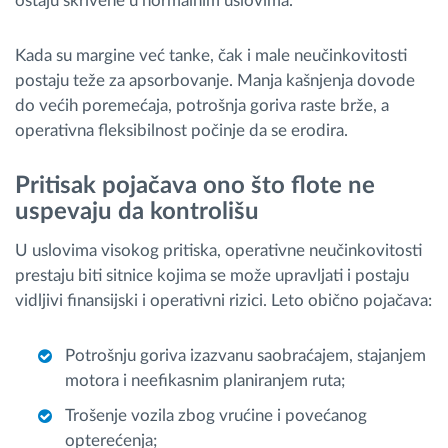
ostaju skrivene u normalnim uslovima.
Kada su margine već tanke, čak i male neučinkovitosti
postaju teže za apsorbovanje. Manja kašnjenja dovode
do većih poremećaja, potrošnja goriva raste brže, a
operativna fleksibilnost počinje da se erodira.
Pritisak pojačava ono što flote ne
uspevaju da kontrolišu
U uslovima visokog pritiska, operativne neučinkovitosti
prestaju biti sitnice kojima se može upravljati i postaju
vidljivi finansijski i operativni rizici. Leto obično pojačava:
Potrošnju goriva izazvanu saobraćajem, stajanjem
motora i neefikasnim planiranjem ruta;
Trošenje vozila zbog vrućine i povećanog
opterećenja;