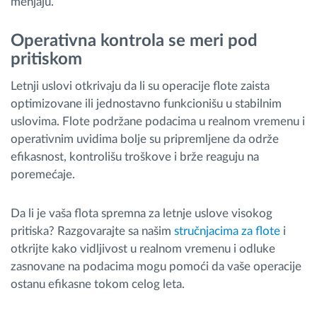
menjaju.
Operativna kontrola se meri pod
pritiskom
Letnji uslovi otkrivaju da li su operacije flote zaista
optimizovane ili jednostavno funkcionišu u stabilnim
uslovima. Flote podržane podacima u realnom vremenu i
operativnim uvidima bolje su pripremljene da održe
efikasnost, kontrolišu troškove i brže reaguju na
poremećaje.
Da li je vaša flota spremna za letnje uslove visokog
pritiska? Razgovarajte sa našim
stručnjacima za flote
i
otkrijte kako vidljivost u realnom vremenu i odluke
zasnovane na podacima mogu pomoći da vaše operacije
ostanu efikasne tokom celog leta.