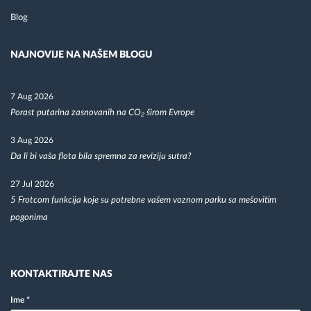
Blog
NAJNOVIJE NA NAŠEM BLOGU
7 Aug 2026
Porast putarina zasnovanih na CO₂ širom Evrope
3 Aug 2026
Da li bi vaša flota bila spremna za reviziju sutra?
27 Jul 2026
5 Frotcom funkcija koje su potrebne vašem voznom parku sa mešovitim
pogonima
KONTAKTIRAJTE NAS
Ime
*