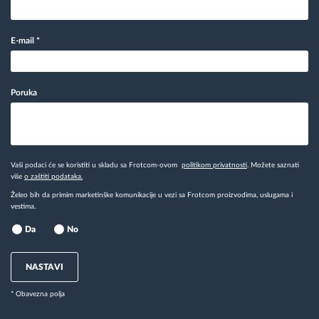
E-mail
*
Poruka
Vaši podaci će se koristiti u skladu sa Frotcom-ovom
politikom privatnosti
. Možete saznati
više
o zaštiti podataka.
Želeo bih da primim marketinške komunikacije u vezi sa Frotcom proizvodima, uslugama i
vestima.
Da
No
NASTAVI
* Obavezna polja