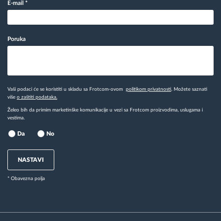
E-mail
*
Poruka
Vaši podaci će se koristiti u skladu sa Frotcom-ovom
politikom privatnosti
. Možete saznati
više
o zaštiti podataka.
Želeo bih da primim marketinške komunikacije u vezi sa Frotcom proizvodima, uslugama i
vestima.
Da
No
NASTAVI
* Obavezna polja