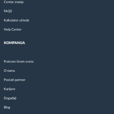
Centar znanja
FAQS
Kalkulator uštede
Help Center
KOMPANIJA
Frotcom širom sveta
O nama
Postati partner
Karijere
Događaji
Blog