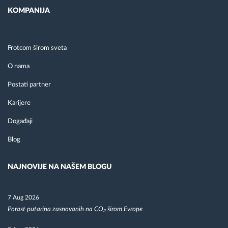
KOMPANIJA
Frotcom širom sveta
O nama
Postati partner
Karijere
Događaji
Blog
NAJNOVIJE NA NAŠEM BLOGU
7 Aug 2026
Porast putarina zasnovanih na CO₂ širom Evrope