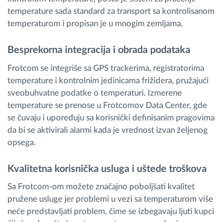
temperature sada standard za transport sa kontrolisanom
temperaturom i propisan je u mnogim zemljama.
Besprekorna integracija i obrada podataka
Frotcom se integriše sa GPS trackerima, registratorima
temperature i kontrolnim jedinicama frižidera, pružajući
sveobuhvatne podatke o temperaturi. Izmerene
temperature se prenose u Frotcomov Data Center, gde
se čuvaju i upoređuju sa korisnički definisanim pragovima
da bi se aktivirali alarmi kada je vrednost izvan željenog
opsega.
Kvalitetna korisnička usluga i uštede troškova
Sa Frotcom-om možete značajno poboljšati kvalitet
pružene usluge jer problemi u vezi sa temperaturom više
neće predstavljati problem, čime se izbegavaju ljuti kupci