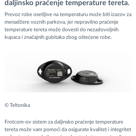
daljinsko praćenje temperature tereta.
Prevoz robe osetljive na temperaturu može biti izazov za
Planiranje i nadgledanje rute
menadžere voznih parkova, jer nepravilno praćenje
temperature tereta može dovesti do nezadovoljnih
Automatska identifikacija vozača
kupaca i značajnih gubitaka zbog oštećene robe.
Otkrijte sve funkcije
Kako rešavamo sve aktivnosti voznog parka
Kalkulator uštede
© Teltonika
Frotcom-ov sistem za daljinsko praćenje temperature
tereta može vam pomoći da osigurate kvalitet i integritet