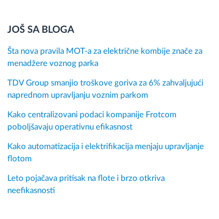
JOŠ SA BLOGA
Šta nova pravila MOT-a za električne kombije znače za
menadžere voznog parka
TDV Group smanjio troškove goriva za 6% zahvaljujući
naprednom upravljanju voznim parkom
Kako centralizovani podaci kompanije Frotcom
poboljšavaju operativnu efikasnost
Kako automatizacija i elektrifikacija menjaju upravljanje
flotom
Leto pojačava pritisak na flote i brzo otkriva
neefikasnosti