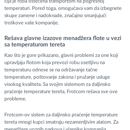
čija je roba oštećena transportom na pogrešnoj
temperaturi. Pored toga, omogućava vam da izbegnete
skupe zamene i nadoknade, značajno smanjujući
troškove vaše kompanije.
Rešava glavne izazove menadžera flote u vezi
sa temperaturom tereta
Kao što je gore prikazano, glavni problemi za one koji
upravljaju flotom koja prevozi robu osetljivu na
temperaturu odnose se na održavanje tačne
temperature, poštovanje zakona i pružanje usluge
visokog kvaliteta. Sa svojim sistemom za daljinsko
praćenje temperature tereta, Frotcom rešava sve ove
probleme.
Frotcom-ov sistem za daljinsko praćenje temperature
tereta mnogi kupci smatraju nezamenljivim alatom. Za
menadžere voznih parkova i vlasnike kompanija