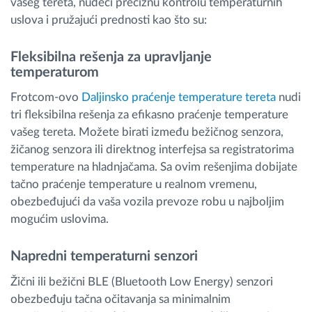
vašeg tereta, nudeći preciznu kontrolu temperaturnih
uslova i pružajući prednosti kao što su:
Fleksibilna rešenja za upravljanje
temperaturom
Frotcom-ovo
Daljinsko praćenje temperature tereta
nudi
tri fleksibilna rešenja za efikasno praćenje temperature
vašeg tereta. Možete birati između bežičnog senzora,
žičanog senzora ili direktnog interfejsa sa registratorima
temperature na hladnjačama. Sa ovim rešenjima dobijate
tačno praćenje temperature u realnom vremenu,
obezbeđujući da vaša vozila prevoze robu u najboljim
mogućim uslovima.
Napredni temperaturni senzori
Žični ili bežični BLE (Bluetooth Low Energy) senzori
obezbeđuju tačna očitavanja sa minimalnim