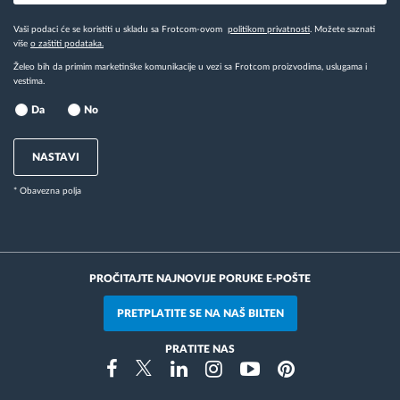
Vaši podaci će se koristiti u skladu sa Frotcom-ovom
politikom privatnosti
. Možete saznati
više
o zaštiti podataka.
Želeo bih da primim marketinške komunikacije u vezi sa Frotcom proizvodima, uslugama i
vestima.
Da
No
NASTAVI
* Obavezna polja
PROČITAJTE NAJNOVIJE PORUKE E-POŠTE
PRETPLATITE SE NA NAŠ BILTEN
PRATITE NAS
Instragram
Facebook
Twitter
Linkedin
Youtube
Pinterest