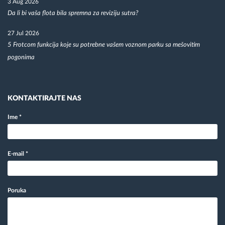
3 Aug 2026
Da li bi vaša flota bila spremna za reviziju sutra?
27 Jul 2026
5 Frotcom funkcija koje su potrebne vašem voznom parku sa mešovitim
pogonima
KONTAKTIRAJTE NAS
Ime
*
E-mail
*
Poruka