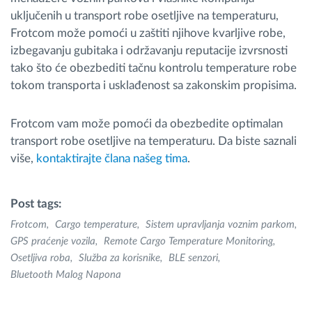
uključenih u transport robe osetljive na temperaturu,
Frotcom može pomoći u zaštiti njihove kvarljive robe,
izbegavanju gubitaka i održavanju reputacije izvrsnosti
tako što će obezbediti tačnu kontrolu temperature robe
tokom transporta i usklađenost sa zakonskim propisima.
Frotcom vam može pomoći da obezbedite optimalan
transport robe osetljive na temperaturu. Da biste saznali
više,
kontaktirajte člana našeg tima
.
Post tags:
Frotcom
Cargo temperature
Sistem upravljanja voznim parkom
GPS praćenje vozila
Remote Cargo Temperature Monitoring
Osetljiva roba
Služba za korisnike
BLE senzori
Bluetooth Malog Napona