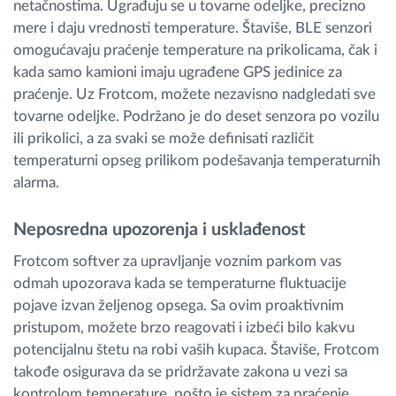
netačnostima. Ugrađuju se u tovarne odeljke, precizno
mere i daju vrednosti temperature. Štaviše, BLE senzori
omogućavaju praćenje temperature na prikolicama, čak i
kada samo kamioni imaju ugrađene GPS jedinice za
praćenje. Uz Frotcom, možete nezavisno nadgledati sve
tovarne odeljke. Podržano je do deset senzora po vozilu
ili prikolici, a za svaki se može definisati različit
temperaturni opseg prilikom podešavanja temperaturnih
alarma.
Neposredna upozorenja i usklađenost
Frotcom softver za upravljanje voznim parkom vas
odmah upozorava kada se temperaturne fluktuacije
pojave izvan željenog opsega. Sa ovim proaktivnim
pristupom, možete brzo reagovati i izbeći bilo kakvu
potencijalnu štetu na robi vaših kupaca. Štaviše, Frotcom
takođe osigurava da se pridržavate zakona u vezi sa
kontrolom temperature, pošto je sistem za praćenje