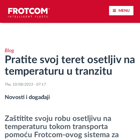
MENU
Praćenje vozila i nadzor senzora
Blog
Analiza ponašanja u vožnji
Pratite svoj teret osetljiv na
temperaturu u tranzitu
Praćenje vremena vožnje
Thu, 10/08/2023 - 07:17
Upravljanje radnom snagom
Novosti i događaji
Daljinsko preuzimanje tahografa
Zaštitite svoju robu osetljivu na
Kontrola pristupa
temperaturu tokom transporta
pomoću Frotcom-ovog sistema za
Upravljanje gorivom