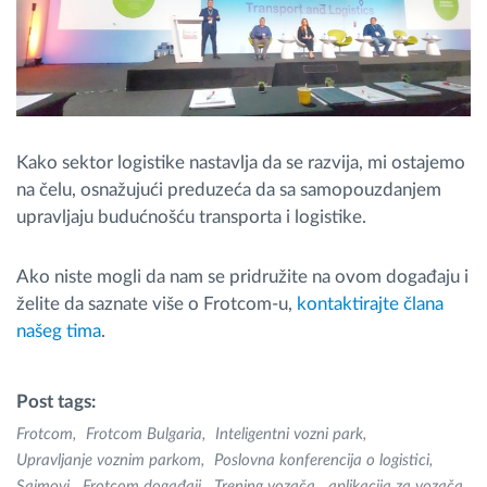
Kako sektor logistike nastavlja da se razvija, mi ostajemo
na čelu, osnažujući preduzeća da sa samopouzdanjem
upravljaju budućnošću transporta i logistike.
Ako niste mogli da nam se pridružite na ovom događaju i
želite da saznate više o Frotcom-u,
kontaktirajte člana
našeg tima
.
Post tags:
Frotcom
Frotcom Bulgaria
Inteligentni vozni park
Upravljanje voznim parkom
Poslovna konferencija o logistici
Sajmovi
Frotcom događaji
Trening vozača
aplikacija za vozača