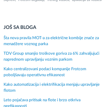
JOŠ SA BLOGA
Šta nova pravila MOT-a za električne kombije znače za
menadžere voznog parka
TDV Group smanjio troškove goriva za 6% zahvaljujući
naprednom upravljanju voznim parkom
Kako centralizovani podaci kompanije Frotcom
poboljšavaju operativnu efikasnost
Kako automatizacija i elektrifikacija menjaju upravljanje
flotom
Leto pojačava pritisak na flote i brzo otkriva
neefikasnosti