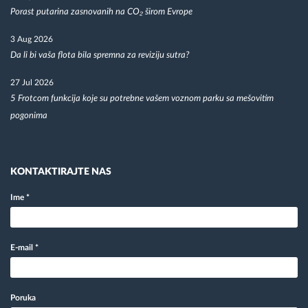
Porast putarina zasnovanih na CO₂ širom Evrope
3 Aug 2026
Da li bi vaša flota bila spremna za reviziju sutra?
27 Jul 2026
5 Frotcom funkcija koje su potrebne vašem voznom parku sa mešovitim
pogonima
KONTAKTIRAJTE NAS
Ime
*
E-mail
*
Poruka