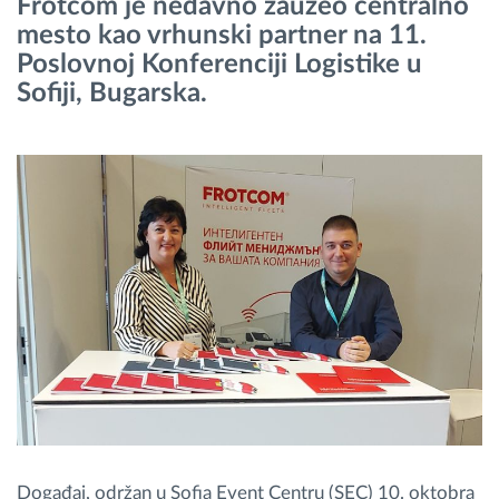
Frotcom je nedavno zauzeo centralno
mesto kao vrhunski partner na 11.
Planiranje i nadgledanje rute
Poslovnoj Konferenciji Logistike u
Sofiji, Bugarska.
Automatska identifikacija vozača
Otkrijte sve funkcije
Kako rešavamo sve aktivnosti voznog parka
Kalkulator uštede
Događaj, održan u Sofia Event Centru (SEC) 10. oktobra