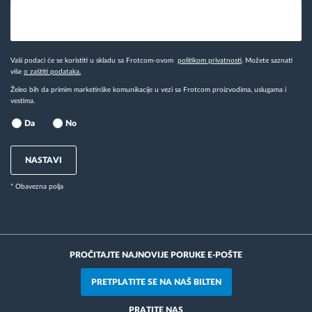
Vaši podaci će se koristiti u skladu sa Frotcom-ovom
politikom privatnosti
. Možete saznati
više
o zaštiti podataka.
Želeo bih da primim marketinške komunikacije u vezi sa Frotcom proizvodima, uslugama i
vestima.
Da
No
NASTAVI
* Obavezna polja
PROČITAJTE NAJNOVIJE PORUKE E-POŠTE
PRETPLATITE SE NA NAŠ BILTEN
PRATITE NAS