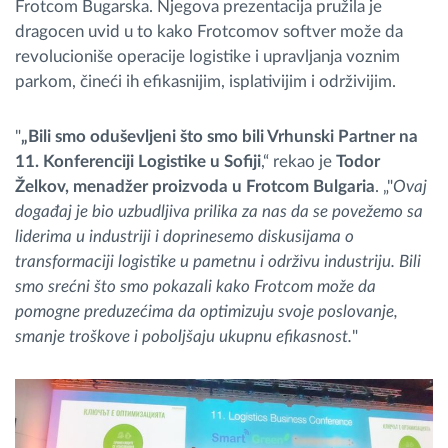
Frotcom Bugarska. Njegova prezentacija pružila je
dragocen uvid u to kako Frotcomov softver može da
revolucioniše operacije logistike i upravljanja voznim
parkom, čineći ih efikasnijim, isplativijim i održivijim.
"
„Bili smo oduševljeni što smo bili Vrhunski Partner na
11. Konferenciji Logistike u Sofiji
,“ rekao je
Todor
Želkov, menadžer proizvoda u Frotcom Bulgaria
. „"
Ovaj
događaj je bio uzbudljiva prilika za nas da se povežemo sa
liderima u industriji i doprinesemo diskusijama o
transformaciji logistike u pametnu i održivu industriju. Bili
smo srećni što smo pokazali kako Frotcom može da
pomogne preduzećima da optimizuju svoje poslovanje,
smanje troškove i poboljšaju ukupnu efikasnost.
"