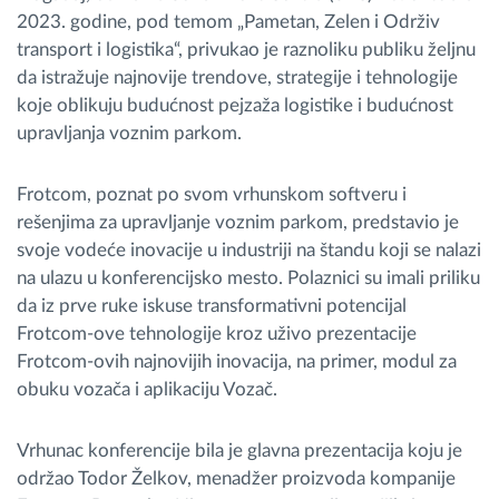
2023. godine, pod temom „Pametan, Zelen i Održiv
transport i logistika“, privukao je raznoliku publiku željnu
da istražuje najnovije trendove, strategije i tehnologije
koje oblikuju budućnost pejzaža logistike i budućnost
upravljanja voznim parkom.
Frotcom, poznat po svom vrhunskom softveru i
rešenjima za upravljanje voznim parkom, predstavio je
svoje vodeće inovacije u industriji na štandu koji se nalazi
na ulazu u konferencijsko mesto. Polaznici su imali priliku
da iz prve ruke iskuse transformativni potencijal
Frotcom-ove tehnologije kroz uživo prezentacije
Frotcom-ovih najnovijih inovacija, na primer, modul za
obuku vozača i aplikaciju Vozač.
Vrhunac konferencije bila je glavna prezentacija koju je
održao Todor Želkov, menadžer proizvoda kompanije