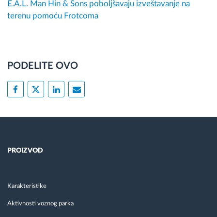
E.A.L. Man Hin & Sons poboljšavaju izveštavanje na
terenu pomoću Frotcoma
PODELITE OVO
PROIZVOD
Karakteristike
Aktivnosti voznog parka