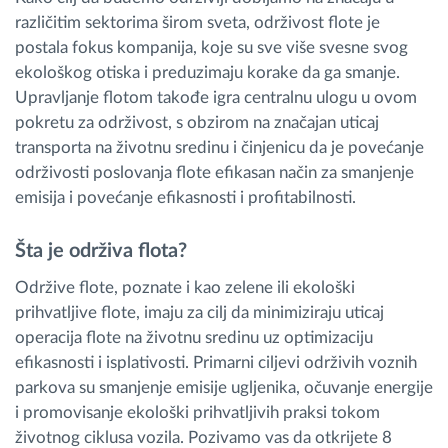
različitim sektorima širom sveta, održivost flote je
postala fokus kompanija, koje su sve više svesne svog
ekološkog otiska i preduzimaju korake da ga smanje.
Upravljanje flotom takođe igra centralnu ulogu u ovom
pokretu za održivost, s obzirom na značajan uticaj
transporta na životnu sredinu i činjenicu da je povećanje
održivosti poslovanja flote efikasan način za smanjenje
emisija i povećanje efikasnosti i profitabilnosti.
Šta je održiva flota?
Održive flote, poznate i kao zelene ili ekološki
prihvatljive flote, imaju za cilj da minimiziraju uticaj
operacija flote na životnu sredinu uz optimizaciju
efikasnosti i isplativosti. Primarni ciljevi održivih voznih
parkova su smanjenje emisije ugljenika, očuvanje energije
i promovisanje ekološki prihvatljivih praksi tokom
životnog ciklusa vozila. Pozivamo vas da otkrijete 8