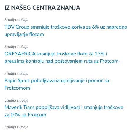
IZ NAŠEG CENTRA ZNANJA
Studija slučaja
TDV Group smanjuje troškove goriva za 6% uz napredno
upravljanje flotom
Studija slučaja
OREYAFRICA smanjuje troškove flote za 13% i
preuzima kontrolu nad poštovanjem ruta uz Frotcom
Studija slučaja
Papin Sport poboljšava iznajmljivanje i pomoć sa
Frotcomom
Studija slučaja
Maverik Trans poboljšava vidljivost i smanjuje troškove
za 10% uz Frotcom
Studija slučaja