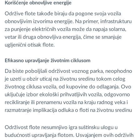
Korišćenje obnovljive energije
Održive flote takođe biraju da pogone svoja vozila
obnovljivim izvorima energije. Na primer, infrastrukturu
za punjenje električnih vozila može da napaja solarna,
vetar ili druga obnovljiva energija, čime se smanjuje
ugljenični otisak flote.
Efikasno upravljanje životnim ciklusom
Da biste poboljšali održivost voznog parka, neophodno
je uzeti u obzir uticaj na životnu sredinu tokom celog
životnog ciklusa vozila, od kupovine do odlaganja. Ovo
uključuje izbor ekološki prihvatljivih vozila, odgovorno
recikliranje ili prenamenu vozila na kraju radnog veka i
razmatranje implikacija odluka o floti na životnu sredinu
Održivost flote nesumnjivo igra suštinsku ulogu u
budućnosti upravljanja flotom. Usvajanjem ovih održivih