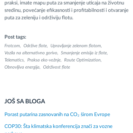
praksi, imate mapu puta za smanjenje uticaja na životnu
sredinu, povećanje efikasnosti i profitabilnosti i otvaranje
puta za zeleniju i održiviju flotu.
Post tags:
Frotcom
Održive flote
Upravljanje zelenom flotom
Vozila na alternativno gorivo
Smanjenje emisija iz flote
Telematics
Praksa eko-vožnje
Route Optimization
Obnovljiva energija
Održivost flote
JOŠ SA BLOGA
Porast putarina zasnovanih na CO₂ širom Evrope
COP30: Šta klimatska konferencija znači za vozne