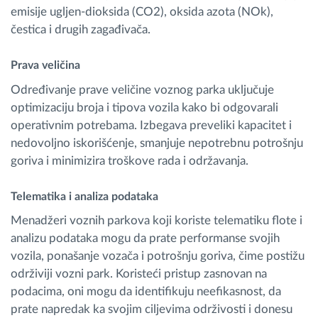
emisije ugljen-dioksida (CO2), oksida azota (NOk),
čestica i drugih zagađivača.
Prava veličina
Određivanje prave veličine voznog parka uključuje
optimizaciju broja i tipova vozila kako bi odgovarali
operativnim potrebama. Izbegava preveliki kapacitet i
nedovoljno iskorišćenje, smanjuje nepotrebnu potrošnju
goriva i minimizira troškove rada i održavanja.
Telematika i analiza podataka
Menadžeri voznih parkova koji koriste telematiku flote i
analizu podataka mogu da prate performanse svojih
vozila, ponašanje vozača i potrošnju goriva, čime postižu
održiviji vozni park. Koristeći pristup zasnovan na
podacima, oni mogu da identifikuju neefikasnost, da
prate napredak ka svojim ciljevima održivosti i donesu