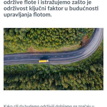
održive flote i istražujemo zašto je
održivost ključni faktor u budućnosti
Planiranje i nadgledanje rute
upravljanja flotom.
Automatska identifikacija vozača
Otkrijte sve funkcije
Kako rešavamo sve aktivnosti voznog parka
Kalkulator uštede
Kako cilj da budemo održiviji dobijamo na značaju u