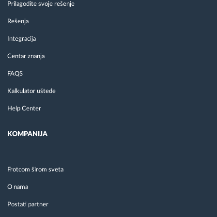
Prilagodite svoje rešenje
Rešenja
Integracija
Centar znanja
FAQS
Kalkulator uštede
Help Center
KOMPANIJA
Frotcom širom sveta
O nama
Postati partner