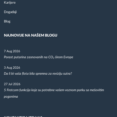
Karijere
Događaji
Blog
NAJNOVIJE NA NAŠEM BLOGU
7 Aug 2026
Porast putarina zasnovanih na CO₂ širom Evrope
3 Aug 2026
Da li bi vaša flota bila spremna za reviziju sutra?
27 Jul 2026
5 Frotcom funkcija koje su potrebne vašem voznom parku sa mešovitim
pogonima