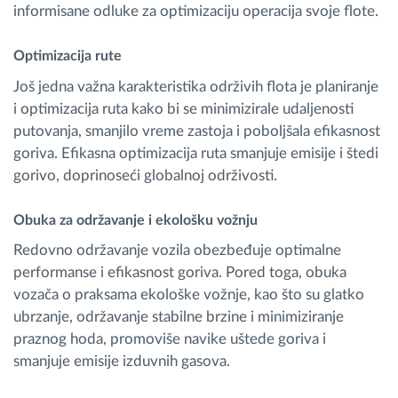
informisane odluke za optimizaciju operacija svoje flote.
Optimizacija rute
Još jedna važna karakteristika održivih flota je planiranje
i optimizacija ruta kako bi se minimizirale udaljenosti
putovanja, smanjilo vreme zastoja i poboljšala efikasnost
goriva. Efikasna optimizacija ruta smanjuje emisije i štedi
gorivo, doprinoseći globalnoj održivosti.
Obuka za održavanje i ekološku vožnju
Redovno održavanje vozila obezbeđuje optimalne
performanse i efikasnost goriva. Pored toga, obuka
vozača o praksama ekološke vožnje, kao što su glatko
ubrzanje, održavanje stabilne brzine i minimiziranje
praznog hoda, promoviše navike uštede goriva i
smanjuje emisije izduvnih gasova.