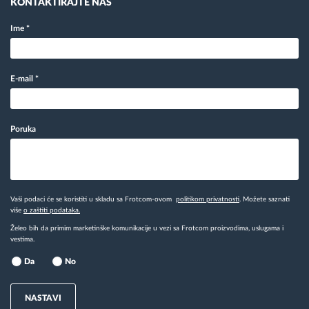
KONTAKTIRAJTE NAS
Ime
*
E-mail
*
Poruka
Vaši podaci će se koristiti u skladu sa Frotcom-ovom
politikom privatnosti
. Možete saznati
više
o zaštiti podataka.
Želeo bih da primim marketinške komunikacije u vezi sa Frotcom proizvodima, uslugama i
vestima.
Da
No
NASTAVI