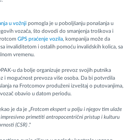
nja u vožnji
pomogla je u poboljšanju ponašanja u
jegovih vozača, što dovodi do smanjenja troškova i
Frotcom
GPS praćenje vozila
, kompanija može da
a invaliditetom i ostalih pomoću invalidskih kolica, sa
ealnom vremenu.
 OPAK-u da bolje organizuje prevoz svojih putnika
oz i mogućnost prevoza više osoba. Da bi potvrdila
slanja na Frotcomov produženi izveštaj o putovanjima,
li vozač obavio u datom periodu.
rekao je da je „
Frotcom ekspert u polju i njegov tim ulaže
impresivno primetiti antropocentrični pristup i kulturu
ornosti (CSR)
."