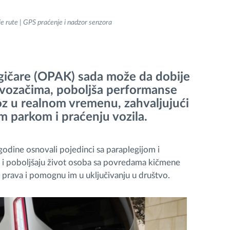
je rute | GPS praćenje i nadzor senzora
egičare (OPAK) sada može da dobije
 i vozačima, poboljša performanse
oz u realnom vremenu, zahvaljujući
 parkom i praćenju vozila.
godine osnovali pojedinci sa paraplegijom i
ju i poboljšaju život osoba sa povredama kičmene
 prava i pomognu im u uključivanju u društvo.