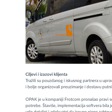
Ciljevi i izazovi klijenta
Tražili su pouzdanog i iskusnog partnera u upra
i bolje organizovali preuzimanje i dostavu putnik
OPAK je u kompaniji Frotcom pronašao pravi so
potrebe. Štaviše, implementacija softvera bila je
vrlo detaljni i adekvatni da ispune njene zahtev