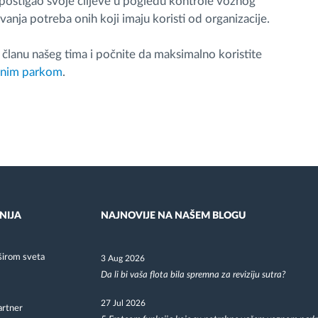
ostigao svoje ciljeve u pogledu kontrole voznog
anja potreba onih koji imaju koristi od organizacije.
e članu našeg tima i počnite da maksimalno koristite
oznim parkom
.
NIJA
NAJNOVIJE NA NAŠEM BLOGU
širom sveta
3 Aug 2026
Da li bi vaša flota bila spremna za reviziju sutra?
27 Jul 2026
artner