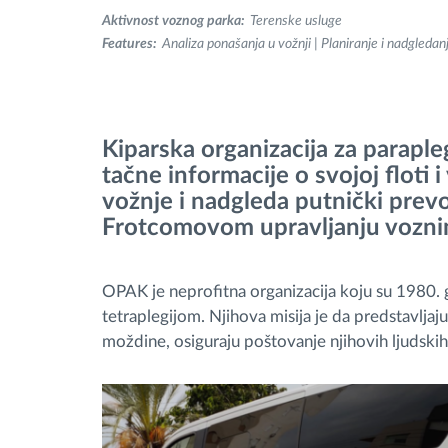
Aktivnost voznog parka:
Terenske usluge
Upravljanje gorivom
Features:
Analiza ponašanja u vožnji | Planiranje i nadgledan
Planiranje i nadgledanje rute
Automatska identifikacija vozača
Kiparska organizacija za parapl
tačne informacije o svojoj floti
Otkrijte sve funkcije
vožnje i nadgleda putnički prev
Frotcomovom upravljanju voznim
OPAK je neprofitna organizacija koju su 1980. 
tetraplegijom. Njihova misija je da predstavlja
moždine, osiguraju poštovanje njihovih ljudskih