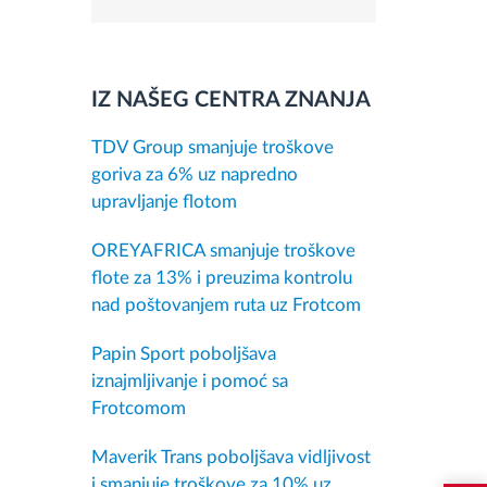
IZ NAŠEG CENTRA ZNANJA
TDV Group smanjuje troškove
goriva za 6% uz napredno
upravljanje flotom
OREYAFRICA smanjuje troškove
flote za 13% i preuzima kontrolu
nad poštovanjem ruta uz Frotcom
Papin Sport poboljšava
iznajmljivanje i pomoć sa
Frotcomom
Maverik Trans poboljšava vidljivost
i smanjuje troškove za 10% uz