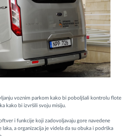
vljanju voznim parkom kako bi poboljšali kontrolu flote
a kako bi izvršili svoju misiju.
ftver i funkcije koji zadovoljavaju gore navedene
 laka, a organizacija je videla da su obuka i podrška
e.