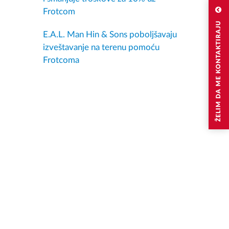
Frotcom
ŽELIM DA ME KONTAKTIRAJU
E.A.L. Man Hin & Sons poboljšavaju
izveštavanje na terenu pomoću
Frotcoma