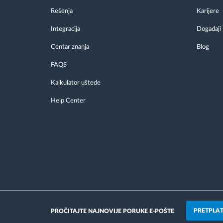
Rešenja
Karijere
Integracija
Događaji
Centar znanja
Blog
FAQS
Kalkulator uštede
Help Center
PRETPLAT
PROČITAJTE NAJNOVIJE PORUKE E-POŠTE