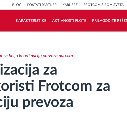
BLOG
POSTATI PARTNER
KARIJERE
FROTCOM ŠIROM SVETA
KARAKTERISTIKE
AKTIVNOSTI FLOTE
PRILAGODITE REŠE
Kako rešavamo sve aktivnosti voznog
parka
om za bolju koordinaciju prevoza putnika
Kalkulator uštede
zacija za
oristi Frotcom za
ciju prevoza