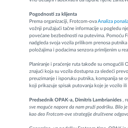
Pogodnosti za klijenta
Prema organizaciji, Frotcom-ova
Analiza ponaša
vožnji pružajući tačne informacije u pogledu n
povećane bezbednosti na putevima. Pomoću 
nadgleda svoja vozila prilikom prenosa putnika s
položajima i podacima senzora primljenim u r
Planiranje i praćenje ruta takođe su omogućili
znajući koja su vozila dostupna za sledeći prev
preuzimanje i isporuku putnika, kompanija se o
koji prikazuje spisak putovanja koje je vozilo i
Predsednik OPAK-a, Dimitris Lambrianides
, 
sve moguće napore da nam pruži podršku. Bilo je 
kao deo Frotcom-ove strategije društvene odgov