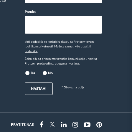
u sa
Poruka
Vaši podaci će se koristiti u skladu sa Frotcom-ovom
politikom privatnosti
. Možete saznati više
o zaštiti
podataka.
Želeo bih da primim marketinške komunikacije u vezi sa
Frotcom proizvodima, uslugama i vestima.
Da
No
* Obavezna polja
NASTAVI
PRATITE NAS
Instragram
Facebook
Twitter
Linkedin
Youtube
Pinterest