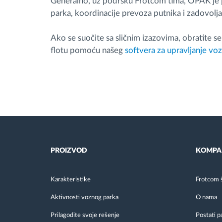
Generalno, uz podršku Frotcom tima, OPAK je p
parka, koordinacije prevoza putnika i zadovoljav
Ako se suočite sa sličnim izazovima, obratite s
flotu pomoću našeg
softvera za upravljanje v
PROIZVOD
KOMPA
Karakteristike
Frotcom 
Aktivnosti voznog parka
O nama
Prilagodite svoje rešenje
Postati p