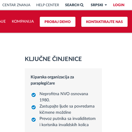
CENTAR ZNANJA
HELP CENTER
SEARCH
SRPSKI
LOGIN
NJE
KOMPANIJA
PROBAJ DEMO
KONTAKTIRAJTE NAS
KLJUČNE ČINJENICE
Kiparska organizacija za
paraplegičare
Neprofitna NVO osnovana
1980.
Zastupajte ljude sa povredama
kičmene moždine
Prevoz putnika sa invaliditetom
i korisnika invalidskih kolica