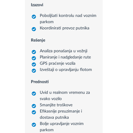
Izazovi
Poboljšati kontrolu nad voznim
parkom
Koordinirati prevoz putnika
Rešenje
Analiza ponašanja u vožnji
Planiranje i nadgledanje rute
GPS praćenje vozila
Izveštaji o upravljanju flotom
Prednosti
Uvid u realnom vremenu za
svako vozilo
Smanjite troškove
Efikasnije preuzimanje i
dostava putnika
Bolje upravljanje voznim
parkom