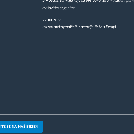
5 Frotcom funkcija koje su potrebne vašem voznom park
mešovitim pogonima
22 Jul 2026
Izazov prekograničnih operacija flote u Evropi
ITE SE NA NAŠ BILTEN