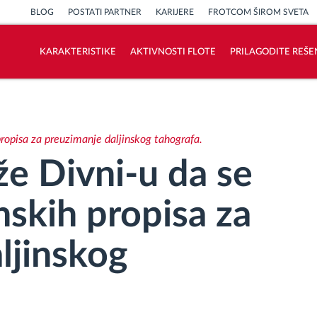
BLOG
POSTATI PARTNER
KARIJERE
FROTCOM ŠIROM SVETA
KARAKTERISTIKE
AKTIVNOSTI FLOTE
PRILAGODITE REŠE
Kako rešavamo sve aktivnosti voznog
parka
ropisa za preuzimanje daljinskog tahografa.
Kalkulator uštede
e Divni-u da se
nskih propisa za
ljinskog