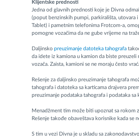
Klijentske prednosti
Jedna od glavnih prednosti koje je Divna odmah
(poput benzinskih pumpi, parkirališta, utovara i
Tablet) i pametnim telefonima Frotcom-a, omog
pomogne vozačima da ne gube vrijeme na tražen
Daljinsko
preuzimanje datoteka tahografa
takođ
da idete iz kamiona u kamion da biste preuzeli
vozača. Zaista, kamioni se ne moraju često vrac
Rešenje za daljinsko preuzimanje tahografa mož
tahografa i datoteka sa karticama drajvera prem
preuzimanje podataka tahografa i podataka sa k
Menadžment tim može biti upoznat sa rokom za
Rešenje takođe obaveštava korisnike kada se n
S tim u vezi Divna je u skladu sa zakonodavstv