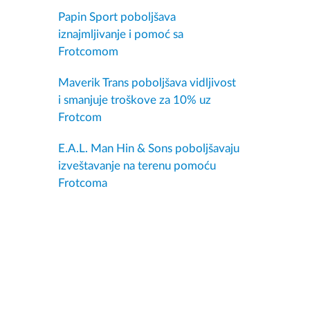
Papin Sport poboljšava
iznajmljivanje i pomoć sa
Frotcomom
Maverik Trans poboljšava vidljivost
i smanjuje troškove za 10% uz
Frotcom
E.A.L. Man Hin & Sons poboljšavaju
izveštavanje na terenu pomoću
Frotcoma