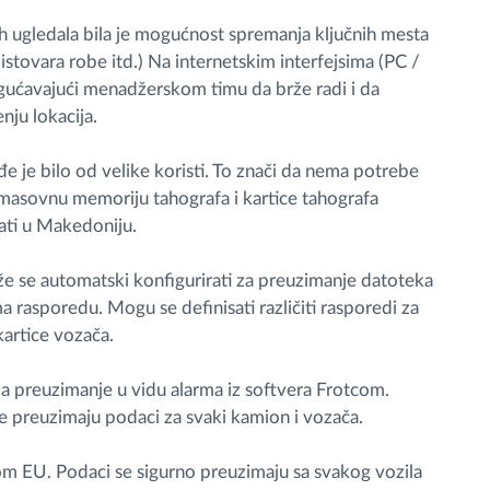
 ugledala bila je mogućnost spremanja ključnih mesta
 istovara robe itd.) Na internetskim interfejsima (PC /
ućavajući menadžerskom timu da brže radi i da
ju lokacija.
e je bilo od velike koristi. To znači da nema potrebe
 masovnu memoriju tahografa i kartice tahografa
́ati u Makedoniju.
e se automatski konfigurirati za preuzimanje datoteka
a rasporedu. Mogu se definisati različiti rasporedi za
artice vozača.
 preuzimanje u vidu alarma iz softvera Frotcom.
e preuzimaju podaci za svaki kamion i vozača.
om EU. Podaci se sigurno preuzimaju sa svakog vozila