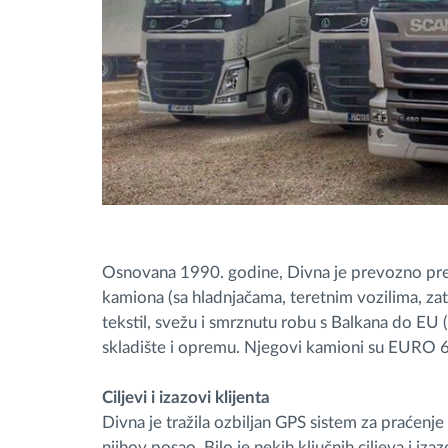
Osnovana 1990. godine, Divna je prevozno pred
kamiona (sa hladnjačama, teretnim vozilima, za
tekstil, svežu i smrznutu robu s Balkana do E
skladište i opremu. Njegovi kamioni su EURO 6 V
Ciljevi i izazovi klijenta
Divna je tražila ozbiljan GPS sistem za praćenj
njihov posao. Bilo je nekih ključnih ciljeva i iza