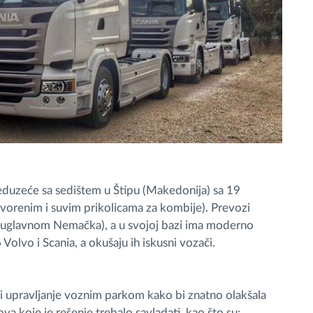
uzeće sa sedištem u Štipu (Makedonija) sa 19
tvorenim i suvim prikolicama za kombije). Prevozi
U (uglavnom Nemačka), a u svojoj bazi ima moderno
olvo i Scania, a okušaju ih iskusni vozači.
e i upravljanje voznim parkom kako bi znatno olakšala
zova koje je rešenje trebalo savladati, kao što su: