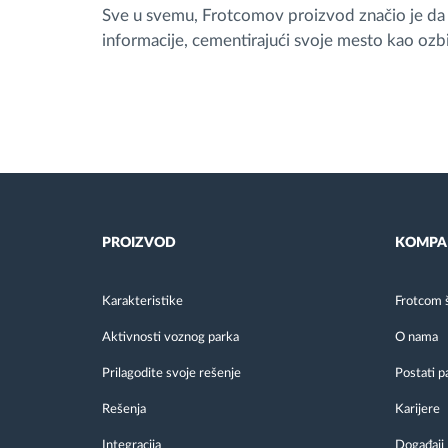
Sve u svemu, Frotcomov proizvod značio je da j
informacije, cementirajući svoje mesto kao ozb
PROIZVOD
KOMPA
Karakteristike
Frotcom 
Aktivnosti voznog parka
O nama
Prilagodite svoje rešenje
Postati p
Rešenja
Karijere
Integracija
Događaji