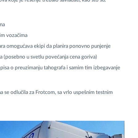
ona
vim vozačima
ara omogućava ekipi da planira ponovno punjenje
 (posebno u svetlu povećanja cena goriva)
pisa o preuzimanju tahografa i samim tim izbegavanje
 se odlučila za Frotcom, sa vrlo uspešnim testnim