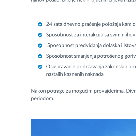
24 sata dnevno praćenje položaja kami
Sposobnost za interakciju sa svim njiho
Sposobnost predviđanja dolaska i istov
Sposobnost smanjenja potrošenog goriva
Osiguravanje pridržavanja zakonskih pro
nastalih kaznenih naknada
Nakon potrage za mogućim provajderima, Divna
periodom.