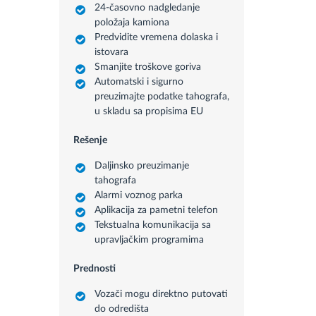
24-časovno nadgledanje
položaja kamiona
Predvidite vremena dolaska i
istovara
Smanjite troškove goriva
Automatski i sigurno
preuzimajte podatke tahografa,
u skladu sa propisima EU
Rešenje
Daljinsko preuzimanje
tahografa
Alarmi voznog parka
Aplikacija za pametni telefon
Tekstualna komunikacija sa
upravljačkim programima
Prednosti
Vozači mogu direktno putovati
do odredišta