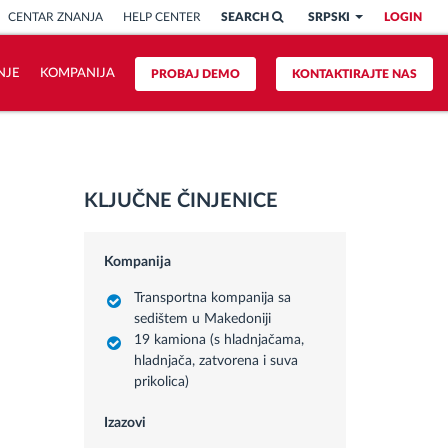
CENTAR ZNANJA
HELP CENTER
SEARCH
SRPSKI
LOGIN
NJE
KOMPANIJA
PROBAJ DEMO
KONTAKTIRAJTE NAS
KLJUČNE ČINJENICE
Kompanija
Transportna kompanija sa
sedištem u Makedoniji
19 kamiona (s hladnjačama,
hladnjača, zatvorena i suva
prikolica)
Izazovi