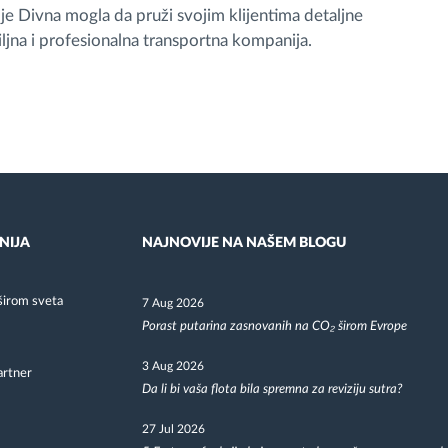
e Divna mogla da pruži svojim klijentima detaljne
iljna i profesionalna transportna kompanija.
NIJA
NAJNOVIJE NA NAŠEM BLOGU
širom sveta
7 Aug 2026
Porast putarina zasnovanih na CO₂ širom Evrope
3 Aug 2026
artner
Da li bi vaša flota bila spremna za reviziju sutra?
27 Jul 2026