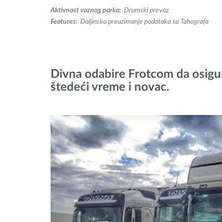
Aktivnost voznog parka:
Drumski prevoz
Upravljanje gorivom
Features:
Daljinsko preuzimanje podataka sa Tahografa
Planiranje i nadgledanje rute
Automatska identifikacija vozača
Divna odabire Frotcom da osigu
štedeći vreme i novac.
Otkrijte sve funkcije