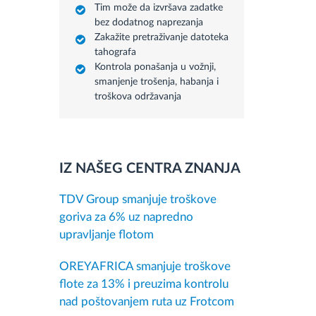
Tim može da izvršava zadatke
bez dodatnog naprezanja
Zakažite pretraživanje datoteka
tahografa
Kontrola ponašanja u vožnji,
smanjenje trošenja, habanja i
troškova održavanja
IZ NAŠEG CENTRA ZNANJA
TDV Group smanjuje troškove
goriva za 6% uz napredno
upravljanje flotom
OREYAFRICA smanjuje troškove
flote za 13% i preuzima kontrolu
nad poštovanjem ruta uz Frotcom