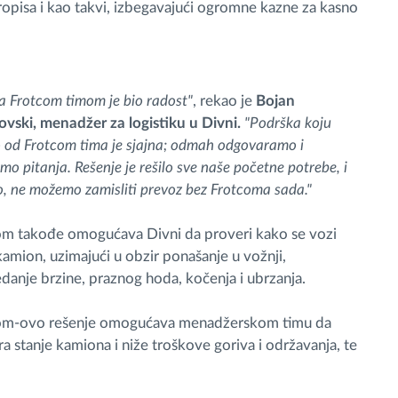
ropisa i kao takvi, izbegavajući ogromne kazne za kasno
a Frotcom timom je bio radost"
, rekao je
Bojan
vski, menadžer za logistiku u Divni.
"Podrška koju
od Frotcom tima je sjajna; odmah odgovaramo i
mo pitanja. Rešenje je rešilo sve naše početne potrebe, i
o, ne možemo zamisliti prevoz bez Frotcoma sada."
m takođe omogućava Divni da proveri kako se vozi
kamion, uzimajući u obzir ponašanje u vožnji,
danje brzine, praznog hoda, kočenja i ubrzanja.
om-ovo rešenje omogućava menadžerskom timu da
ira stanje kamiona i niže troškove goriva i održavanja, te