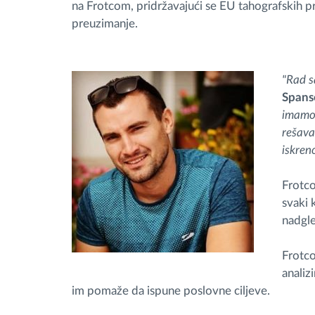
na Frotcom, pridržavajući se EU tahografskih p
preuzimanje.
"Rad s
Spanso
imamo 
rešava
iskren
Frotco
svaki 
nadgle
Frotc
analiz
im pomaže da ispune poslovne ciljeve.