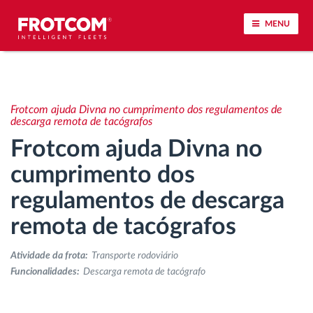
MENU
Localização de veículos e monitorização de
sensores
Frotcom ajuda Divna no cumprimento dos regulamentos de
descarga remota de tacógrafos
Análise do estilo de condução
Frotcom ajuda Divna no
cumprimento dos
Monitorização dos tempos de condução
regulamentos de descarga
Gestão de tarefas
remota de tacógrafos
Descarga remota de tacógrafo
Atividade da frota:
Transporte rodoviário
Funcionalidades:
Descarga remota de tacógrafo
Controlo de acesso