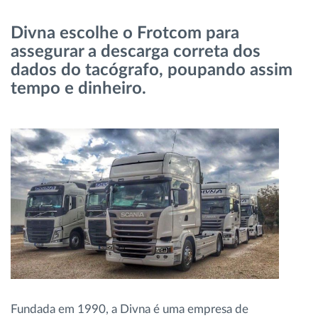
Gestão de Combustível
Divna escolhe o Frotcom para
assegurar a descarga correta dos
Planeamento e monitorização de rotas
dados do tacógrafo, poupando assim
tempo e dinheiro.
Identificação automática de condutores
Ver todas as funcionalidades
Como resolvemos cada necessidade da
atividade da frota
Calculadora de Benefícios
Fundada em 1990, a Divna é uma empresa de