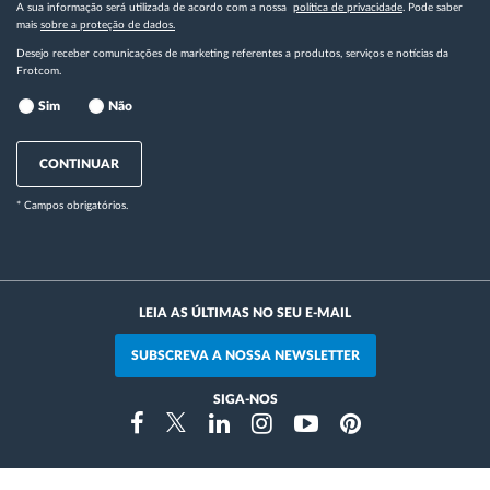
A sua informação será utilizada de acordo com a nossa
política de privacidade
. Pode saber
mais
sobre a proteção de dados.
Desejo receber comunicações de marketing referentes a produtos, serviços e notícias da
Frotcom.
Sim
Não
CONTINUAR
* Campos obrigatórios.
LEIA AS ÚLTIMAS NO SEU E-MAIL
SUBSCREVA A NOSSA NEWSLETTER
SIGA-NOS
Instragram
Facebook
Twitter
Linkedin
Youtube
Pinterest