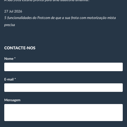
A sua frota estaria pronta para uma auditoria amanhã?
27 Jul 2026
5 funcionalidades do Frotcom de que a sua frota com motorização mista
precisa
CONTACTE-NOS
Nome
*
E-mail
*
Mensagem