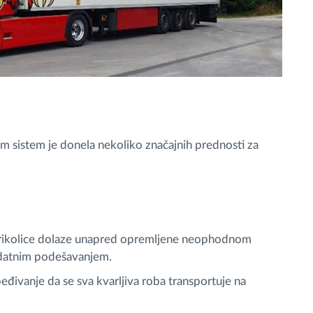
om sistem je donela nekoliko značajnih prednosti za
 prikolice dolaze unapred opremljene neophodnom
dodatnim podešavanjem.
ivanje da se sva kvarljiva roba transportuje na