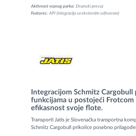
Aktivnost voznog parka:
Drumski prevoz
Upravljanje gorivom
Features:
API (integracija sa eksternim softverom)
Planiranje i nadgledanje rute
Automatska identifikacija vozača
Otkrijte sve funkcije
Integracijom Schmitz Cargobull 
funkcijama u postojeći Frotcom s
efikasnost svoje flote.
Transporti Jatis je Slovenačka transportna kompa
Schmitz Cargobull prikolice posebno prilagođen