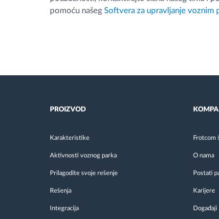
pomoću našeg
Softvera za upravljanje voznim
PROIZVOD
KOMPA
Karakteristike
Frotcom 
Aktivnosti voznog parka
O nama
Prilagodite svoje rešenje
Postati p
Rešenja
Karijere
Integracija
Događaji