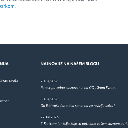
 parkom
.
NIJA
NAJNOVIJE NA NAŠEM BLOGU
širom sveta
7 Aug 2026
Porast putarina zasnovanih na CO₂ širom Evrope
3 Aug 2026
artner
Da li bi vaša flota bila spremna za reviziju sutra?
27 Jul 2026
5 Frotcom funkcija koje su potrebne vašem voznom park