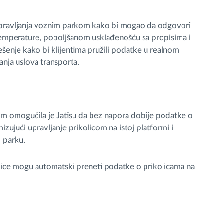
upravljanja voznim parkom kako bi mogao da odgovori
emperature, poboljšanom usklađenošću sa propisima i
rešenje kako bi klijentima pružili podatke u realnom
anja uslova transporta.
m omogućila je Jatisu da bez napora dobije podatke o
izujući upravljanje prikolicom na istoj platformi i
m parku.
lice mogu automatski preneti podatke o prikolicama na