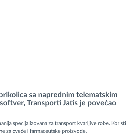
prikolica sa naprednim telematskim
oftver, Transporti Jatis je povećao
nija specijalizovana za transport kvarljive robe. Koristi
e za cveće i farmaceutske proizvode.