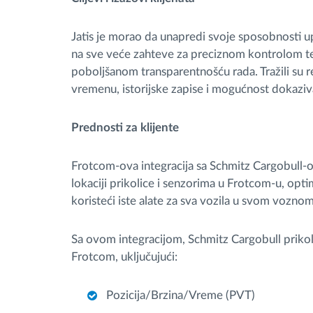
Jatis je morao da unapredi svoje sposobnosti 
na sve veće zahteve za preciznom kontrolom t
poboljšanom transparentnošću rada. Tražili su 
vremenu, istorijske zapise i mogućnost dokaziv
Prednosti za klijente
Frotcom-ova integracija sa Schmitz Cargobull-o
lokaciji prikolice i senzorima u Frotcom-u, optim
koristeći iste alate za sva vozila u svom vozno
Sa ovom integracijom, Schmitz Cargobull priko
Frotcom, uključujući:
Pozicija/Brzina/Vreme (PVT)