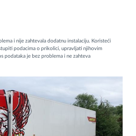
ma i nije zahtevala dodatnu instalaciju. Koristeći
upiti podacima o prikolici, upravljati njihovim
enos podataka je bez problema i ne zahteva