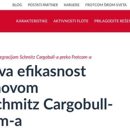
BLOG
POSTATI PARTNER
KARIJERE
FROTCOM ŠIROM SVETA
KARAKTERISTIKE
AKTIVNOSTI FLOTE
PRILAGODITE REŠE
Kako rešavamo sve aktivnosti voznog
parka
tegracijom Schmitz Cargobull-a preko Frotcom-a
Kalkulator uštede
va efikasnost
novom
chmitz Cargobull-
om-a