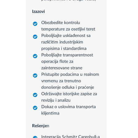
Izazovi
Obezbedite kontrolu
temperature za osetljivi teret
Poboljšajte usklađenost sa
različitim industrijskim
propisima i standardima
Poboljšajte transparentnost
operacija flote za
zainteresovane strane
Pristupite podacima u realnom
vremenu za trenutno
donošenje odluka i praćenje
Održavajte istorijske zapise za
reviziju i analizu
Dokaz o uslovima transporta
klijentima
Rešenje
n
Integracija Schmitz Cargobull-a