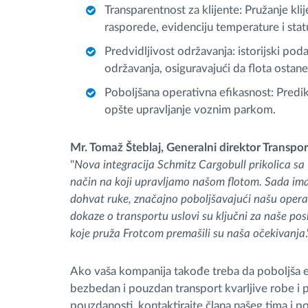
Transparentnost za klijente: Pružanje kli
rasporede, evidenciju temperature i stat
Predvidljivost održavanja: istorijski pod
održavanja, osiguravajući da flota osta
Poboljšana operativna efikasnost: Predikt
opšte upravljanje voznim parkom.
Mr. Tomaž Šteblaj, Generalni direktor Transport
"
Nova integracija Schmitz Cargobull prikolica s
način na koji upravljamo našom flotom. Sada im
dohvat ruke, značajno poboljšavajući našu operat
dokaze o transportu uslovi su ključni za naše po
koje pruža Frotcom premašili su naša očekivanja
.
Ako vaša kompanija takođe treba da poboljša ef
bezbedan i pouzdan transport kvarljive robe i p
pouzdanosti, kontaktirajte člana našeg tima i p