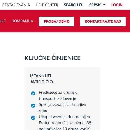
CENTAR ZNANJA
HELP CENTER
SEARCH
SRPSKI
LOGIN
NJE
KOMPANIJA
PROBAJ DEMO
KONTAKTIRAJTE NAS
KLJUČNE ČINJENICE
ISTAKNUTI
JATIS D.O.O.
Preduzeće za drumski
transport iz Slovenije
Specijalizovana za kvarljivu
robu
Ukupni vozni park opremljen
Frotcom-om (11 kamiona, 38
poluprikolica i 3 druga vozila)