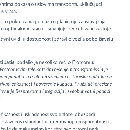
jentima dokaza o uslovima transporta, uključujući
us vrata.
aci o prikolicama pomažu u planiranju zaustavljanja
ne u optimalnom stanju i smanjuje neočekivane zastoje.
ivni uvidi u dostupnost i zdravlje vozila poboljšavaju
i Jatis
, podelio je nekoliko reči o Frotcomu:
a Frotcomovim telematskim rešenjem transformisala je
amo podatke u realnom vremenu i istorijske podatke na
ivnu efikasnost i poverenje kupaca. Pružajući precizne
slovanje Besprekorna integracija i sveobuhvatni podaci
"
ikasnost i usklađenost svoje flote, obezbedi
ostavi novi standard u operativnoj transparentnosti i
očnite da maksimalno koristite svoje vozni park