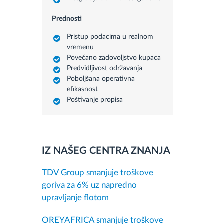
Prednosti
Pristup podacima u realnom
vremenu
Povećano zadovoljstvo kupaca
Predvidljivost održavanja
Poboljšana operativna
efikasnost
Poštivanje propisa
IZ NAŠEG CENTRA ZNANJA
TDV Group smanjuje troškove
goriva za 6% uz napredno
upravljanje flotom
OREYAFRICA smanjuje troškove