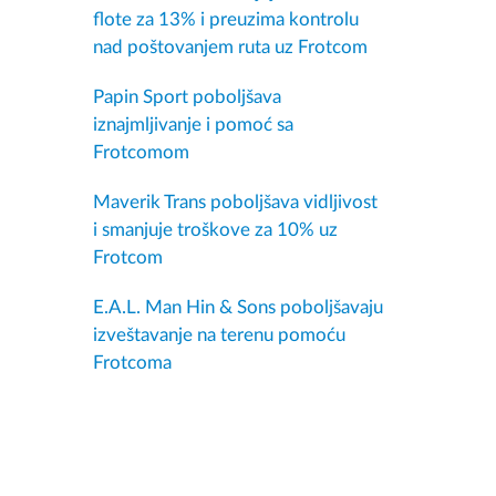
flote za 13% i preuzima kontrolu
nad poštovanjem ruta uz Frotcom
Papin Sport poboljšava
iznajmljivanje i pomoć sa
Frotcomom
Maverik Trans poboljšava vidljivost
i smanjuje troškove za 10% uz
Frotcom
E.A.L. Man Hin & Sons poboljšavaju
izveštavanje na terenu pomoću
Frotcoma