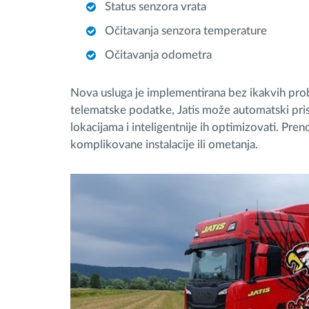
Status senzora vrata
Očitavanja senzora temperature
Očitavanja odometra
Nova usluga je implementirana bez ikakvih proble
telematske podatke, Jatis može automatski prist
lokacijama i inteligentnije ih optimizovati. Pr
komplikovane instalacije ili ometanja.