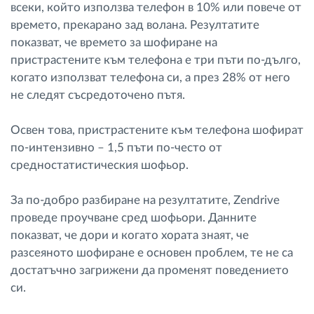
всеки, който използва телефон в 10% или повече от
времето, прекарано зад волана. Резултатите
показват, че времето за шофиране на
пристрастените към телефона е три пъти по-дълго,
когато използват телефона си, а през 28% от него
не следят съсредоточено пътя.
Освен това, пристрастените към телефона шофират
по-интензивно – 1,5 пъти по-често от
средностатистическия шофьор.
За по-добро разбиране на резултатите, Zendrive
проведе проучване сред шофьори. Данните
показват, че дори и когато хората знаят, че
разсеяното шофиране е основен проблем, те не са
достатъчно загрижени да променят поведението
си.