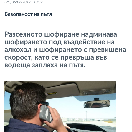
Вт., 06/06/2019 - 10:32
Управление на горивото
Безопаност на пътя
Планиране на маршрути и мониторинг
Разсеяното шофиране надминава
Автоматична идентификация на шофьора
шофирането под въздействие на
алкохол и шофирането с превишена
Разберете за всички функционалности
скорост, като се превръща във
водеща заплаха на пътя.
Как отговаряме на нуждите на всяка
флота
Калкулатор за спестявания