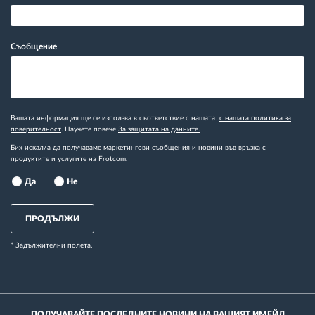
Съобщение
Вашата информация ще се използва в съответствие с нашата
с нашата политика за
поверителност
. Научете повече
За защитата на данните.
Бих искал/а да получаваме маркетингови съобщения и новини във връзка с
продуктите и услугите на Frotcom.
Да
Не
ПРОДЪЛЖИ
* Задължителни полета.
ПОЛУЧАВАЙТЕ ПОСЛЕДНИТЕ НОВИНИ НА ВАШИЯТ ИМЕЙЛ