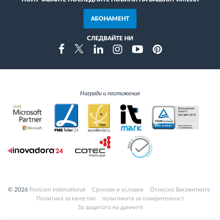
АБОНАМЕНТ
СЛЕДВАЙТЕ НИ
Instragram
Facebook
Twitter
Linkedin
Youtube
Pinterest
Награди и постижения
© 2026
Frotcom International
Cрокове и условия
Относно Бисквитките
Политика за качество
политиката за поверителност
За защитата на данните