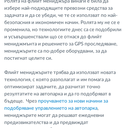
Ролята на флийт мениджъра винаги е била да
избере най-подходящите превозни средства за
задачата и да се убеди, че те се използват по най-
безопасния и икономичен начин. Ролята му не се е
променила, но технологиите днес са се подобрили
и усъвършенствали що се отнася до флийт
мениджмънта и решението за GPS проследяване,
мениджърите са по-добре оборудвани, за да
постигнат целите си.
Флийт мениджърите трябва да използват новата
технология, с която разполагат и им помага да
оптимизират задачите, да разчитат точно
резултатите на автопарка и да го подобряват в
бъдеще. Чрез
проучването за нови начини за
подобряване управлението на автопарка
,
мениджърите могат да решават ежедневни
предизвикателства и да предвиждат