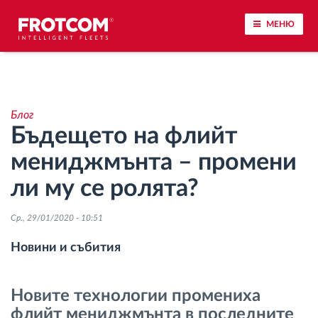
МЕНЮ
Проследяване на превозното средство и
наблюдение на датчиците
Блог
Бъдещето на флийт
Анализ на стила на шофиране
мениджмънта – промени
Наблюдение на времената за шофиране
ли му се ролята?
Управление на работната сила
Ср., 29/01/2020 - 10:51
Новини и събития
Дистанционно сваляне на данни от тахограф
Новите технологии промениха
Контрол на достъпа
флийт мениджмънта в последните