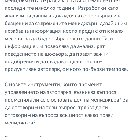
мениджмънта се развива с такива темпове през
последните няколко години. Разработки като
анализи на данни и доклади са се превърнали в
безценни за съвремените мениджъри, давайки им
незабавна информация, което преди е отнемало
месеци, за да бъде събрано като данни. Тази
информация им позволява да анализират
поведението на шофьора, да правят важни
подобрения и да създават цялостно по-
продуктивен автопарк, с много по-бързи темпове.
С новите инструменти, които променят
управлението на автопарка, възниква въпроса
променила ли се е основата цел на мениджъра? За
да отговорим на този въпрос, трябва да си
отговорим на въпроса всъщност какво прави
мениджъра?