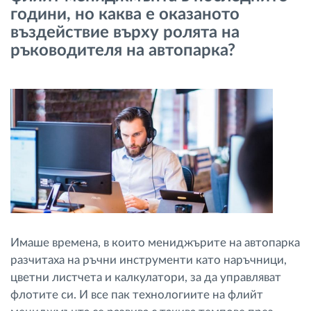
години, но каква е оказаното
Управление на горивото
въздействие върху ролята на
ръководителя на автопарка?
Планиране на маршрути и мониторинг
Автоматична идентификация на шофьора
Разберете за всички функционалности
Как отговаряме на нуждите на всяка
флота
Имаше времена, в които мениджърите на автопарка
Калкулатор за спестявания
разчитаха на ръчни инструменти като наръчници,
цветни листчета и калкулатори, за да управляват
флотите си. И все пак технологиите на флийт