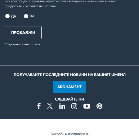
Бих искал/а да получаваме маркетингови съобщения и новини във връзка с
продуктите и услугите на Frotcom.
Да
Не
ПРОДЪЛЖИ
* Задължителни полета.
ПОЛУЧАВАЙТЕ ПОСЛЕДНИТЕ НОВИНИ НА ВАШИЯТ ИМЕЙЛ
АБОНАМЕНТ
СЛЕДВАЙТЕ НИ
Instragram
Facebook
Twitter
Linkedin
Youtube
Pinterest
Награди и постижения