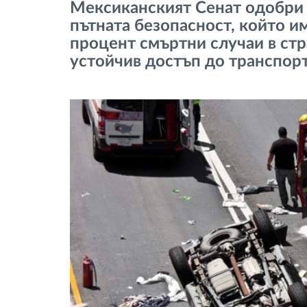
Мексиканският Сенат одобри 
тахограф
пътната безопасност, който им
процент смъртни случаи в стр
Контрол на достъпа
устойчив достъп до транспорт
Управление на горивото
Планиране на маршрути и
мониторинг
Автоматична идентификация на
шофьора
Разберете за всички
функционалности