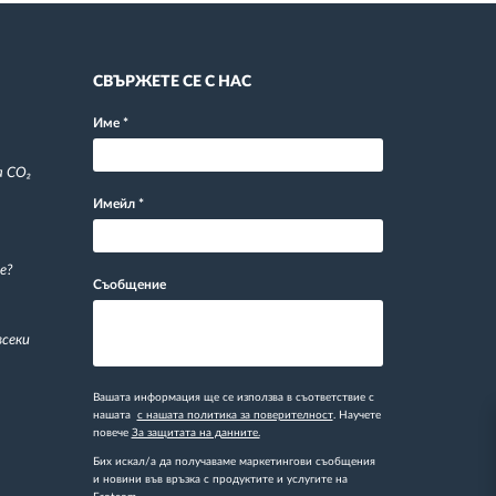
СВЪРЖЕТЕ СЕ С НАС
Име
*
а CO₂
Имейл
*
е?
Съобщение
всеки
Вашата информация ще се използва в съответствие с
нашата
с нашата политика за поверителност
. Научете
повече
За защитата на данните.
Бих искал/а да получаваме маркетингови съобщения
и новини във връзка с продуктите и услугите на