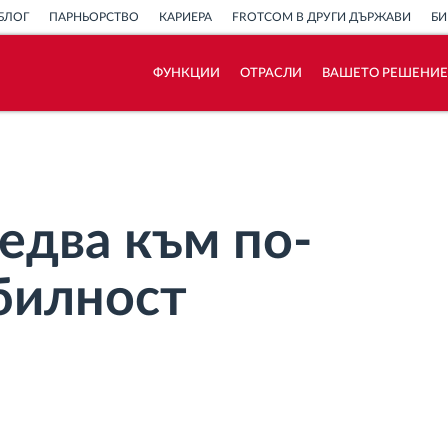
БЛОГ
ПАРНЬОРСТВО
КАРИЕРА
FROTCOM В ДРУГИ ДЪРЖАВИ
БИ
ФУНКЦИИ
ОТРАСЛИ
ВАШЕТО РЕШЕНИЕ
Как отговаряме на нуждите на всяка
флота
Калкулатор за спестявания
едва към по-
билност