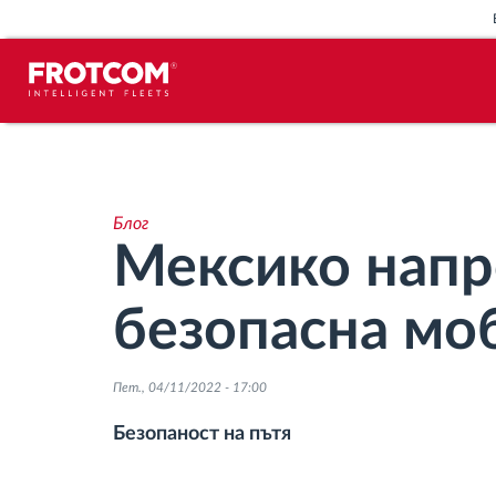
Проследяване на превозното
средство и наблюдение на
датчиците
Блог
Мексико напр
Анализ на стила на шофиране
безопасна мо
Наблюдение на времената за
шофиране
Пет., 04/11/2022 - 17:00
Управление на работната сила
Безопаност на пътя
Дистанционно сваляне на данни от