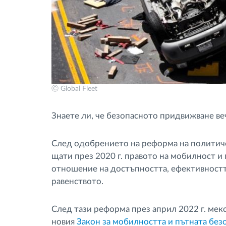
Ⓒ Global Fleet
Знаете ли, че безопасното придвижване ве
След одобрението на реформа на политич
щати през 2020 г. правото на мобилност и
отношение на достъпността, ефективностт
равенството.
След тази реформа през април 2022 г. ме
новия
Закон за мобилността и пътната без