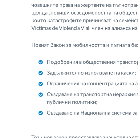
човешките права на жертвите на пътнотра
цел да „повиши осведомеността на общест
които катастрофите причиняват на семейст
Víctimas de Violencia Vial, член на алианс
Новият Закон за мобилността и пътната бе
Подобрения в обществения транспо
Задължително използване на каски;
Ограничения на концентрацията на а
Създаване на транспортна йерархия 
публични политики;
Създаване на Национална система за
Този нов закон представлява значителна ст