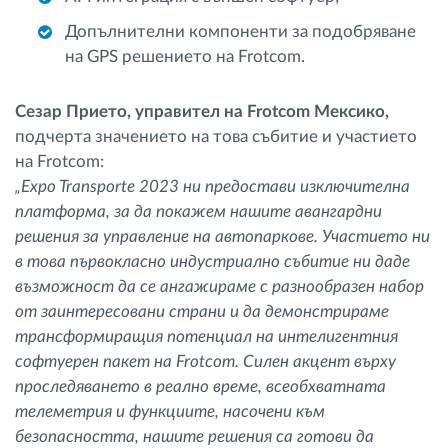
Допълнителни компоненти за подобряване
на GPS решението на Frotcom.
Сезар Прието, управител на Frotcom Мексико,
подчерта значението на това събитие и участието
на Frotcom:
„Expo Transporte 2023 ни предостави изключителна
платформа, за да покажем нашите авангардни
решения за управление на автопаркове. Участието ни
в това първокласно индустриално събитие ни даде
възможност да се ангажираме с разнообразен набор
от заинтересовани страни и да демонстрираме
трансформиращия потенциал на интелигентния
софтуерен пакет на Frotcom. Силен акцент върху
проследяването в реално време, всеобхватната
телеметрия и функциите, насочени към
безопасността, нашите решения са готови да