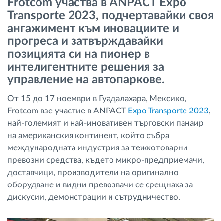
Frotcom участва в ANPACT Expo
Управление на горивото
Transporte 2023, подчертавайки своя
ангажимент към иновациите и
Планиране на маршрути и мониторинг
прогреса и затвърждавайки
позицията си на пионер в
Автоматична идентификация на шофьора
интелигентните решения за
управление на автопаркове.
Разберете за всички функционалности
От 15 до 17 ноември в Гуадалахара, Мексико,
Frotcom взе участие в ANPACT
Expo Transporte 2023
,
най-големият и най-иновативен търговски панаир
на американския континент, който събра
Как отговаряме на нуждите на всяка
международната индустрия за тежкотоварни
флота
превозни средства, където микро-предприемачи,
доставчици, производители на оригинално
Калкулатор за спестявания
оборудване и видни превозвачи се срещнаха за
дискусии, демонстрации и сътрудничество.