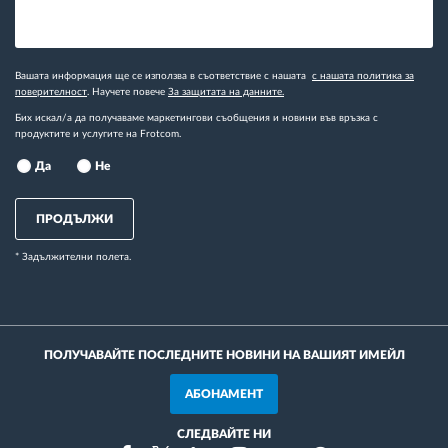
Вашата информация ще се използва в съответствие с нашата
с нашата политика за
поверителност
. Научете повече
За защитата на данните.
Бих искал/а да получаваме маркетингови съобщения и новини във връзка с
продуктите и услугите на Frotcom.
Да
Не
ПРОДЪЛЖИ
* Задължителни полета.
ПОЛУЧАВАЙТЕ ПОСЛЕДНИТЕ НОВИНИ НА ВАШИЯТ ИМЕЙЛ
АБОНАМЕНТ
СЛЕДВАЙТЕ НИ