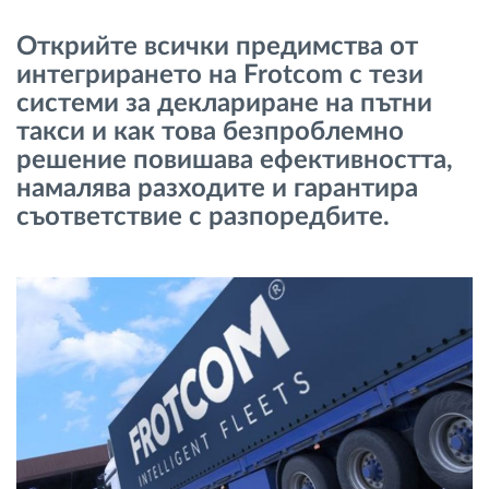
Управление на горивото
Открийте всички предимства от
интегрирането на Frotcom с тези
Планиране на маршрути и мониторинг
системи за деклариране на пътни
такси и как това безпроблемно
Автоматична идентификация на шофьора
решение повишава ефективността,
намалява разходите и гарантира
Разберете за всички функционалности
съответствие с разпоредбите.
Как отговаряме на нуждите на всяка
флота
Калкулатор за спестявания