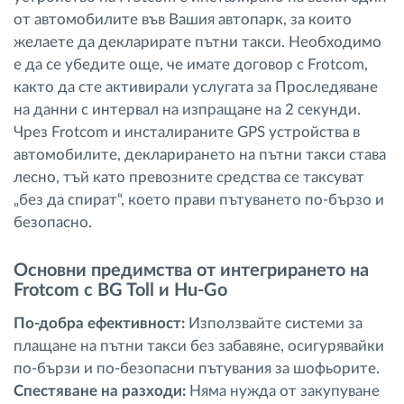
от автомобилите във Вашия автопарк, за които
желаете да декларирате пътни такси. Необходимо
е да се убедите още, че имате договор с Frotcom,
както да сте активирали услугата за Проследяване
на данни с интервал на изпращане на 2 секунди.
Чрез Frotcom и инсталираните GPS устройства в
автомобилите, декларирането на пътни такси става
лесно, тъй като превозните средства се таксуват
„без да спират“, което прави пътуването по-бързо и
безопасно.
Основни предимства от интегрирането на
Frotcom с BG Toll и Hu-Go
По-добра ефективност:
Използвайте системи за
плащане на пътни такси без забавяне, осигурявайки
по-бързи и по-безопасни пътувания за шофьорите.
Спестяване на разходи:
Няма нужда от закупуване