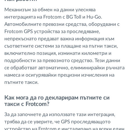
Механизъм за обмен на данни улеснява
интеграцията на Frotcom с BG Toll и Hu-Go.
Автомобилните превозни средства, оборудвани с
Frotcom GPS устройства за проследяване,
непрекъснато предават важна информация към
съответните системи за плащане на пътни такси,
включително позиция, изминати километри и
подробности за превозното средство. Тези данни
се обработват автоматично, елиминирайки ръчната
намеса и осигурявайки прецизни изчисления на
пътните такси.
Как мога да го декларирам пътните си
такси с Frotcom?
За да започнете да използвате тази интеграция,
трябва да се уверите, че GPS проследяващото
устройство на Frotcom е инсталирано на всеки един