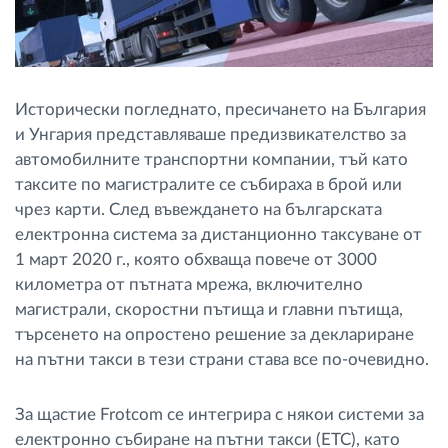
Исторически погледнато, пресичането на България
и Унгария представляваше предизвикателство за
автомобилните транспортни компании, тъй като
таксите по магистралите се събираха в брой или
чрез карти. След въвеждането на българската
електронна система за дистанционно таксуване от
1 март 2020 г., която обхваща повече от 3000
километра от пътната мрежа, включително
магистрали, скоростни пътища и главни пътища,
търсенето на опростено решение за деклариране
на пътни такси в тези страни става все по-очевидно.
За щастие Frotcom се интегрира с някои системи за
електронно събиране на пътни такси (ETC), като