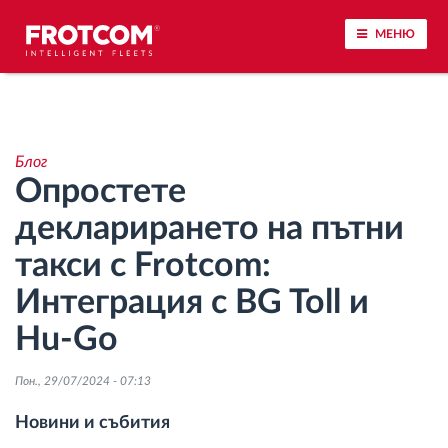
МЕНЮ
Проследяване на превозното средство и
наблюдение на датчиците
Блог
Опростете
Анализ на стила на шофиране
декларирането на пътни
Наблюдение на времената за шофиране
такси с Frotcom:
Интеграция с BG Toll и
Управление на работната сила
Hu-Go
Дистанционно сваляне на данни от тахограф
Пон., 29/07/2024 - 07:13
Контрол на достъпа
Новини и събития