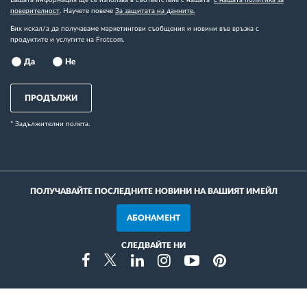
Вашата информация ще се използва в съответствие с нашата
с нашата политика за
поверителност
. Научете повече
За защитата на данните.
Бих искал/а да получаваме маркетингови съобщения и новини във връзка с
продуктите и услугите на Frotcom.
Да
Не
ПРОДЪЛЖИ
* Задължителни полета.
ПОЛУЧАВАЙТЕ ПОСЛЕДНИТЕ НОВИНИ НА ВАШИЯТ ИМЕЙЛ
АБОНАМЕНТ
СЛЕДВАЙТЕ НИ
Instragram
Facebook
Twitter
Linkedin
Youtube
Pinterest