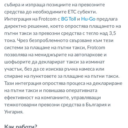
събира и изпраща позициите на превозните
средства до необходимите ETC субекти.
Интеграция на Frotcom с
BG Toll
и
Hu-Go
предлага
директно решение, което опростява плащането на
пътни такси за превозни средства с тегло над 3,5
тона. Чрез безпроблемното свързване към тези
системи за плащане на пътни такси, Frotcom
позволява на мениджърите на автопаркове и
шофьорите да декларират такси за изминат
участък, без да се изисква ръчна намеса или
спиране на пунктовете за плащане на пътни такси.
Тази интеграция опростява процеса на деклариране
на пътни такси и повишава оперативната
ефективност на компаниите, управляващи
тежкотоварни превозни средства в България и
Унгария.
Как работи?