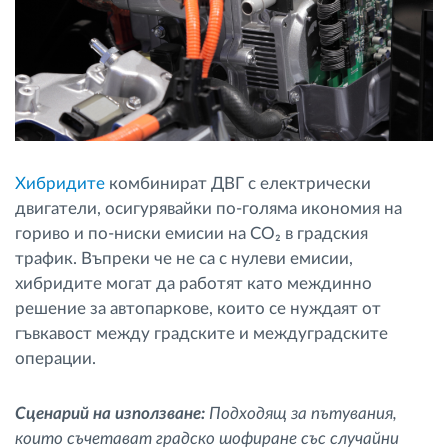
Хибридите
комбинират ДВГ с електрически
двигатели, осигурявайки по-голяма икономия на
гориво и по-ниски емисии на CO₂ в градския
трафик. Въпреки че не са с нулеви емисии,
хибридите могат да работят като междинно
решение за автопаркове, които се нуждаят от
гъвкавост между градските и междуградските
операции.
Сценарий на използване:
Подходящ за пътувания,
които съчетават градско шофиране със случайни