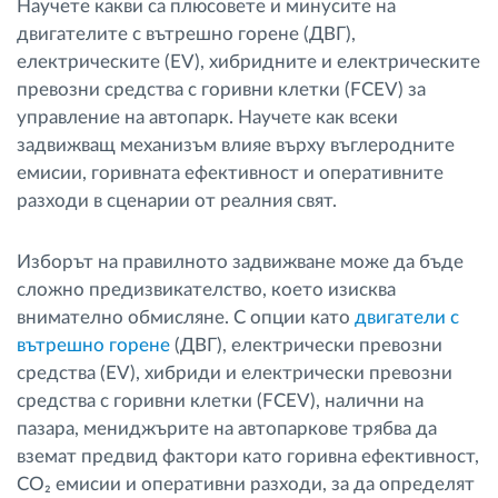
Научете какви са плюсовете и минусите на
Управление на горивото
двигателите с вътрешно горене (ДВГ),
електрическите (EV), хибридните и електрическите
Планиране на маршрути и мониторинг
превозни средства с горивни клетки (FCEV) за
управление на автопарк. Научете как всеки
задвижващ механизъм влияе върху въглеродните
Автоматична идентификация на шофьора
емисии, горивната ефективност и оперативните
разходи в сценарии от реалния свят.
Разберете за всички функционалности
Изборът на правилното задвижване може да бъде
сложно предизвикателство, което изисква
внимателно обмисляне. С опции като
двигатели с
Как отговаряме на нуждите на всяка
вътрешно горене
(ДВГ), електрически превозни
флота
средства (EV), хибриди и електрически превозни
средства с горивни клетки (FCEV), налични на
Калкулатор за спестявания
пазара, мениджърите на автопаркове трябва да
вземат предвид фактори като горивна ефективност,
CO₂ емисии и оперативни разходи, за да определят