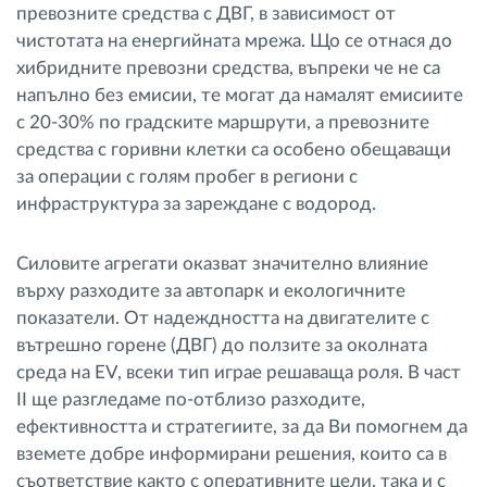
превозните средства с ДВГ, в зависимост от
чистотата на енергийната мрежа. Що се отнася до
хибридните превозни средства, въпреки че не са
напълно без емисии, те могат да намалят емисиите
с 20-30% по градските маршрути, а превозните
средства с горивни клетки са особено обещаващи
за операции с голям пробег в региони с
инфраструктура за зареждане с водород.
Силовите агрегати оказват значително влияние
върху разходите за автопарк и екологичните
показатели. От надеждността на двигателите с
вътрешно горене (ДВГ) до ползите за околната
среда на EV, всеки тип играе решаваща роля. В част
II ще разгледаме по-отблизо разходите,
ефективността и стратегиите, за да Ви помогнем да
вземете добре информирани решения, които са в
съответствие както с оперативните цели, така и с