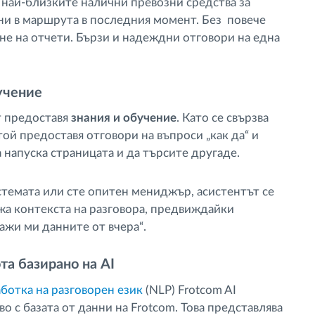
най-близките налични превозни средства за
и в маршрута в последния момент. Без повече
не на отчети. Бързи и надеждни отговори на една
учение
т предоставя
знания и обучение
. Като се свързва
той предоставя отговори на въпроси „как да“ и
 напуска страницата и да търсите другаде.
стемата или сте опитен мениджър, асистентът се
а контекста на разговора, предвиждайки
ажи ми данните от вчера“.
та базирано на AI
ботка на разговорен език
(NLP) Frotcom AI
о с базата от данни на Frotcom. Това представлява