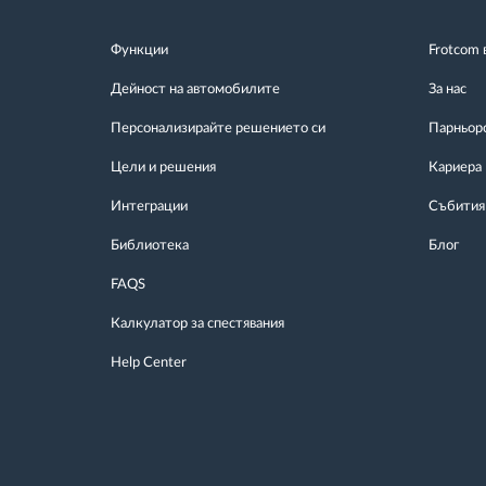
Функции
Frotcom 
Дейност на автомобилите
За нас
Персонализирайте решението си
Парньор
Цели и решения
Кариера
Интеграции
Събития
Библиотека
Блог
FAQS
Калкулатор за спестявания
Help Center