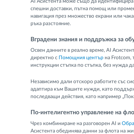
AI Асистента може също да идентифицира 
спешни доставки, пътна помощ или промен
навигация през множество екрани или чака
ръка разстояние.
Вградени знания и поддръжка за об
Освен данните в реално време, AI Асистен
директно с
Помощния център
на Frotcom, 
инструкции стъпка по стъпка, без нужда да
Независимо дали отскоро работите със си
адаптира към Вашите нужди, като поддърж
последващи действия, като например „Пок
По-интелигентно управление на фло
Чрез комбиниране на разговорен AI и
Обра
Асистента обединява данни за флота на жив