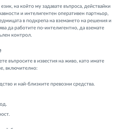
 език, на който му задавате въпроса, действайки
равности и интелигентен оперативен партньор,
седмицата в подкрепа на вземането на решения и
ва да работите по-интелигентно, да вземате
ълен контрол.
е
те въпросите в известия на живо, като имате
ме, включително:
ство и най-близките превозни средства.
од.
рост.