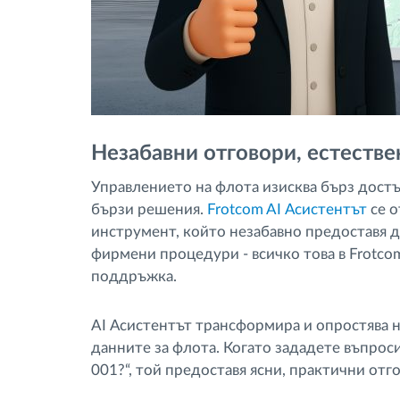
Незабавни отговори, естестве
Управлението на флота изисква бърз достъ
бързи решения.
Frotcom AI Асистентът
се о
инструмент, който незабавно предоставя д
фирмени процедури - всичко това в Frotcom
поддръжка.
AI Асистентът трансформира и опростява н
данните за флота. Когато зададете въпрос
001?“, той предоставя ясни, практични отг