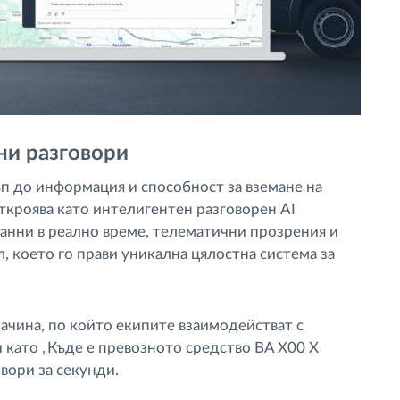
ни разговори
п до информация и способност за вземане на
ткроява като интелигентен разговорен AI
анни в реално време, телематични прозрения и
, което го прави уникална цялостна система за
ачина, по който екипите взаимодействат с
и като „Къде е превозното средство BA X00 X
овори за секунди.