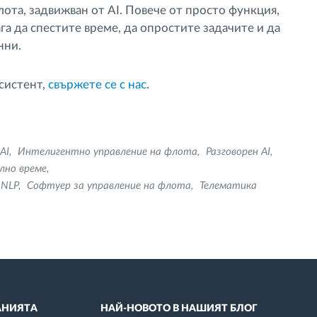
ота, задвижван от AI. Повече от просто функция,
га да спестите време, да опростите задачите и да
нни.
Асистент,
свържете се с нас
.
AI
Интелигентно управление на флота
Разговорен AI
лно време
NLP
Софтуер за управление на флота
Телематика
НИЯТА
НАЙ-НОВОТО В НАШИЯТ БЛОГ