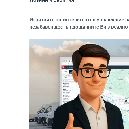
Новини и събития
тахограф
Изпитайте по-интелигентно управление на 
Контрол на достъпа
незабавен достъп до данните Ви в реално 
Управление на горивото
Планиране на маршрути и
мониторинг
Автоматична идентификация на
шофьора
Разберете за всички
функционалности