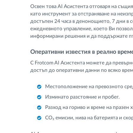
Освен това AI Асистента отговаря на същия
като инструмент за отстраняване на неизп
достъпен 24 часа в денонощието, 7 дни в 
ежедневното управление, което Ви позволя
информирани решения и да поддържате п
Оперативни известия в реално врем
С Frotcom AI Асистента можете да превърне
достъп до оперативни данни по всяко вре
Местоположение на превозното сред
Изминато разстояние и пробег.
Разход на гориво и време на празен х
CO₂ емисии, нива на батерията и ско