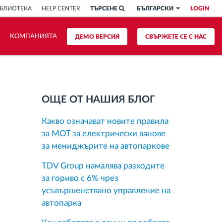
БЛИОТЕКА
HELP CENTER
ТЪРСЕНЕ
БЪЛГАРСКИ
LOGIN
КОМПАНИЯТА
ДЕМО ВЕРСИЯ
СВЪРЖЕТЕ СЕ С НАС
ОЩЕ ОТ НАШИЯ БЛОГ
Какво означават новите правила
за MOT за електрически ванове
за мениджърите на автопаркове
TDV Group намалява разходите
за гориво с 6% чрез
усъвършенствано управление на
автопарка