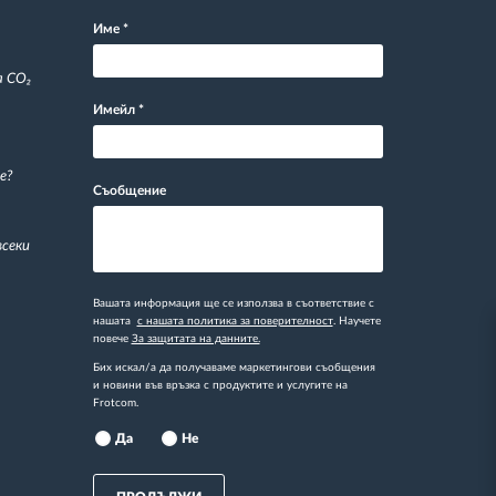
Име
*
а CO₂
Имейл
*
е?
Съобщение
всеки
Вашата информация ще се използва в съответствие с
нашата
с нашата политика за поверителност
. Научете
повече
За защитата на данните.
Бих искал/а да получаваме маркетингови съобщения
и новини във връзка с продуктите и услугите на
Frotcom.
Да
Не