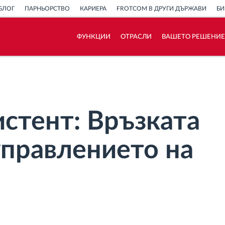
БЛОГ
ПАРНЬОРСТВО
КАРИЕРА
FROTCOM В ДРУГИ ДЪРЖАВИ
БИ
ФУНКЦИИ
ОТРАСЛИ
ВАШЕТО РЕШЕНИЕ
Как отговаряме на нуждите на всяка
флота
Калкулатор за спестявания
истент: Връзката
управлението на