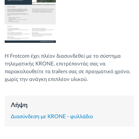
Διαχείριση καυσίμου
Σχεδιασμός και παρακολούθηση διαδρομής
Αυτόματη αναγνώριση οδηγού
Η Frotcom έχει πλέον διασυνδεθεί με το σύστημα
Ανακαλύψτε όλα τα χαρακτηριστικά
τηλεματικής KRONE, επιτρέποντάς σας να
παρακολουθείτε τα trailers σας σε πραγματικό χρόνο,
χωρίς την ανάγκη επιπλέον υλικού.
Πώς να λύσουμε τις ανάγκες των
δραστηριοτήτων του στόλου
Λήψη
Υπολογιστής εξοικονόμησης
Διασύνδεση με KRONE - φυλλάδιο