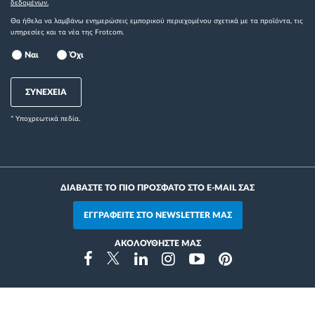
δεδομένων.
Θα ήθελα να λαμβάνω ενημερώσεις εμπορικού περιεχομένου σχετικά με τα προϊόντα, τις
υπηρεσίες και τα νέα της Frotcom.
Ναι
Όχι
ΣΥΝΕΧΕΙΑ
* Yποχρεωτικά πεδία.
ΔΙΑΒΑΣΤΕ ΤΟ ΠΙΟ ΠΡΟΣΦΑΤΟ ΣΤΟ E-MAIL ΣΑΣ
ΕΓΓΡΑΦΕΙΤΕ ΣΤΟ NEWSLETTER ΜΑΣ
ΑΚΟΛΟΥΘΗΣΤΕ ΜΑΣ
Instragram
Facebook
Twitter
Linkedin
Youtube
Pinterest